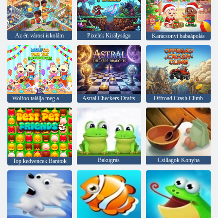
Az én városi iskolám
Pixelek Királysága
Karácsonyi babaápolás
Wolfoo találja meg a különbséget
Astral Checkers Drafts
Offroad Crash Climb
Bakugrás
Csillagok Konyha
Top kedvencek Barátok