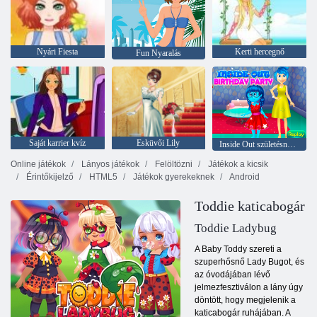
Nyári Fiesta
Kerti hercegnő
Fun Nyaralás
Saját karrier kvíz
Esküvői Lily
Inside Out születésnapi parti
Online játékok
Lányos játékok
Felöltözni
Játékok a kicsik
Érintőkijelző
HTML5
Játékok gyerekeknek
Android
Toddie katicabogár
Toddie Ladybug
A Baby Toddy szereti a
szuperhősnő Lady Bugot, és
az óvodájában lévő
jelmezfesztiválon a lány úgy
döntött, hogy megjelenik a
katicabogár ruhájában. A