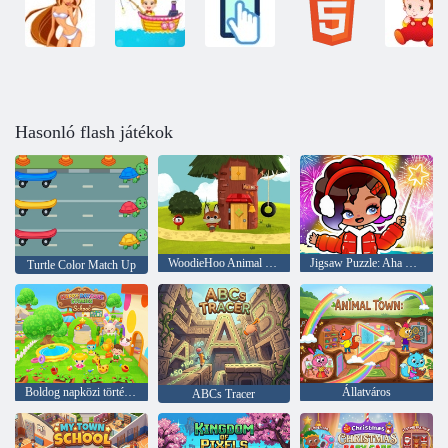
Hasonló flash játékok
WoodieHoo Animal Friends World
Jigsaw Puzzle: Aha World New Year
Turtle Color Match Up
Boldog napközi történetek – Iskola
Állatváros
ABCs Tracer