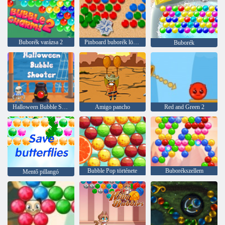
Buborék varázsa 2
Pinboard buborék lövöldözős
Buborék
Halloween Bubble Shooter
Amigo pancho
Red and Green 2
Bubble Pop története
Buborékszellem
Mentő pillangó