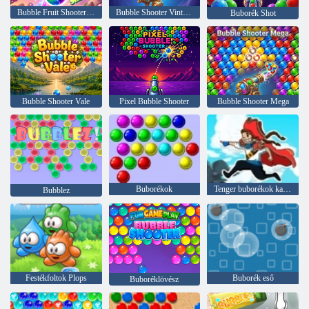
Bubble Fruit Shooter 2D
Bubble Shooter Vintage
Buborék Shot
Bubble Shooter Vale
Pixel Bubble Shooter
Bubble Shooter Mega
Buborékok
Tenger buborékok kalózok
Bubblez
Festékfoltok Plops
Buborék eső
Buboréklövész