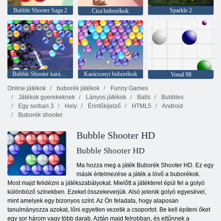
Bubble Shooter Saga 2
Sparkle 2
Cica buborékok
Bubble Shooter karácsony
Karácsonyi buborékok
Vonal 98
Online játékok
buborék játékok
Funny Games
Játékok gyerekeknek
Lányos játékok
Balls
Bubbles
Egy sorban 3
Hely
Érintőkijelző
HTML5
Android
Buborék shooter
Bubble Shooter HD
Bubble Shooter HD
Ma hozza meg a játék Buborék Shooter HD. Ez egy
másik értelmezése a játék a lövő a buborékok.
Most majd felidézni a játékszabályokat. Mielőtt a játékteret épül fel a golyó
különböző színekben. Ezeket összekeverjük. Alsó jelenik golyó egyesével,
mint amelyek egy bizonyos színt. Az Ön feladata, hogy alaposan
tanulmányozza azokat, lőni egyetlen vezetik a csoportot. Be kell építeni őket
egy sor három vagy több darab. Aztán majd felrobban, és eltűnnek a