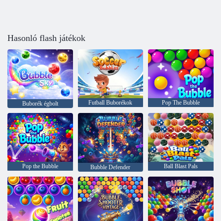
Hasonló flash játékok
Futball Buborékok
Pop The Bubble
Buborék égbolt
Pop the Bubble
Ball Blast Pals
Bubble Defender