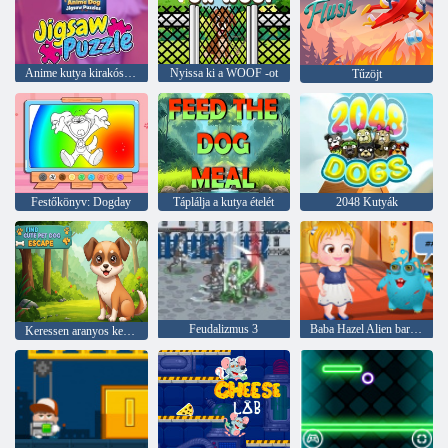
Anime kutya kirakós rejtvények
Nyissa ki a WOOF -ot
Tűzöjt
Festőkönyv: Dogday
Táplálja a kutya ételét
2048 Kutyák
Feudalizmus 3
Baba Hazel Alien barátodnak
Keressen aranyos kedvtelésből tartott kutyát