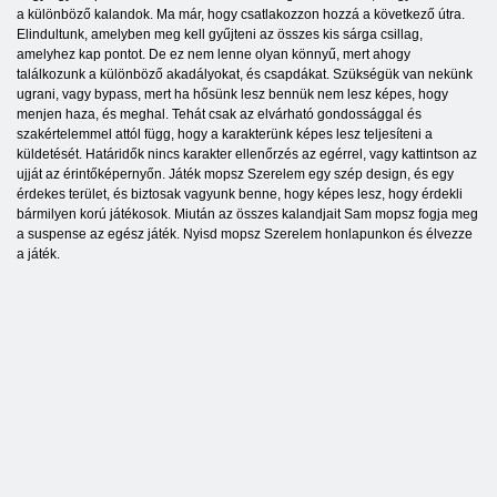
a különböző kalandok. Ma már, hogy csatlakozzon hozzá a következő útra.
Elindultunk, amelyben meg kell gyűjteni az összes kis sárga csillag,
amelyhez kap pontot. De ez nem lenne olyan könnyű, mert ahogy
találkozunk a különböző akadályokat, és csapdákat. Szükségük van nekünk
ugrani, vagy bypass, mert ha hősünk lesz bennük nem lesz képes, hogy
menjen haza, és meghal. Tehát csak az elvárható gondossággal és
szakértelemmel attól függ, hogy a karakterünk képes lesz teljesíteni a
küldetését. Határidők nincs karakter ellenőrzés az egérrel, vagy kattintson az
ujját az érintőképernyőn. Játék mopsz Szerelem egy szép design, és egy
érdekes terület, és biztosak vagyunk benne, hogy képes lesz, hogy érdekli
bármilyen korú játékosok. Miután az összes kalandjait Sam mopsz fogja meg
a suspense az egész játék. Nyisd mopsz Szerelem honlapunkon és élvezze
a játék.