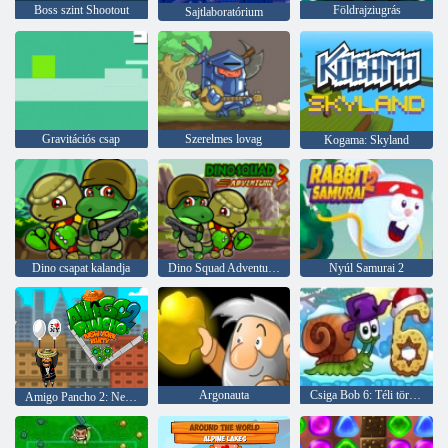
Boss szint Shootout
Földrajziugrás
Sajtlaboratórium
Gravitációs csap
Szerelmes lovag
Kogama: Skyland
Dino csapat kalandja
Dino Squad Adventure 3
Nyúl Samurai 2
Argonauta
Csiga Bob 6: Téli történet
Amigo Pancho 2: New York -i party