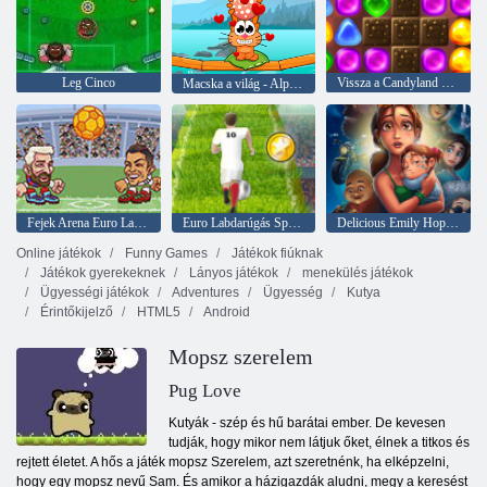
Leg Cinco
Vissza a Candyland 2 -hez
Macska a világ - Alpine Lakes
Fejek Arena Euro Labdarúgás
Euro Labdarúgás Sprint
Delicious Emily Hopes & Fears
Online játékok
Funny Games
Játékok fiúknak
Játékok gyerekeknek
Lányos játékok
menekülés játékok
Ügyességi játékok
Adventures
Ügyesség
Kutya
Érintőkijelző
HTML5
Android
Mopsz szerelem
Pug Love
Kutyák - szép és hű barátai ember. De kevesen
tudják, hogy mikor nem látjuk őket, élnek a titkos és
rejtett életet. A hős a játék mopsz Szerelem, azt szeretnénk, ha elképzelni,
hogy egy mopsz nevű Sam. És amikor a házigazdák aludni, megy a keresést