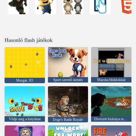
Hasonló flash játékok
Sport szerető mentés
Macska blokkokkal
Morgás. IO
Védje meg a kutyámat
Elveszett kiskutya mentés
Doge's Battle Royale