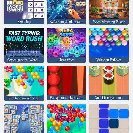
Szó ellop
Szóasszociációk: kitalálod?
Word Matching Puzzle
Gyors gépelés: Word Rush
Hexa Word
Végtelen Bubbles
Backgammon klasszikus
Sushi backgammon
Bubble Shooter Végtelen