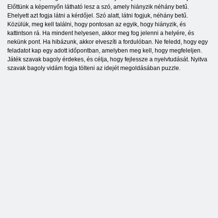
Előttünk a képernyőn látható lesz a szó, amely hiányzik néhány betű.
Ehelyett azt fogja látni a kérdőjel. Szó alatt, látni fogjuk, néhány betű.
Közülük, meg kell találni, hogy pontosan az egyik, hogy hiányzik, és
kattintson rá. Ha mindent helyesen, akkor meg fog jelenni a helyére, és
nekünk pont. Ha hibázunk, akkor elveszíti a fordulóban. Ne feledd, hogy egy
feladatot kap egy adott időpontban, amelyben meg kell, hogy megfeleljen.
Játék szavak bagoly érdekes, és célja, hogy fejlessze a nyelvtudását. Nyitva
szavak bagoly vidám fogja tölteni az idejét megoldásában puzzle.