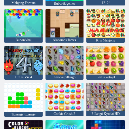
Mahjong Fortuna
1212!
Buborék gémes
Buborékbáj
Alattomos James
Kris Mahjong
Tűz és Víz 4
Kyodai pillangó
Lédús kötőjel
Cookie Crush 2
Pillangó Kyodai HD
Tizenegy tizenegy