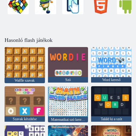
Hasonló flash játékok
Szó
Word kereső
Waffle szavak
Szavak készítése
Találd ki a szót
Matematikai szó keresés