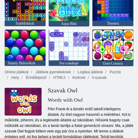
Színblokkok
Thentrix
Aqua Blitz
Smarty Buborékok Xmas Edition
Sea csatahajó
Onet Connect
Online játékok
Játékok gyerekeknek
Logikai játékok
Puzzle
Hely
Érintőkijelző
HTML5
Android
A szavak
Szavak Owl
Words with Owl
Filin Frank él a tündér erdő lakott intelligens
állatok. Az élet nagyon hasonló a miénkhez. Azt is
működik, pihenni, és a legkisebb állatok az iskolában. Hősünk bagoly csak
működik az iskolában, és a tanár tanítja a fiatal generáció olvasni. Ma, a játék
szavak Owl fogjuk tölteni vele egy pár óra a nyelvtan. Mi lenne a diákok
érdekes volt, mi fog tartani a leckét formájában játékokat. Tehát kezdjük.