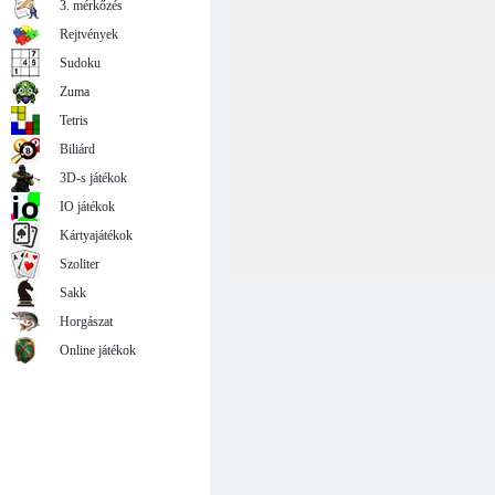
3. mérkőzés
Rejtvények
Sudoku
Zuma
Tetris
Biliárd
3D-s játékok
IO játékok
Kártyajátékok
Szoliter
Sakk
Horgászat
Online játékok