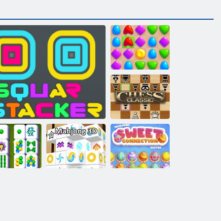
Mérkőzés Aréna
Sakk klasszikus
Mahjong
Mahjong Édes
történet
Négyszögletes betakarító
Mahjong 3D
Húsvét