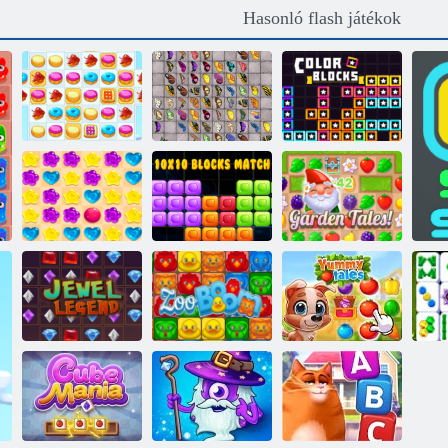
Hasonló flash játékok
Pillangó Kyodai
Cookie Crush 2
HD
Színblokkok
10x10 blokk
Candy Rain 5
mérkőzés
Kerti mesék
Ékszer legenda
Állatkert
Finom mese