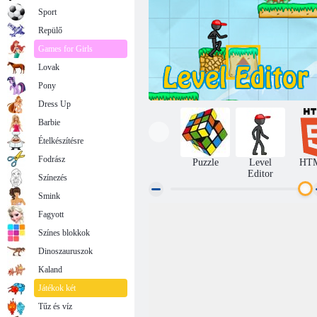
Sport
Repülő
Games for Girls
Lovak
Pony
Dress Up
Barbie
Ételkészítésre
Fodrász
Puzzle
Level
HT
Editor
Színezés
Smink
Fagyott
Level creator
Színes blokkok
Dinoszauruszok
Kaland
Játékok két
Tűz és víz