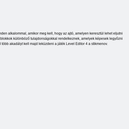
inden alkalommal, amikor meg kell, hogy az ajtó, amelyen keresztül lehet eljutni
k a blokkok különböző tulajdonságokkal rendelkeznek, amelyek képesek legyőzni
 több akadályt kell majd leküzdeni a játék Level Editor 4 a stikmenov.