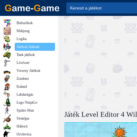
Buborékok
Mahjong
Logika
Játékok fiúknak
Tank játékok
Lövészet
Verseny Játékok
Zombies
Kaland
Labdarúgás
Lego NinjaGo
Spider-Man
Játék Level Editor 4 Wi
Stratégia
Háború
Orvlövész