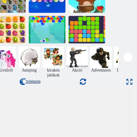
Végtelen
Bubble Shooter
odai pillangó
Bubbles
Végtelen
Tizenegy
édús kötőjel
Buborékbáj
tizenegy
ívülről
Jumping
kirakós
Akció
Adventures
Ügyesség
játékok
Sötétebb