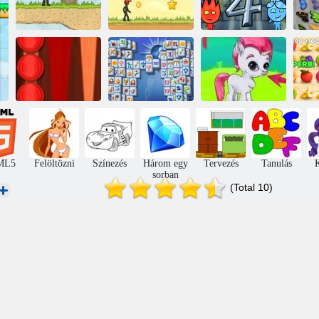
Creator szint 2
Level Editor 3
Tűz és Víz 4
Ky
Backgammon
Mahjong
klasszikus
Fortuna
Buborék gémes
L
ML5
Felöltözni
Színezés
Három egy
Tervezés
Tanulás
K
sorban
(Total 10)