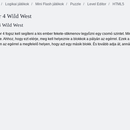
Logikai játékok
Mini Flash játékok
Puzzle
Level Editor
HTML5
r 4 Wild West
A 3. mérkőzés
Kocka mánia
hősei
Kitty tülekedés
4 Wild West
or 4 fogsz kell segíteni a kis ember fekete-stikmenov legyőzni egy csomó szintet. M
re. Ahhoz, hogy ezt elérje, meg kell helyeznie a blokkok a pályán az egérrel. Eze
n az egérrel a megfelelő helyen, hogy azt egy másik blokk. És tovább adja át, annál