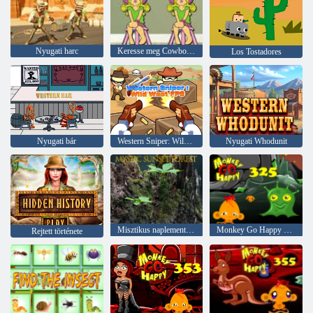
Nyugati harc
Keresse meg Cowboy Blaze-t
Los Tostadores
Nyugati bár
Western Sniper: Wild West FPS
Nyugati Whodunit
Misztikus naplemente erdő
Monkey Go Happy Stage 325
Rejtett története