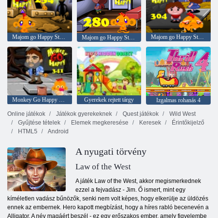
Majom go Happy Stage 234
Majom go Happy Stage 304
Majom go Happy Stage 280
Monkey Go Happy Stage 341
Gyerekek rejtett tárgy
Izgalmas rohanás 4
Online játékok
Játékok gyerekeknek
Quest játékok
Wild West
Gyűjtése tételek
Elemek megkeresése
Keresek
Érintőkijelző
HTML5
Android
A nyugati törvény
Law of the West
A játék Law of the West, akkor megismerkednek
ezzel a fejvadász - Jim. Ő ismert, mint egy
kíméletlen vadász bűnözők, senki nem volt képes, hogy elkerülje az üldözés
ennek az embernek. Hero kapott megbízást, hogy a híres rabló becenevén a
Alligator. A név magáért beszél - ez egy erőszakos ember, amely figyelembe