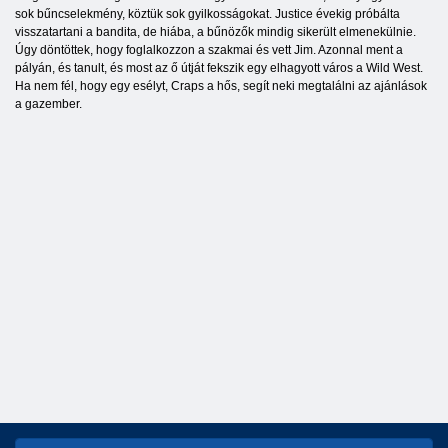
sok bűncselekmény, köztük sok gyilkosságokat. Justice évekig próbálta
visszatartani a bandita, de hiába, a bűnözők mindig sikerült elmenekülnie.
Úgy döntöttek, hogy foglalkozzon a szakmai és vett Jim. Azonnal ment a
pályán, és tanult, és most az ő útját fekszik egy elhagyott város a Wild West.
Ha nem fél, hogy egy esélyt, Craps a hős, segít neki megtalálni az ajánlások
a gazember.