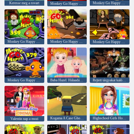
Keresse meg a rovart
Monkey Go Happy Stage 355
Monkey Go Happy Stage 353
Monkey Go Happy Stage 359
Monkey Go Happy Stage 361
Monkey Go Happy Stage 371
Monkey Go Happy Stage 379
Baba Hazel. Hálaadás szórakoztató
Rejtett tárgyakat kalóz kincs
Kogama A Case Ghost ház
Highschool Girls House tisztítása
Valentin nap a mozi