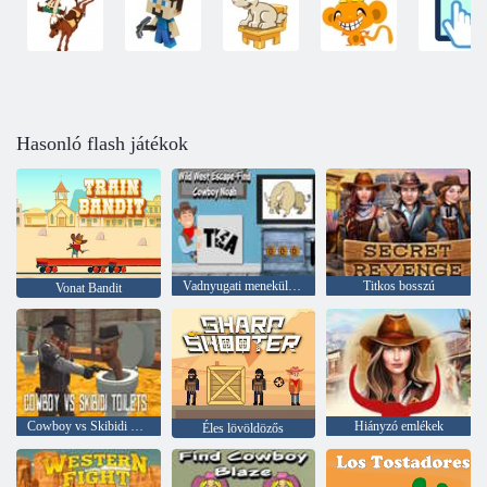
Hasonló flash játékok
Vadnyugati menekülés – Keresd meg a Cowboy Noah-t
Titkos bosszú
Vonat Bandit
Cowboy vs Skibidi WC-k
Hiányzó emlékek
Éles lövöldözős