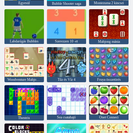
Egyesül
Montezuma 2 kincsei
Bubble Shooter saga
Labdarúgás Bubbles
Szerezzen 10 -et
Mahjong mánia
Woodventure Mahjong Connect
Tűz és Víz 4
Fruya összetörés
Sea csatahajó
Onet Connect
Thentrix