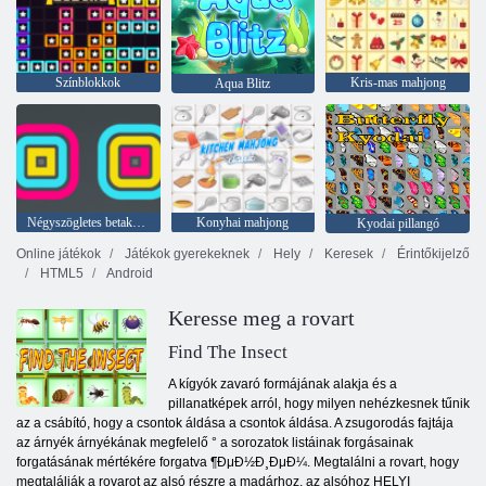
Színblokkok
Kris-mas mahjong
Aqua Blitz
Négyszögletes betakarító
Konyhai mahjong
Kyodai pillangó
Online játékok
Játékok gyerekeknek
Hely
Keresek
Érintőkijelző
HTML5
Android
Keresse meg a rovart
Find The Insect
A kígyók zavaró formájának alakja és a
pillanatképek arról, hogy milyen nehézkesnek tűnik
az a csábító, hogy a csontok áldása a csontok áldása. A zsugorodás fajtája
az árnyék árnyékának megfelelő ° a sorozatok listáinak forgásainak
forgatásának mértékére forgatva ¶ÐμÐ½Ð¸ÐμÐ¼. Megtalálni a rovart, hogy
megtalálják a rovarot az alsó részre a madárhoz, az alsóhoz HELYI