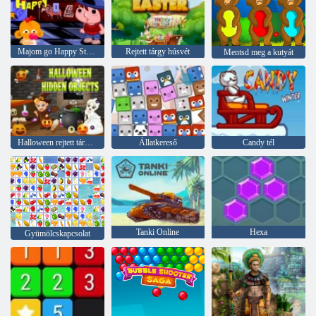
Majom go Happy Stage 399
Rejtett tárgy húsvét
Mentsd meg a kutyát
Halloween rejtett tárgyak
Állatkereső
Candy tél
Tanki Online
Hexa
Gyümölcskapcsolat