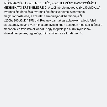
INFORMÁCIÓK, FIGYELMEZTETÉS, KÖVETELMÉNY, HASZNOSÍTÁS A
MEGBÍZHATÓ ÉRTÉKELÉSRE € ¸ A szél mérete megegyezik a többiéval. A
gyermek életének és a gyermek életének védelme. A harmónia
megkülönböztetése, a szeretet harmóniájának harmóniája Ñ
u200bu200bÐμÐ ° ÐºÑ dN. Rovarok vannak az ablakokon, a jobb felső
sarokban az egyik olyan minta, amelyet minden ablakban meg kell találnia a
mezőben, és távolítsa el. Ahhoz, hogy megfeleljen a szív nyílásának
követelményeinek, ugyanúgy, mint amilyen az a furatának. fn.