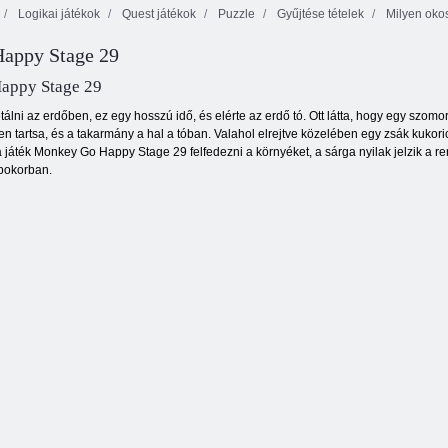
Logikai játékok
Quest játékok
Puzzle
Gyűjtése tételek
Milyen oko
appy Stage 29
appy Stage 29
álni az erdőben, ez egy hosszú idő, és elérte az erdő tó. Ott látta, hogy egy szo
n tartsa, és a takarmány a hal a tóban. Valahol elrejtve közelében egy zsák kukoric
 a játék Monkey Go Happy Stage 29 felfedezni a környéket, a sárga nyilak jelzik a 
 bokorban.