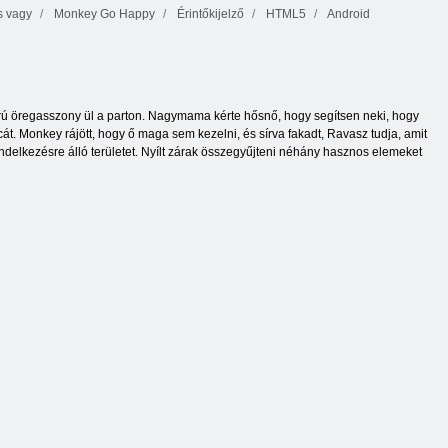
s vagy
Monkey Go Happy
Érintőkijelző
HTML5
Android
morú öregasszony ül a parton. Nagymama kérte hősnő, hogy segítsen neki, hogy
át. Monkey rájött, hogy ő maga sem kezelni, és sírva fakadt, Ravasz tudja, amit
rendelkezésre álló területet. Nyílt zárak összegyűjteni néhány hasznos elemeket