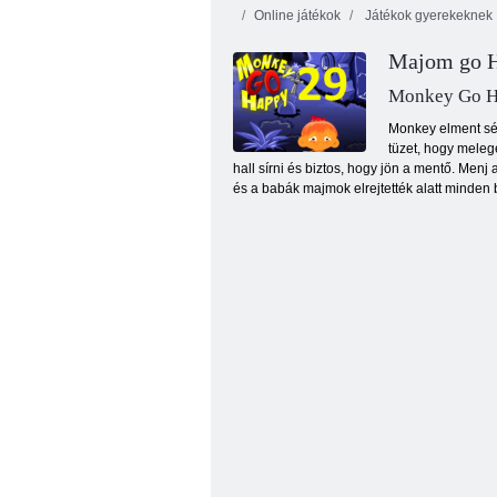
Online játékok
Játékok gyerekeknek
Majom go H
Macska a világ -
Végtelen
Alpine Lakes
Bubbles
Monkey Go H
Monkey elment sét
tüzet, hogy melege
hall sírni és biztos, hogy jön a mentő. Menj
és a babák majmok elrejtették alatt minden