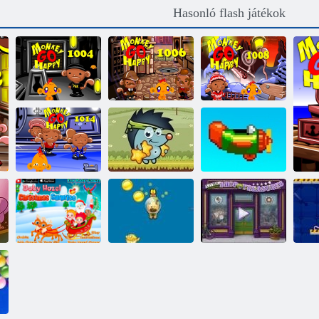
Hasonló flash játékok
Monkey Go
Monkey Go
Monkey Go
Happy Stage
Happy Stage
Happy Stage
1004
1006
1008
Monkey Go
Happy Stage
Ismételd meg
1014
Sboschik alma
újra
Baba Hazel
Karácsonyi
Kis kincsek
meglepetés
Kutyus Dive
üzlete
Sak