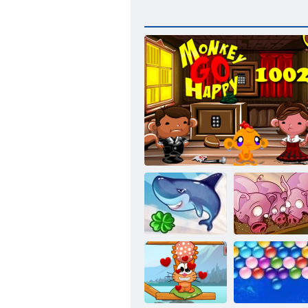
Repülő cápa
Monkey Go Happy Stage 1002
Fuss, Pig, Run