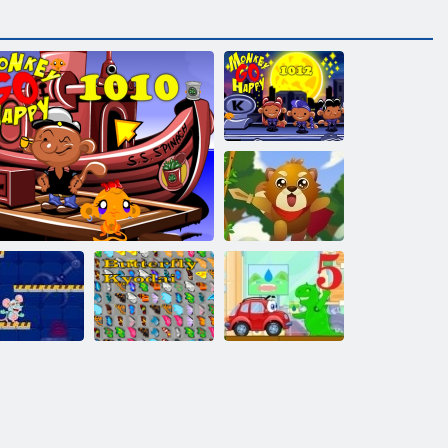
Monkey Go
Happy Stage
1012
Mókus Hero
klaboratórium
Monkey Go Happy Stage 1010
Kyodai pillangó
Wheely 5