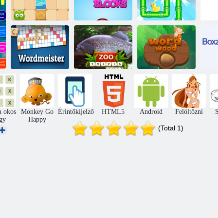
Vízvezeték-
Édes Jelly
Boldog Blocks
kacsa
Szószerző
Állatkert trivia
Word Wood
n okos
Monkey Go
Érintőkijelző
HTML5
Android
Felöltözni
S
gy
Happy
(Total 1)