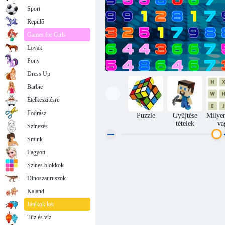
Sport
Repülő
Games for Girls
Lovak
Pony
Dress Up
Barbie
Ételkészítésre
Fodrász
Puzzle
Gyűjtése
Milye
tételek
va
Színezés
Smink
Fagyott
Csatlakozás 10
Színes blokkok
Dinoszauruszok
Kaland
Játékok két
Tűz és víz