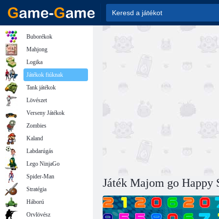
Buborékok
Mahjong
Logika
Játékok fiúknak
Tank játékok
Lövészet
Verseny Játékok
Zombies
Kaland
Labdarúgás
Lego NinjaGo
Spider-Man
Játék Majom go Happy S
Stratégia
Háború
Orvlövész