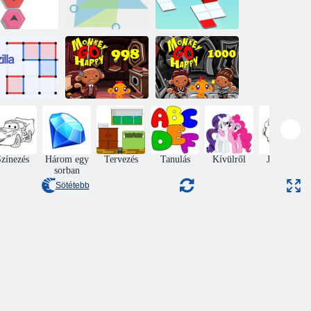
Bloxorz: Roll a
Mohex
Logcheck
blokk
Monkey Go
Monkey Go
Happy Stage
Happy Stage
Boxzilla
998
1000
zínezés
Három egy
Tervezés
Tanulás
Kívülről
Jumping
sorban
Sötétebb