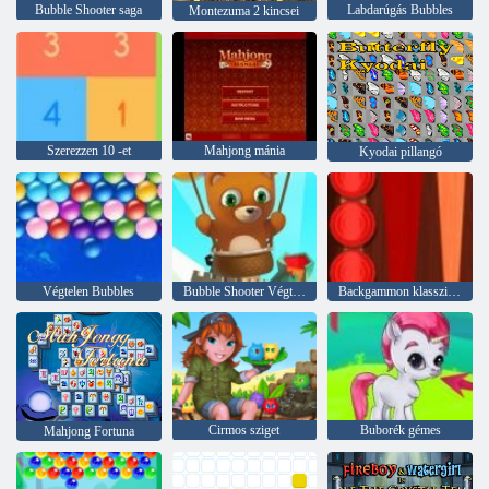
Bubble Shooter saga
Labdarúgás Bubbles
Montezuma 2 kincsei
Szerezzen 10 -et
Mahjong mánia
Kyodai pillangó
Végtelen Bubbles
Bubble Shooter Végtelen
Backgammon klasszikus
Cirmos sziget
Buborék gémes
Mahjong Fortuna