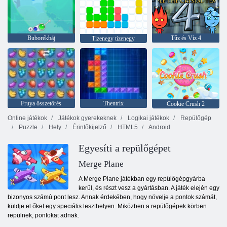
Buborékbáj
Tűz és Víz 4
Tizenegy tizenegy
Fruya összetörés
Thentrix
Cookie Crush 2
Online játékok
Játékok gyerekeknek
Logikai játékok
Repülőgép
Puzzle
Hely
Érintőkijelző
HTML5
Android
Egyesíti a repülőgépet
Merge Plane
A Merge Plane játékban egy repülőgépgyárba
kerül, és részt vesz a gyártásban. A játék elején egy
bizonyos számú pont lesz. Annak érdekében, hogy növelje a pontok számát,
küldje el őket egy speciális teszthelyen. Miközben a repülőgépek körben
repülnek, pontokat adnak.