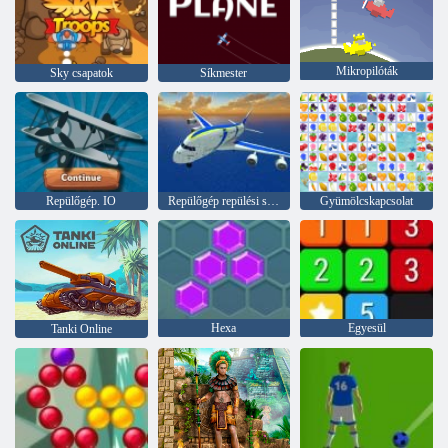
Mikropilóták
Sky csapatok
Síkmester
Repülőgép. IO
Repülőgép repülési szimulátor
Gyümölcskapcsolat
Hexa
Egyesül
Tanki Online