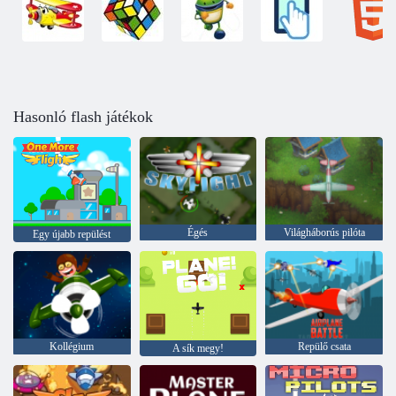
Hasonló flash játékok
Égés
Világháborús pilóta
Egy újabb repülést
Kollégium
Repülő csata
A sík megy!