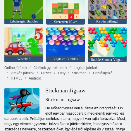
Labdarúgás Bubbles
Kyodai pillangó
Szerezzen 10 -et
Wheely 5
Végtelen Bubbles
Bubble Shooter Végtelen
Online játékok
Játékok gyerekeknek
Logikai játékok
kirakós játékok
Puzzle
Hely
Stickman
Érintőkijelző
HTML5
Android
Stickman Jigsaw
Stickman Jigsaw
De először vissza kell állítania az integritását. Ön
előtt egy pár másodpercig megjelenik egy kép, és
darabokra esik. Próbáljon emlékezni arra, hogy mi van rajta ábrázolva. Most,
hogy egy elemet egyszerre, húzza őket a játékterületre, és helyezze őket a
szükséges helyekre, összekötve őket. Így lépésről lépésre és visszaállíthatja