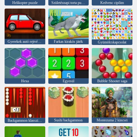
Helikopter puzzle
Születésnapi torta puzzle
Kedvenc cipőim
Gyerekek autó rejtvények
Farkas kirakós játék
Gyümölcskapcsolat
Hexa
Egyesül
Bubble Shooter saga
Sushi backgammon
Montezuma 2 kincsei
Backgammon klasszikus