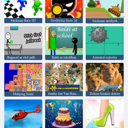
Stickman Race 3D
Orvlövész lövés 3d
Stickman tartályok
Ragaszd az első jailbreaket
Baldi az iskolában
Animáció rejtvény
Jumbo Jan Van Haasteren
Deluxe kirakós deluxe
Mahjong Sonic