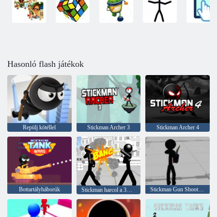
Hasonló flash játékok
Repülj kötéllel
Stickman Archer 3
Stickman Archer 4
Bottartályháborúk
Stickman Gun Shooter 3D
Stickman harcol a 3D -vel