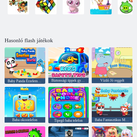
Hasonló flash játékok
Biztonsági tippek gyerekeknek
Víziló Jó reggelt
Baby Panda Érzelemvilág
Baba okostelefon
Baba Fantasztikus Mentőcsapat
Tipegő baba telefon