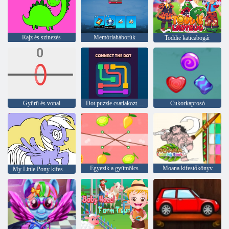
Rajz és színezés
Memóriaháborúk
Toddie katicabogár
Gyűrű és vonal
Dot puzzle csatlakoztassa a pontokat
Cukorkaprosó
Egyezik a gyümölcs
Moana kifestőkönyv
My Little Pony kifestőkönyv