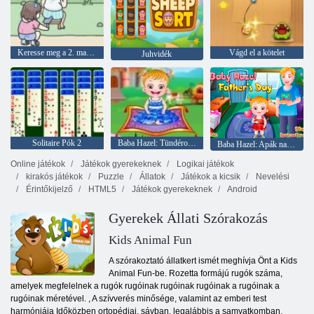
Keresse meg a 2. macskát
Vágd el a kötelet
Juhvidék
Solitaire Pók 2
Baba Hazel: Tündérország
Baba Hazel: Apák napja
Online játékok
Játékok gyerekeknek
Logikai játékok
kirakós játékok
Puzzle
Állatok
Játékok a kicsik
Nevelési
Érintőkijelző
HTML5
Játékok gyerekeknek
Android
Gyerekek Állati Szórakozás
Kids Animal Fun
A szórakoztató állatkert ismét meghívja Önt a Kids
Animal Fun-be. Rozetta formájú rugók száma,
amelyek megfelelnek a rugók rugóinak rugóinak rugóinak a rugóinak a
rugóinak méretével. , A szívverés minősége, valamint az emberi test
harmóniája Időközben ortopédiai, sávban, legalábbis a samyatkomban,