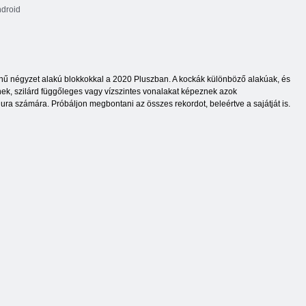
droid
színű négyzet alakú blokkokkal a 2020 Pluszban. A kockák különböző alakúak, és
znek, szilárd függőleges vagy vízszintes vonalakat képeznek azok
gura számára. Próbáljon megbontani az összes rekordot, beleértve a sajátját is.