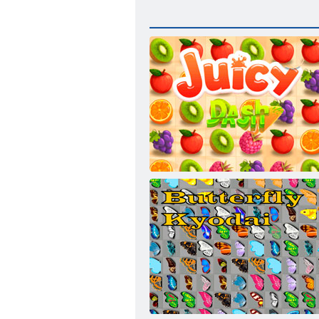
Lédús kötőjel