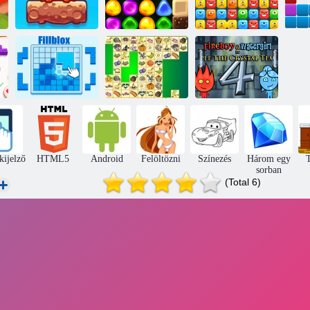
Vissza a
Vegyes Világ:
Candyland 4 -
1
Hétvégi
hez: nyalóka kert
Szörny blokkok
Fillblox
Kris Mahjong
Tűz és Víz 4
kijelző
HTML5
Android
Felöltözni
Színezés
Három egy
T
sorban
(Total 6)