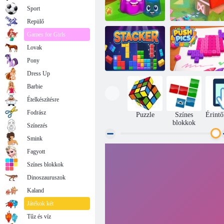
Sport
Repülő
Games for Girls
Lovak
Puding föld
2020! Újratöltött
Pony
Dress Up
Barbie
Ételkészítésre
Stacker
Push Pics
Fodrász
Puzzle
Színes
Érintő
blokkok
Színezés
Smink
Fagyott
Színes blokkok
Dinoszauruszok
Kaland
Játékok két
Tűz és víz