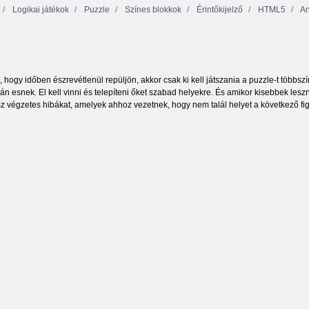
Logikai játékok
Puzzle
Színes blokkok
Érintőkijelző
HTML5
An
Delicious Emily
Home Sweet
Backgammon
Buborékbáj
Home
klasszikus
, hogy időben észrevétlenül repüljön, akkor csak ki kell játszania a puzzle-t több
lán esnek. El kell vinni és telepíteni őket szabad helyekre. És amikor kisebbek les
esz végzetes hibákat, amelyek ahhoz vezetnek, hogy nem talál helyet a következő fi