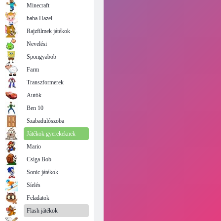
Minecraft
baba Hazel
Rajzfilmek játékok
Nevelési
Spongyabob
Farm
Transzformerek
Autók
Ben 10
Szabadulószoba
Játékok gyerekeknek
Mario
Csiga Bob
Sonic játékok
Síelés
Feladatok
Flash játékok