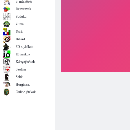
3. mérkőzés
Rejtvények
Sudoku
Zuma
Tetris
Biliárd
3D-s játékok
IO játékok
Kártyajátékok
Szoliter
Sakk
Horgászat
Online játékok