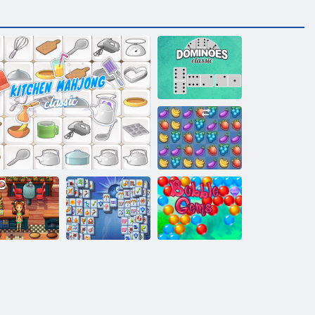
Dominoes
Classic
Fruya összetörés
licious Emily
Mahjong
w Beginning
Konyhai mahjong
Fortuna
Buborék gémes