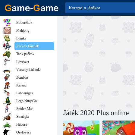
Buborékok
Mahjong
Logika
Játékok fiúknak
Tank játékok
Lövészet
Verseny Játékok
Zombies
Kaland
Labdarúgás
Lego NinjaGo
Spider-Man
Játék 2020 Plus online
Stratégia
Háború
Orvlövész