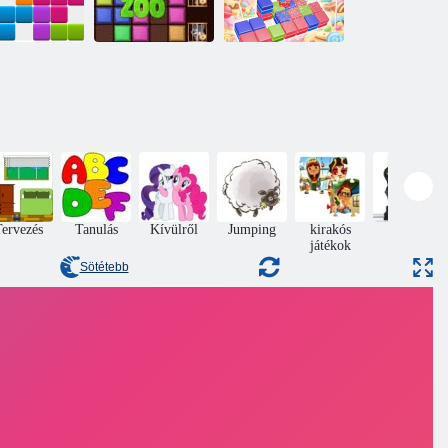
0x10 blokk
Blokkok puzzle
puzzle
állatkert
Édes Flip
ervezés
Tanulás
Kívülről
Jumping
kirakós
Akció
játékok
Sötétebb