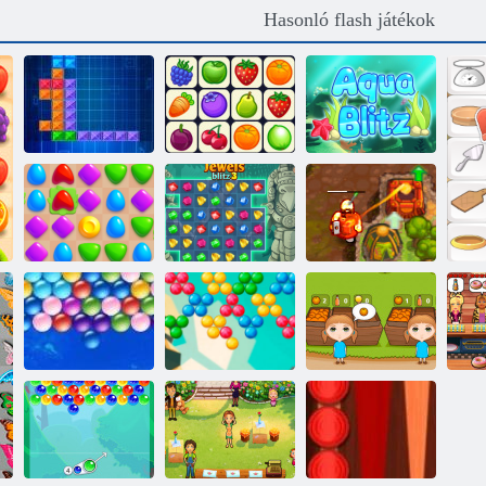
Hasonló flash játékok
Thentrix
Onet Connect
Aqua Blitz
Mérkőzés Aréna
Jewels Blitz 3
Átkozott kincs 2
Végtelen
Bubble Shooter
Narancssárga
De
Bubbles
Végtelen
tanya
Ne