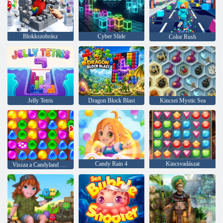
Blokkszobrász
Cyber Slide
Color Rush
Jelly Tetris
Dragon Block Blast
Kincsei Mystic Sea
Candy Rain 4
Kincsvadászat
Vissza a Candyland 2 -hez