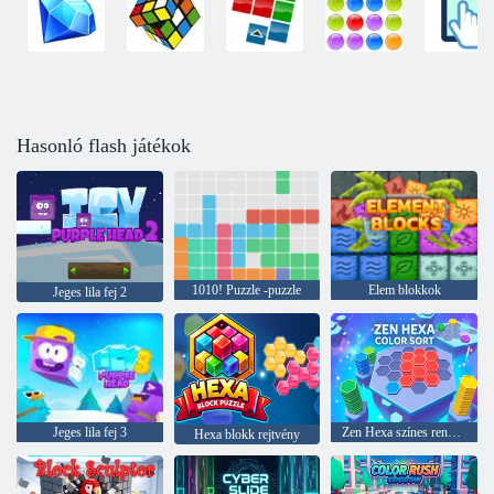
Hasonló flash játékok
1010! Puzzle -puzzle
Elem blokkok
Jeges lila fej 2
Jeges lila fej 3
Zen Hexa színes rendezés
Hexa blokk rejtvény