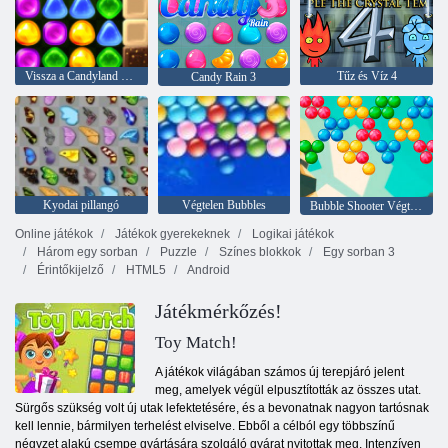
Vissza a Candyland 4 -hez: nyalóka kert
Tűz és Víz 4
Candy Rain 3
Kyodai pillangó
Végtelen Bubbles
Bubble Shooter Végtelen
Online játékok
Játékok gyerekeknek
Logikai játékok
Három egy sorban
Puzzle
Színes blokkok
Egy sorban 3
Érintőkijelző
HTML5
Android
Játékmérkőzés!
Toy Match!
A játékok világában számos új terepjáró jelent
meg, amelyek végül elpusztították az összes utat.
Sürgős szükség volt új utak lefektetésére, és a bevonatnak nagyon tartósnak
kell lennie, bármilyen terhelést elviselve. Ebből a célból egy többszínű
négyzet alakú csempe gyártására szolgáló gyárat nyitottak meg. Intenzíven