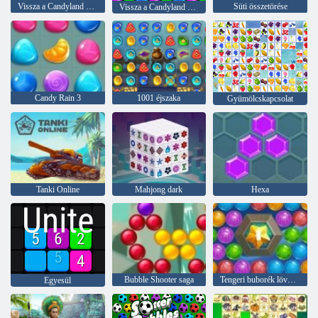
Vissza a Candyland Sweet Riverbe
Süti összetörése
Vissza a Candyland 4 -hez: nyalóka kert
Candy Rain 3
1001 éjszaka
Gyümölcskapcsolat
Tanki Online
Mahjong dark
Hexa
Bubble Shooter saga
Tengeri buborék lövöldözős
Egyesül