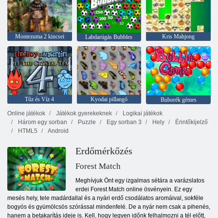
Montezuma 2 kincsei
Kris Mahjong
Labdarúgás Bubbles
Tűz és Víz 4
Kyodai pillangó
Buborék gémes
Online játékok
Játékok gyerekeknek
Logikai játékok
Három egy sorban
Puzzle
Egy sorban 3
Hely
Érintőkijelző
HTML5
Android
Erdőmérkőzés
Forest Match
Meghívjuk Önt egy izgalmas sétára a varázslatos
erdei Forest Match online ösvényein. Ez egy
mesés hely, tele madárdallal és a nyári erdő csodálatos aromáival, sokféle
bogyós és gyümölcsös szórással mindenfelé. De a nyár nem csak a pihenés,
hanem a betakarítás ideje is. Kell, hogy legyen időnk felhalmozni a tél előtt,