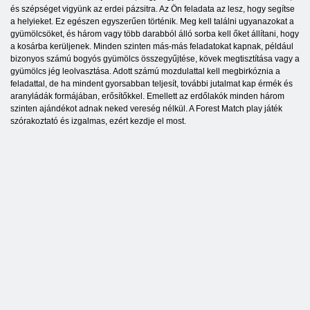
és szépséget vigyünk az erdei pázsitra. Az Ön feladata az lesz, hogy segítse
a helyieket. Ez egészen egyszerűen történik. Meg kell találni ugyanazokat a
gyümölcsöket, és három vagy több darabból álló sorba kell őket állítani, hogy
a kosárba kerüljenek. Minden szinten más-más feladatokat kapnak, például
bizonyos számú bogyós gyümölcs összegyűjtése, kövek megtisztítása vagy a
gyümölcs jég leolvasztása. Adott számú mozdulattal kell megbirkóznia a
feladattal, de ha mindent gyorsabban teljesít, további jutalmat kap érmék és
aranyládák formájában, erősítőkkel. Emellett az erdőlakók minden három
szinten ajándékot adnak neked vereség nélkül. A Forest Match play játék
szórakoztató és izgalmas, ezért kezdje el most.