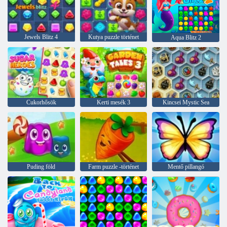
Jewels Blitz 4
Kutya puzzle történet
Aqua Blitz 2
Cukorhősök
Kerti mesék 3
Kincsei Mystic Sea
Puding föld
Farm puzzle -történet
Mentő pillangó