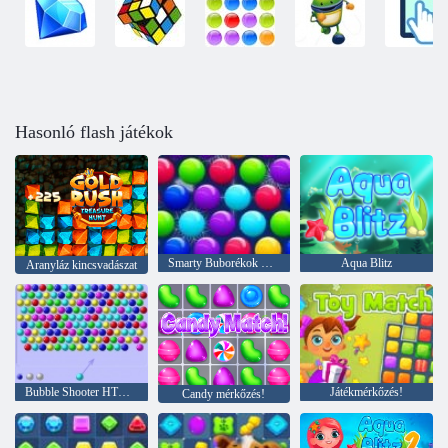
Hasonló flash játékok
Smarty Buborékok Xmas Edition
Aqua Blitz
Aranyláz kincsvadászat
Bubble Shooter HTML5
Játékmérkőzés!
Candy mérkőzés!