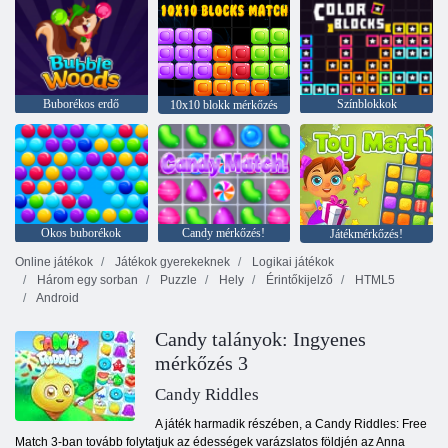
Buborékos erdő
Színblokkok
10x10 blokk mérkőzés
Okos buborékok
Candy mérkőzés!
Játékmérkőzés!
Online játékok
Játékok gyerekeknek
Logikai játékok
Három egy sorban
Puzzle
Hely
Érintőkijelző
HTML5
Android
Candy talányok: Ingyenes
mérkőzés 3
Candy Riddles
A játék harmadik részében, a Candy Riddles: Free
Match 3-ban tovább folytatjuk az édességek varázslatos földjén az Anna