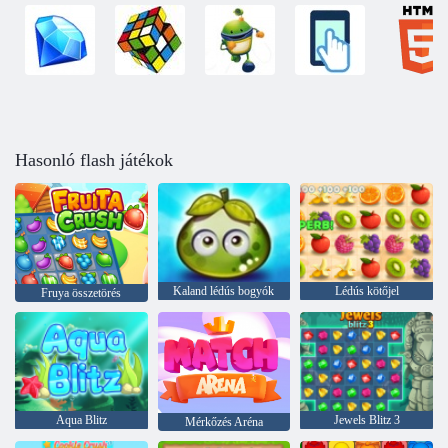
Hasonló flash játékok
Kaland lédús bogyók
Lédús kötőjel
Fruya összetörés
Aqua Blitz
Jewels Blitz 3
Mérkőzés Aréna