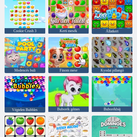
Cookie Crush 3
Kerti mesék
Állatkert
Medencés buli
Finom mese
Kyodai pillangó
Buborék gémes
Buborékbáj
Végtelen Bubbles