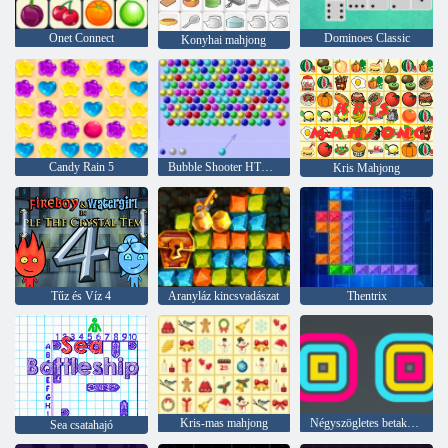
Onet Connect
Dominoes Classic
Konyhai mahjong
Candy Rain 5
Bubble Shooter HTML5
Kris Mahjong
Tűz és Víz 4
Aranyláz kincsvadászat
Thentrix
Kris-mas mahjong
Négyszögletes betakarító
Sea csatahajó