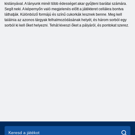
kislányával. A lányunk minél több édességet akar gyűjteni barátai számára.
Segít neki. A képernyőn való megjelenés előtt a játékteret cellákra bontva
láthatják. Különböző formájú és színű cukorkák lesznek benne. Meg kell
találnia az azonos tárgyak felhalmozódásának helyét, és három sorból egy
sorból ki kell őket helyezni. Tehát kiveszi őket a pályáról, és pontokat szerez.