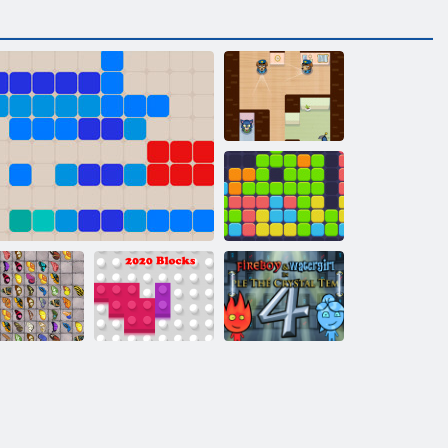
Alattomos
James
Tizenegy
tizenegy
llangó Kyodai
HD
1212!
2020 blokkok
Tűz és Víz 4