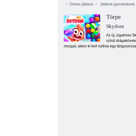
Online játékok
Játékok gyerekeknek
Törpe
Skydom
Az új, izgalmas S
színű drágaköveke
mozgat, akkor ki kell nyitnia egy tárgysoroza
Cirmos sziget