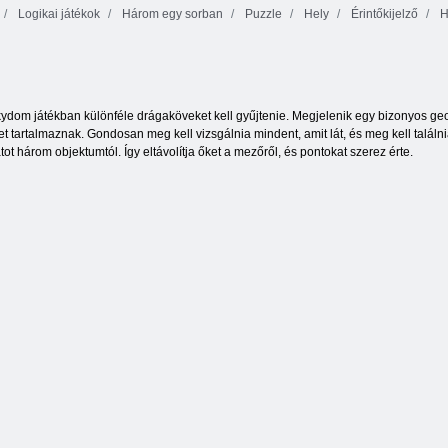
Logikai játékok
Három egy sorban
Puzzle
Hely
Érintőkijelző
H
Narancssárga
Átkozott kincs 2
tanya
Színblokkok
kydom játékban különféle drágaköveket kell gyűjtenie. Megjelenik egy bizonyos geom
t tartalmaznak. Gondosan meg kell vizsgálnia mindent, amit lát, és meg kell találn
tot három objektumtól. Így eltávolítja őket a mezőről, és pontokat szerez érte.