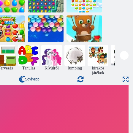
rkőzés Aréna
Jewels Blitz 3
Cookie Crush 3
Végtelen
Bubble Shooter
Finom mese
Bubbles
Végtelen
ervezés
Tanulás
Kívülről
Jumping
kirakós
Akció
játékok
Sötétebb