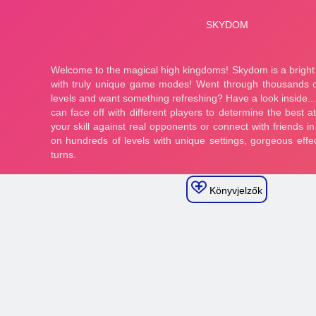
Könyvjelzők