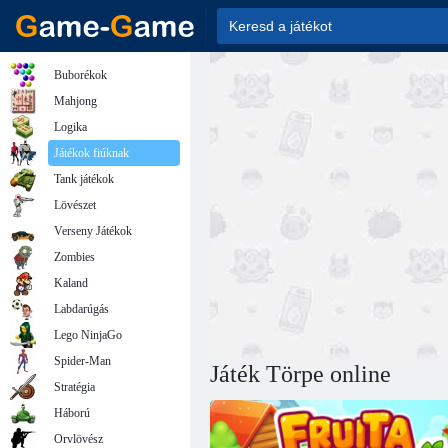
Buborékok
Mahjong
Logika
Játékok fiúknak
Tank játékok
Lövészet
Verseny Játékok
Zombies
Kaland
Labdarúgás
Lego NinjaGo
Spider-Man
Játék Törpe online
Stratégia
Háború
Orvlövész