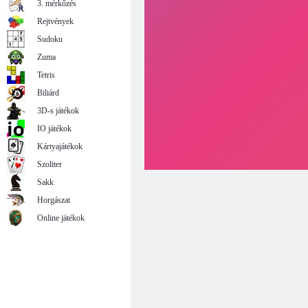
3. mérkőzés
Rejtvények
Sudoku
Zuma
Tetris
Biliárd
3D-s játékok
IO játékok
Kártyajátékok
Szoliter
Sakk
Horgászat
Online játékok