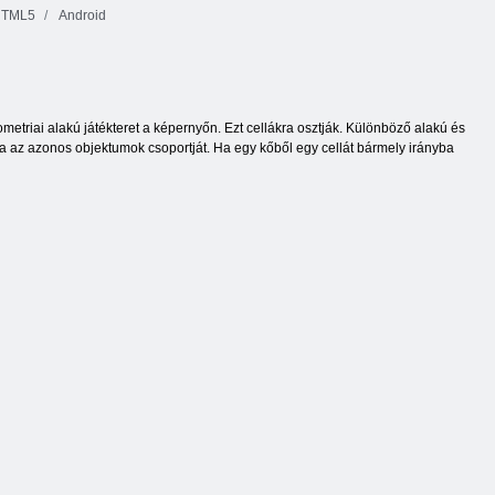
TML5
Android
etriai alakú játékteret a képernyőn. Ezt cellákra osztják. Különböző alakú és
ia az azonos objektumok csoportját. Ha egy kőből egy cellát bármely irányba