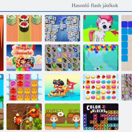
Hasonló flash játékok
Sushi
Mahjong
backgammon
Fortuna
Buborék gémes
Mágikus
ékszerek
Kyodai pillangó
Buborékbáj
Pi
Pudding föld 2
Tengerész pop
Cookie Crush 2