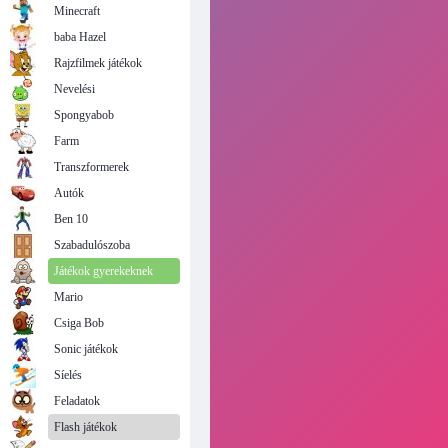
Minecraft
baba Hazel
Rajzfilmek játékok
Nevelési
Spongyabob
Farm
Transzformerek
Autók
Ben 10
Szabadulószoba
Játékok gyerekeknek
Mario
Csiga Bob
Sonic játékok
Síelés
Feladatok
Flash játékok