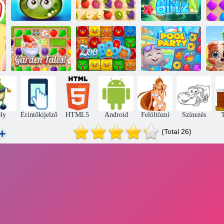
Kaland lédús
bogyók
Lédús kötőjel
Aqua Blitz
Mé
Kerti mesék
Állatkert
Medencés buli
ly
Érintőkijelző
HTML5
Android
Felöltözni
Színezés
T
(Total 26)