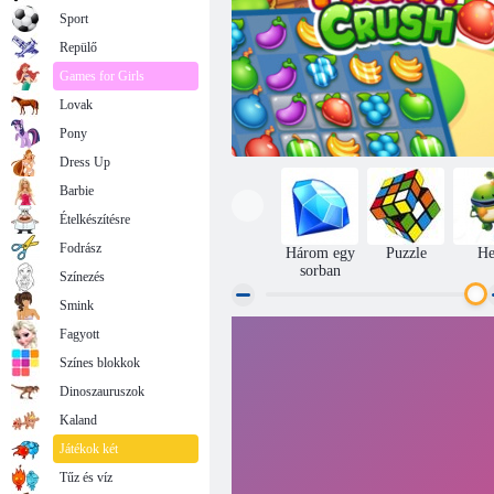
Sport
Repülő
Games for Girls
Lovak
Pony
Dress Up
Barbie
Ételkészítésre
Fodrász
Három egy
Puzzle
He
sorban
Színezés
Smink
Fagyott
Fruya összetörés
Színes blokkok
Dinoszauruszok
Kaland
Játékok két
Tűz és víz