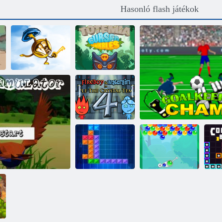
Hasonló flash játékok
Totemia:
Átkozott
Kulcs és pajzs
márványok
Tűz és Víz 4
Thentrix
Buborékbáj
Kapus Champ
S