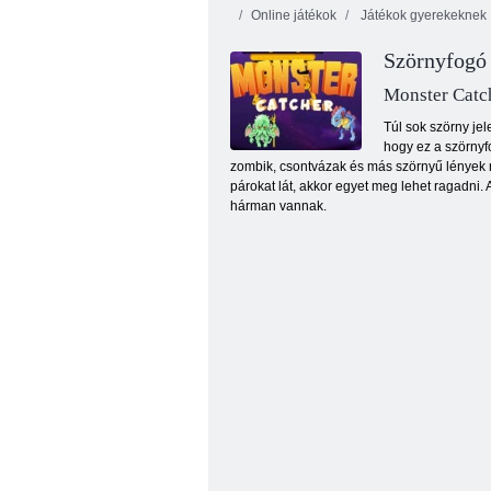
Online játékok
Játékok gyerekeknek
Szörnyfogó
Jewels Blitz 3
Átkozott kincs 2
Ma
Monster Catc
Túl sok szörny je
hogy ez a szörny
zombik, csontvázak és más szörnyű lények m
párokat lát, akkor egyet meg lehet ragadni. 
hárman vannak.