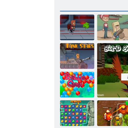
Hátsó udvari
Jetpack Mester
hősök
Tank Csillagok
Buborék gémes