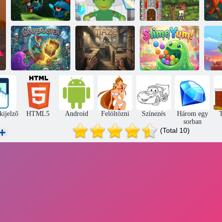
Mini Guardians
Orkio
Monster Kórház
Kastély védelem
Dr
Sírmester
Labirintus
Slime Yum!
kijelző
HTML5
Android
Felöltözni
Színezés
Három egy
T
sorban
(Total 10)