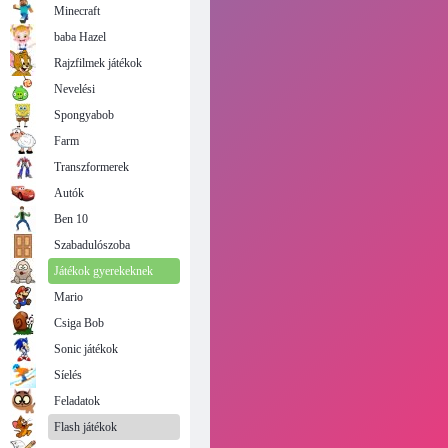
Minecraft
baba Hazel
Rajzfilmek játékok
Nevelési
Spongyabob
Farm
Transzformerek
Autók
Ben 10
Szabadulószoba
Játékok gyerekeknek
Mario
Csiga Bob
Sonic játékok
Síelés
Feladatok
Flash játékok