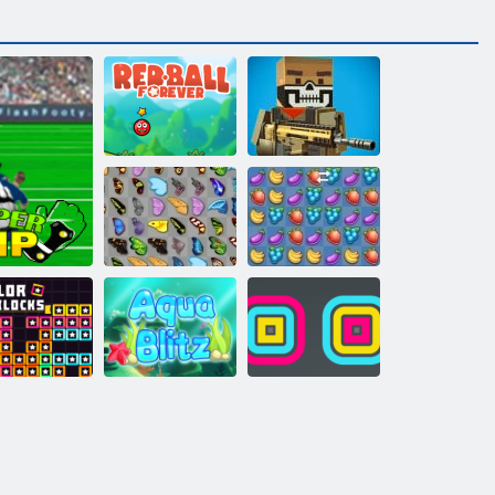
Vörös labda
Őrült pixel
örökre
hadviselés
Kyodai pillangó
Fruya összetörés
Négyszögletes
zínblokkok
Aqua Blitz
betakarító