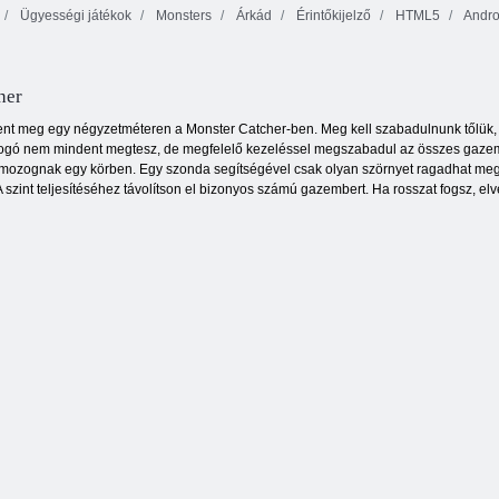
Ügyességi játékok
Monsters
Árkád
Érintőkijelző
HTML5
Andro
dárcsomó
her
lent meg egy négyzetméteren a Monster Catcher-ben. Meg kell szabadulnunk tőlük, 
fogó nem mindent megtesz, de megfelelő kezeléssel megszabadul az összes gazem
ozognak egy körben. Egy szonda segítségével csak olyan szörnyet ragadhat meg és
A szint teljesítéséhez távolítson el bizonyos számú gazembert. Ha rosszat fogsz, elv