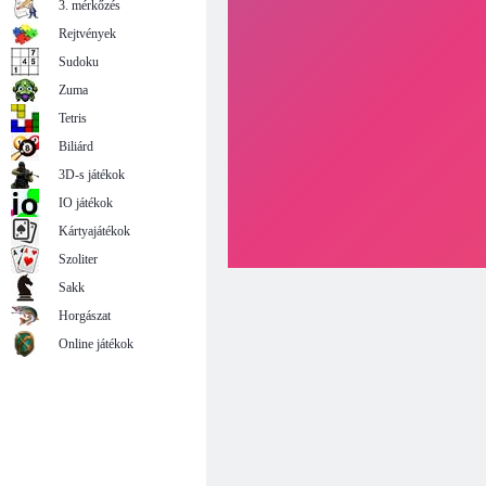
3. mérkőzés
Rejtvények
Sudoku
Zuma
Tetris
Biliárd
3D-s játékok
IO játékok
Kártyajátékok
Szoliter
Sakk
Horgászat
Online játékok