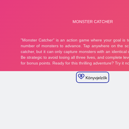
Könyvjelzők