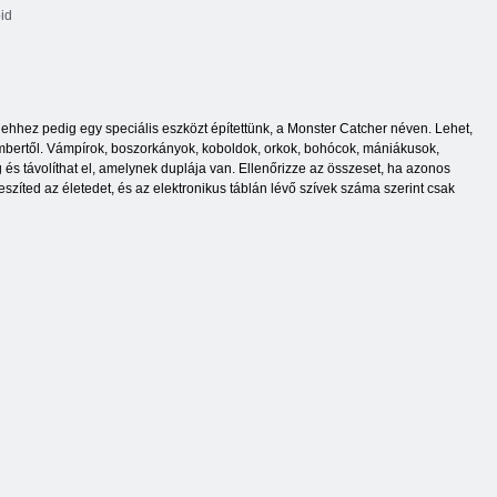
id
ehhez pedig egy speciális eszközt építettünk, a Monster Catcher néven. Lehet,
bertől. Vámpírok, boszorkányok, koboldok, orkok, bohócok, mániákusok,
 távolíthat el, amelynek duplája van. Ellenőrizze az összeset, ha azonos
eszíted az életedet, és az elektronikus táblán lévő szívek száma szerint csak