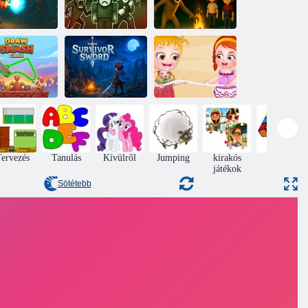
Keressen
99 éjszaka az
12 perc a
látogatókat 99
erdőben. Horror
túléléshez
éjszaka
Multiplayer
aw To Smash
Baba Hazel
Classic
Túlélő kard
Beach Party
ervezés
Tanulás
Kívülről
Jumping
kirakós
Puzzle
játékok
Sötétebb