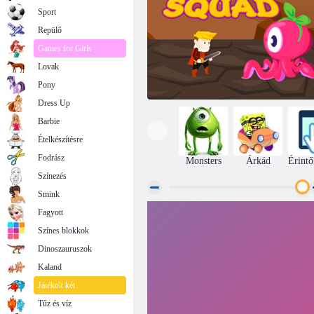
Sport
Repülő
Games for Girls
Lovak
Pony
Dress Up
Barbie
Ételkészítésre
Fodrász
Monsters
Árkád
Érintő
Színezés
Smink
Fagyott
Bátor csapat
Színes blokkok
Dinoszauruszok
Kaland
Játékok két
Tűz és víz