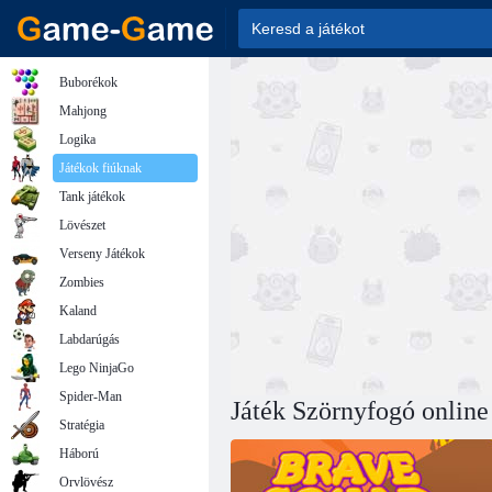
Buborékok
Mahjong
Logika
Játékok fiúknak
Tank játékok
Lövészet
Verseny Játékok
Zombies
Kaland
Labdarúgás
Lego NinjaGo
Spider-Man
Játék Szörnyfogó online
Stratégia
Háború
Orvlövész