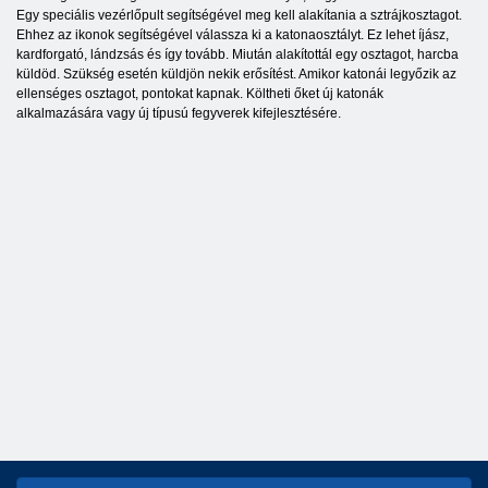
Egy speciális vezérlőpult segítségével meg kell alakítania a sztrájkosztagot.
Ehhez az ikonok segítségével válassza ki a katonaosztályt. Ez lehet íjász,
kardforgató, lándzsás és így tovább. Miután alakítottál egy osztagot, harcba
küldöd. Szükség esetén küldjön nekik erősítést. Amikor katonái legyőzik az
ellenséges osztagot, pontokat kapnak. Költheti őket új katonák
alkalmazására vagy új típusú fegyverek kifejlesztésére.