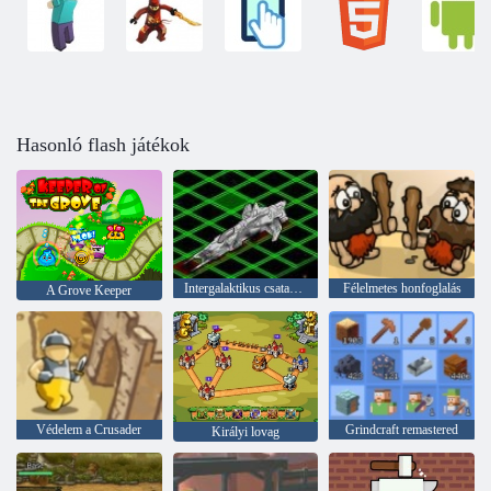
Hasonló flash játékok
Intergalaktikus csatahajók
Félelmetes honfoglalás
A Grove Keeper
Védelem a Crusader
Grindcraft remastered
Királyi lovag