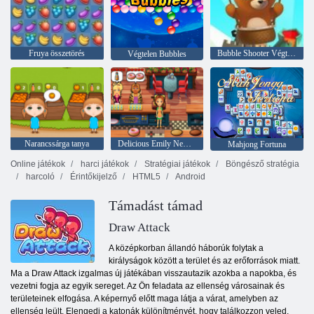
Fruya összetörés
Bubble Shooter Végtelen
Végtelen Bubbles
Narancssárga tanya
Delicious Emily New Beginning
Mahjong Fortuna
Online játékok
harci játékok
Stratégiai játékok
Böngésző stratégia
harcoló
Érintőkijelző
HTML5
Android
Támadást támad
Draw Attack
A középkorban állandó háborúk folytak a
királyságok között a terület és az erőforrások miatt.
Ma a Draw Attack izgalmas új játékában visszautazik azokba a napokba, és
vezetni fogja az egyik sereget. Az Ön feladata az ellenség városainak és
területeinek elfogása. A képernyő előtt maga látja a várat, amelyben az
ellenség leült. Elengedi a katonák különítményét, hogy találkozzon veled.