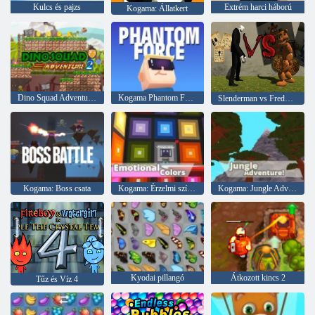
Kulcs és pajzs
Extrém harci háború
Kogama: Állatkert
Dino Squad Adventure 2
Kogama Phantom Force
Slenderman vs Freddy A Fazbear
Kogama: Boss csata
Kogama: Érzelmi színek
Kogama: Jungle Adventure
Kyodai pillangó
Átkozott kincs 2
Tűz és Víz 4