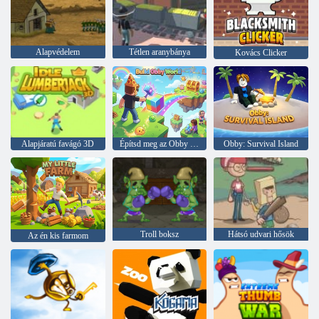
Alapvédelem
Tétlen aranybánya
Kovács Clicker
Alapjáratú favágó 3D
Építsd meg az Obby Worldet
Obby: Survival Island
Troll boksz
Hátsó udvari hősök
Az én kis farmom