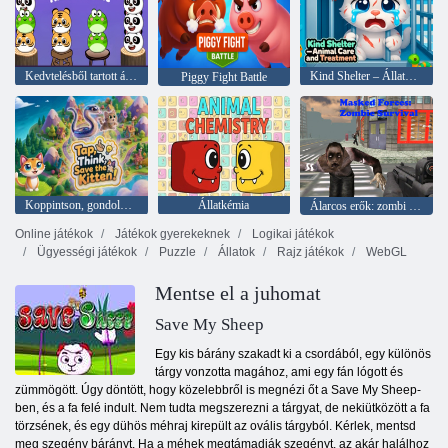
Kedvtelésből tartott állati puzzle
Kind Shelter – Állatok gondozása és kezelése
Piggy Fight Battle
Koppintson, gondolkozzon, mentse meg a cicát!
Állatkémia
Álarcos erők: zombi túlélés
Online játékok
Játékok gyerekeknek
Logikai játékok
Ügyességi játékok
Puzzle
Állatok
Rajz játékok
WebGL
Mentse el a juhomat
Save My Sheep
Egy kis bárány szakadt ki a csordából, egy különös
tárgy vonzotta magához, ami egy fán lógott és
zümmögött. Úgy döntött, hogy közelebbről is megnézi őt a Save My Sheep-
ben, és a fa felé indult. Nem tudta megszerezni a tárgyat, de nekiütközött a fa
törzsének, és egy dühös méhraj kirepült az ovális tárgyból. Kérlek, mentsd
meg szegény bárányt. Ha a méhek megtámadják szegényt, az akár halálhoz