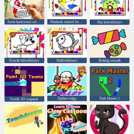
Szent karácsonyi színezés
Madarak színező könyv
Ház kifestőkönyv
Kutyák kifestőkönyv
Halfestőkönyv
Boldog ceruzák
Zipline-völgy
Park Master 2
Festék. IO csapatok