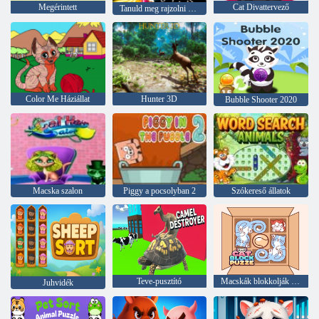
Megérintett
Cat Divattervező
Tanuld meg rajzolni a Glow Cartoon-t
Color Me Háziállat
Hunter 3D
Bubble Shooter 2020
Macska szalon
Piggy a pocsolyban 2
Szókereső állatok
Teve-pusztító
Macskák blokkolják a puzzle-t
Juhvidék