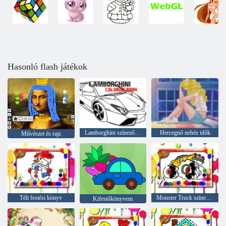
Hasonló flash játékok
Lamborghini színező könyv
Hercegnő nehéz idők
Művészet és rajz
Téli festési könyv
Monster Truck színező könyv
Kifestőkönyvem