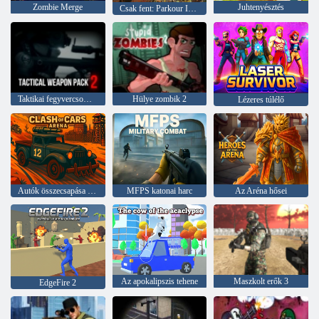
Zombie Merge
Juhtenyésztés
Csak fent: Parkour In Apocalypse
Taktikai fegyvercsomag 2
Hülye zombik 2
Lézeres túlélő
Autók összecsapása aréna
MFPS katonai harc
Az Aréna hősei
Az apokalipszis tehene
Maszkolt erők 3
EdgeFire 2