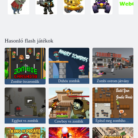
Hasonló flash játékok
Dühös zombik
Zombi ostrom járvány
Zombie összeomlik
Eggbot vs zombik
Építsd meg zombihordádat
Cowboy vs zombik