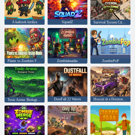
A kalózok királya
SquadZ
Survival Tycoon City of Zombie
Plants vs Zombies Fusion Mode
Zombitámadás
ZombiePoP
DustFall 22 Waves
Hosszú út a Horizons Simhez
Toxic Arena: Biological Threat