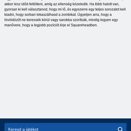
akkor lesz időd feltölteni, amíg az ellenség közeledik. Ha több halott van,
gyorsan ki kell választanod, hogy mi lő, és egyszerre egy teljes sorozatot kell
kiadni, hogy sorban lekaszálhasd a zombikat. Ügyeljen arra, hogy a
lövöldözőt ne keressék körül vagy sarokba szorítsák, mindig legyen egy
manővere, hogy a legjobb pozíciót érje el Squareheadben.