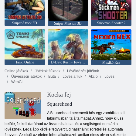
Sniper Attack 3D
Stickman Shooter 2
Sniper Mission 3D
Tanki Online
D-Day: Rush - Tower Defense
Mexikó Rex
Online játékok
Játékok fiúknak
Lövöldözős játékok
Ügyességi játékok
Buta
Lövés a fiúk
Akció
Lövés
WebGL
Kocka fej
Squarehead
A Squarehead becenevű hős egy zombikkal teli
labirintusban találta magát. Ahhoz, hogy kijuss
belőle, fel kell darálnod az összes halottat, és a segítséged nem árt a
lövésznek. Legalább kétféle fegyvert tud használni: sörétes és automata
fegyvert. Az elsőt az elején lehet alkalmazni, amikor nincs olyan sok zombi,