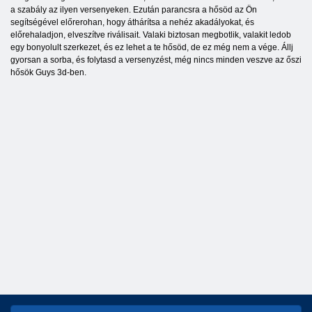
a szabály az ilyen versenyeken. Ezután parancsra a hősöd az Ön
segítségével előrerohan, hogy áthárítsa a nehéz akadályokat, és
előrehaladjon, elveszítve riválisait. Valaki biztosan megbotlik, valakit ledob
egy bonyolult szerkezet, és ez lehet a te hősöd, de ez még nem a vége. Állj
gyorsan a sorba, és folytasd a versenyzést, még nincs minden veszve az őszi
hősök Guys 3d-ben.