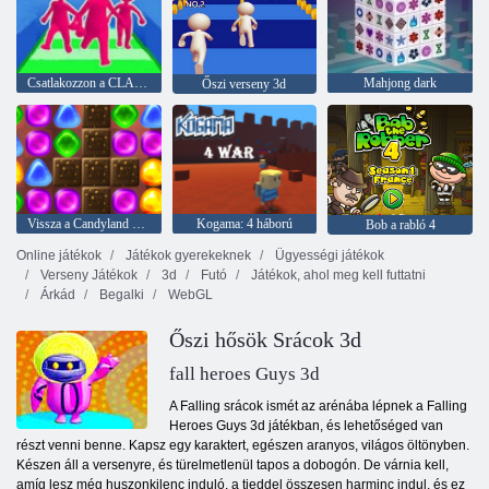
Csatlakozzon a CLASH 3D -hez
Mahjong dark
Őszi verseny 3d
Vissza a Candyland 2 -hez
Kogama: 4 háború
Bob a rabló 4
Online játékok
Játékok gyerekeknek
Ügyességi játékok
Verseny Játékok
3d
Futó
Játékok, ahol meg kell futtatni
Árkád
Begalki
WebGL
Őszi hősök Srácok 3d
fall heroes Guys 3d
A Falling srácok ismét az arénába lépnek a Falling
Heroes Guys 3d játékban, és lehetőséged van
részt venni benne. Kapsz egy karaktert, egészen aranyos, világos öltönyben.
Készen áll a versenyre, és türelmetlenül tapos a dobogón. De várnia kell,
amíg lesz még huszonkilenc induló, a tieddel összesen harminc indul, és ez