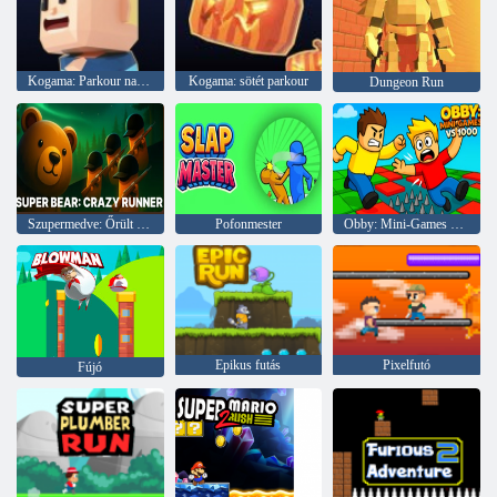
Kogama: Parkour nagyi
Kogama: sötét parkour
Dungeon Run
Szupermedve: Őrült futó
Pofonmester
Obby: Mini-Games VS 1000
Epikus futás
Pixelfutó
Fújó