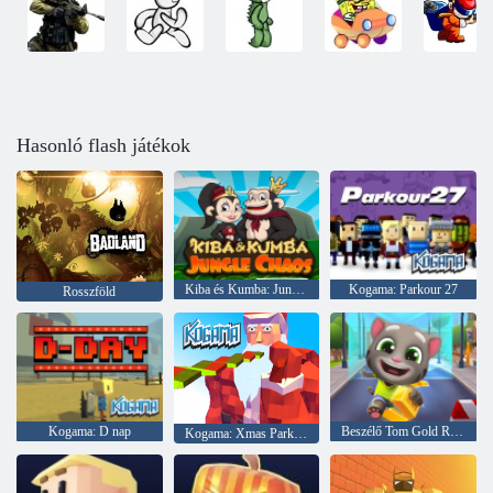
Hasonló flash játékok
Kiba és Kumba: Jungle káosz
Kogama: Parkour 27
Rosszföld
Kogama: D nap
Beszélő Tom Gold Run online
Kogama: Xmas Parkour