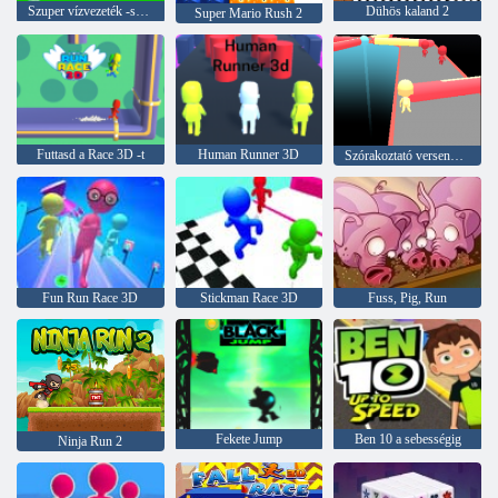
Szuper vízvezeték -szerelő futás
Dühös kaland 2
Super Mario Rush 2
Futtasd a Race 3D -t
Human Runner 3D
Szórakoztató verseny 3d
Fun Run Race 3D
Stickman Race 3D
Fuss, Pig, Run
Fekete Jump
Ben 10 a sebességig
Ninja Run 2