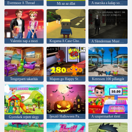
Evermoor A Thread of Fate
A macska a kalap sokat tud róla! Camp ideje
Mi az az állat
Valentin nap a mozi
Kogama A Case Ghost ház
A Slenderman Must Die: Silent Streets
Tengerparti takarítás
Majom go Happy Stage 280
Keressen 100 pillangót
Ijesztő Halloween Party
A szupermarket története
Gyerekek rejtett tárgy