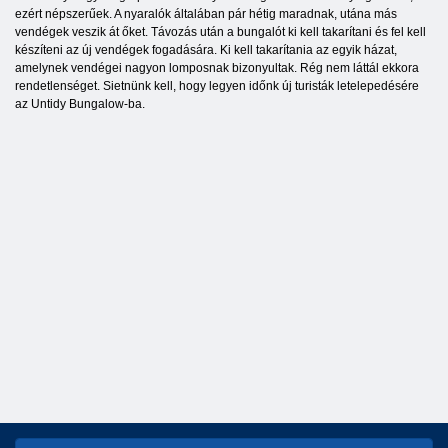
ezért népszerűek. A nyaralók általában pár hétig maradnak, utána más
vendégek veszik át őket. Távozás után a bungalót ki kell takarítani és fel kell
készíteni az új vendégek fogadására. Ki kell takarítania az egyik házat,
amelynek vendégei nagyon lomposnak bizonyultak. Rég nem láttál ekkora
rendetlenséget. Sietnünk kell, hogy legyen időnk új turisták letelepedésére
az Untidy Bungalow-ba.