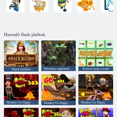
Hasonló flash játékok
Misztikus naplemente erdő
Keresse meg a rovart
Rejtett története
Monkey Go Happy Stage 353
Monkey Go Happy Stage 371
Monkey Go Happy Stage 361