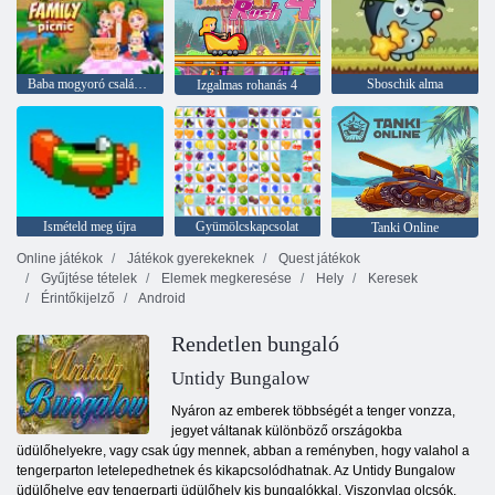
Baba mogyoró családi piknik
Sboschik alma
Izgalmas rohanás 4
Ismételd meg újra
Gyümölcskapcsolat
Tanki Online
Online játékok
Játékok gyerekeknek
Quest játékok
Gyűjtése tételek
Elemek megkeresése
Hely
Keresek
Érintőkijelző
Android
Rendetlen bungaló
Untidy Bungalow
Nyáron az emberek többségét a tenger vonzza,
jegyet váltanak különböző országokba
üdülőhelyekre, vagy csak úgy mennek, abban a reményben, hogy valahol a
tengerparton letelepedhetnek és kikapcsolódhatnak. Az Untidy Bungalow
üdülőhelye egy tengerparti üdülőhely kis bungalókkal. Viszonylag olcsók,