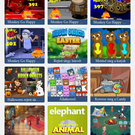
Monkey Go Happy Stage 391
Monkey Go Happy Stage 393
Monkey Go Happy Stage 397
Monkey Go Happy Stage 401
Rejtett tárgy húsvét
Mentsd meg a kutyát
Állatkereső
Keresse meg a Candy
Halloween rejtett tárgyak