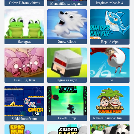
Obby: Három kihívás
Izgalmas rohanás 4
Menekülés az idegen börtönből
Bakugrás
Snow Globe
Repülő cápa
Fuss, Pig, Run
Ugrás és ugrál
Fújó
Fekete Jump
Kiba és Kumba: Jungle Run
Sakklaboratórium