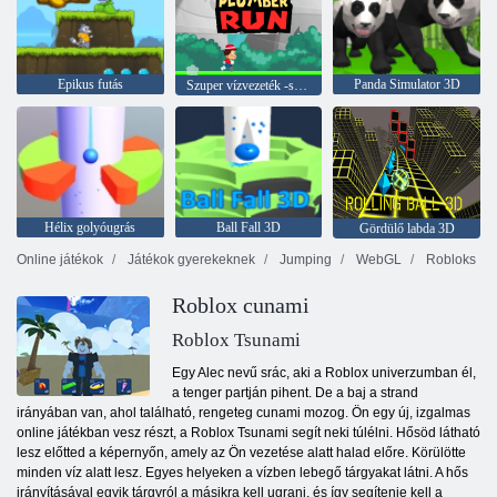
Epikus futás
Panda Simulator 3D
Szuper vízvezeték -szerelő futás
Hélix golyóugrás
Ball Fall 3D
Gördülő labda 3D
Online játékok
Játékok gyerekeknek
Jumping
WebGL
Robloks
Roblox cunami
Roblox Tsunami
Egy Alec nevű srác, aki a Roblox univerzumban él,
a tenger partján pihent. De a baj a strand
irányában van, ahol található, rengeteg cunami mozog. Ön egy új, izgalmas
online játékban vesz részt, a Roblox Tsunami segít neki túlélni. Hősöd látható
lesz előtted a képernyőn, amely az Ön vezetése alatt halad előre. Körülötte
minden víz alatt lesz. Egyes helyeken a vízben lebegő tárgyakat látni. A hős
irányításával egyik tárgyról a másikra kell ugrani, és így segítenie kell a