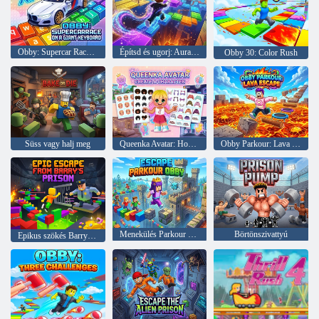
Obby: Supercar Race egy óriási billentyűzeten
Építsd és ugorj: Aura Obby Tower
Obby 30: Color Rush
Süss vagy halj meg
Queenka Avatar: Hozz létre egy karaktert
Obby Parkour: Lava Escape
Menekülés Parkour Obby
Börtönszivattyú
Epikus szökés Barry börtönéből