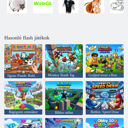
Hasonló flash játékok
Monkey Bomb Tag Online
Gyűjtsd össze a Brainrot Arénát
Jigsaw Puzzle: Roblox Mukbang
Rágógumi szimulátor
Roblox: Speed Draw
Biblox online