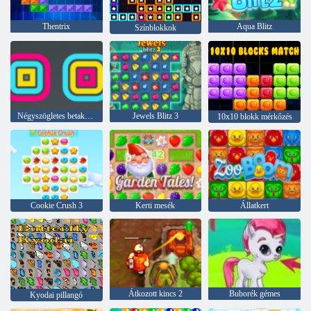
Thentrix
Aqua Blitz
Színblokkok
Négyszögletes betakarító
Jewels Blitz 3
10x10 blokk mérkőzés
Cookie Crush 3
Kerti mesék
Állatkert
Átkozott kincs 2
Buborék gémes
Kyodai pillangó