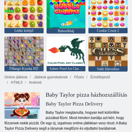
Lédús kötőjel
Cookie Crush 2
Buborékbáj
Pillangó Kyodai HD
Színes Pixel Art Classic
Sakk klasszikus
Online játékok
Játékok gyerekeknek
Főzés
Érintőkijelző
HTML5
Android
Baby Taylor pizza házhozszállítás
Baby Taylor Pizza Delivery
Baby Taylor megtanulta, hogyan kell különféle
pizzákat főzni. Most minden barátja azt kéri, hogy
főzzenek nekik pizzát. Ön egy új, izgalmas online játékban vesz részt. A Baby
Taylor Pizza Delivery segít a lánynak megfőzni és eljuttatni barátainak.