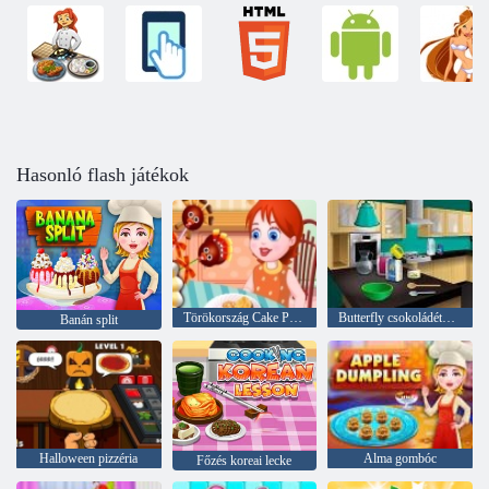
Hasonló flash játékok
Törökország Cake Pops
Butterfly csokoládétorta: főzés Emma
Banán split
Halloween pizzéria
Alma gombóc
Főzés koreai lecke