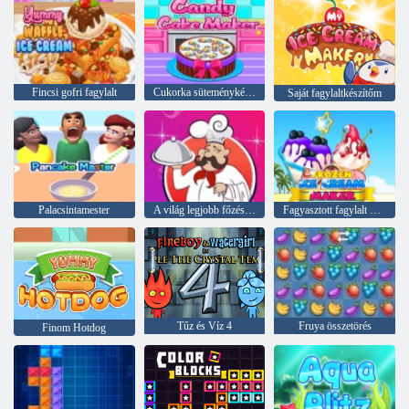
Fincsi gofri fagylalt
Cukorka süteménykészítő
Saját fagylaltkészítőm
Palacsintamester
A világ legjobb főzési receptjei
Fagyasztott fagylalt készítő
Tűz és Víz 4
Fruya összetörés
Finom Hotdog