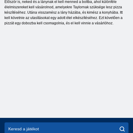
Először is, neked és a lánynak el kell menned a boltba, ahol különféle
élelmiszereket kell vásárolnod, amelyekre Taylornak szüksége lesz pizza
készítéséhez. Utána visszamész a lány házába, és kimész a konyhába. Itt
kell követnie az utasításokat egy adott étel elkészítéséhez. Ezt követően a
pizzát egy dobozba kell csomagolnia, és el kell vinnie a vásárlóhoz.