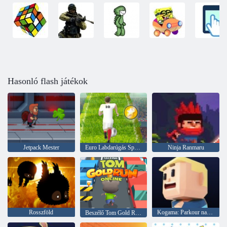
Hasonló flash játékok
Jetpack Mester
Euro Labdarúgás Sprint
Ninja Ranmaru
Rosszföld
Kogama: Parkour nagyi
Beszélő Tom Gold Run online