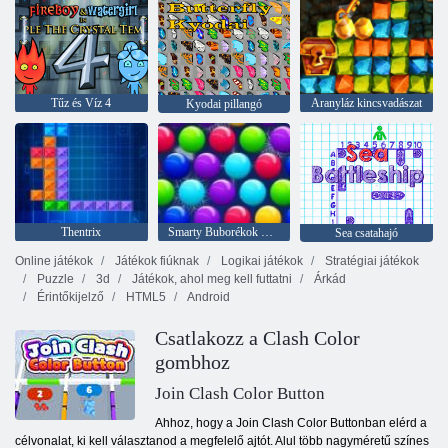
Tűz és Víz 4
Aranyláz kincsvadászat
Kyodai pillangó
Thentrix
Smarty Buborékok Xmas Edition
Sea csatahajó
Online játékok
Játékok fiúknak
Logikai játékok
Stratégiai játékok
Puzzle
3d
Játékok, ahol meg kell futtatni
Árkád
Érintőkijelző
HTML5
Android
Csatlakozz a Clash Color
gombhoz
Join Clash Color Button
Ahhoz, hogy a Join Clash Color Buttonban elérd a
célvonalat, ki kell választanod a megfelelő ajtót. Alul több nagyméretű színes