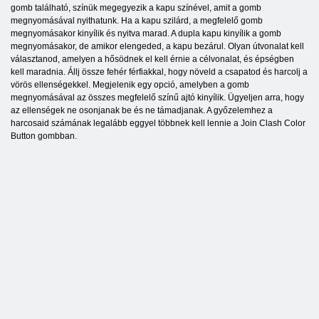
gomb található, színük megegyezik a kapu színével, amit a gomb
megnyomásával nyithatunk. Ha a kapu szilárd, a megfelelő gomb
megnyomásakor kinyílik és nyitva marad. A dupla kapu kinyílik a gomb
megnyomásakor, de amikor elengeded, a kapu bezárul. Olyan útvonalat kell
választanod, amelyen a hősödnek el kell érnie a célvonalat, és épségben
kell maradnia. Állj össze fehér férfiakkal, hogy növeld a csapatod és harcolj a
vörös ellenségekkel. Megjelenik egy opció, amelyben a gomb
megnyomásával az összes megfelelő színű ajtó kinyílik. Ügyeljen arra, hogy
az ellenségek ne osonjanak be és ne támadjanak. A győzelemhez a
harcosaid számának legalább eggyel többnek kell lennie a Join Clash Color
Button gombban.