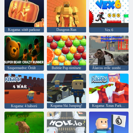
Kogama: sötét parkour
Dungeon Run
Vex 6
Szupermedve: Őrült futó
Bubble Pop története
Álarcos erők: zombi túlélés
Kogama Ski Jumping!
Kogama: Xmas Parkour
Kogama: 4 háború