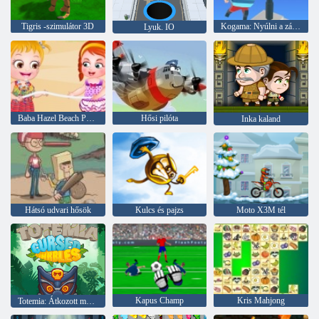
Tigris -szimulátor 3D
Kogama: Nyúlni a zászlót
Lyuk. IO
Baba Hazel Beach Party
Hősi pilóta
Inka kaland
Hátsó udvari hősök
Kulcs és pajzs
Moto X3M tél
Kapus Champ
Kris Mahjong
Totemia: Átkozott márványok