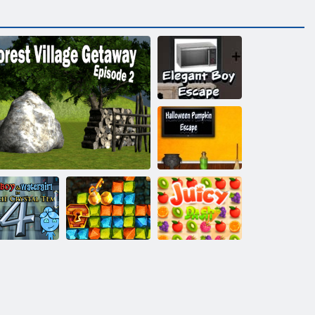
Elegáns fiú
menekülés
Halloween tök
menekülés
Aranyláz
űz és Víz 4
Forest Village Getaway 2. rész
kincsvadászat
Lédús kötőjel