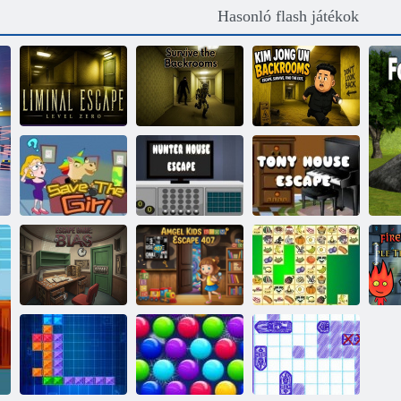
Hasonló flash játékok
Liminal Escape:
Túlélni a
Kim Dzsong Un
nulladik szint
háttérszobákat
háttérszobák
Mentsd meg a
Hunter House
Tony House
lányt
menekülés
menekülés
Amgel Kids
Bias Escape
Room Escape
játék
407
Kris Mahjong
T