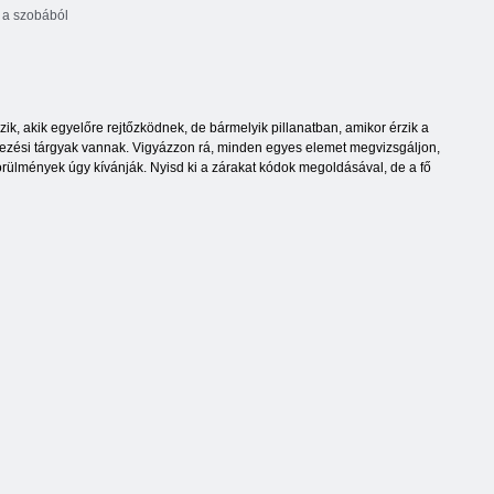
a szobából
k, akik egyelőre rejtőzködnek, de bármelyik pillanatban, amikor érzik a
dezési tárgyak vannak. Vigyázzon rá, minden egyes elemet megvizsgáljon,
 körülmények úgy kívánják. Nyisd ki a zárakat kódok megoldásával, de a fő