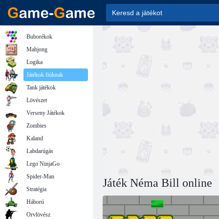
Buborékok
Mahjong
Logika
Játékok fiúknak
Tank játékok
Lövészet
Verseny Játékok
Zombies
Kaland
Labdarúgás
Lego NinjaGo
Spider-Man
Játék Néma Bill online
Stratégia
Háború
Orvlövész