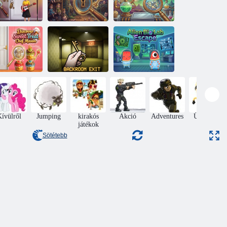
Elhagyott
ya gitárórára
babagyár
Mercury
jár
menekülés
Research Lab
edezze fel a
Sweet Treat
Alien Bio Lab
hef Masont
Hátsó kijárat
Escape
ívülről
Jumping
kirakós
Akció
Adventures
Ügyesség
játékok
Sötétebb