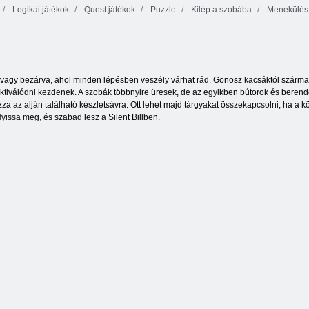
Logikai játékok
Quest játékok
Puzzle
Kilép a szobába
Menekülés 
Smarty
Buborékok
Thentrix
Xmas Edition
Sea csatahajó
a vagy bezárva, ahol minden lépésben veszély várhat rád. Gonosz kacsáktól származi
tiválódni kezdenek. A szobák többnyire üresek, de az egyikben bútorok és beren
húzza az alján található készletsávra. Ott lehet majd tárgyakat összekapcsolni, ha a
issa meg, és szabad lesz a Silent Billben.