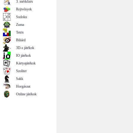
3. mérkőzés
Rejtvények
Sudoku
Zuma
Tetris
Biliárd
3D-s játékok
IO játékok
Kártyajátékok
Szoliter
Sakk
Horgászat
Online játékok