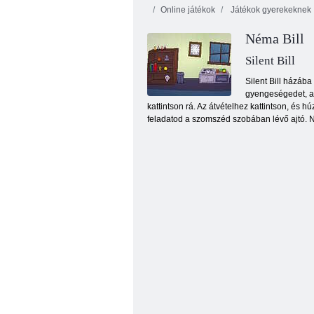
Online játékok
Játékok gyerekeknek
Néma Bill
Silent Bill
Silent Bill házáb
gyengeségedet, ak
kattintson rá. Az átvételhez kattintson, és 
Kék Villa Escape
feladatod a szomszéd szobában lévő ajtó. Ny