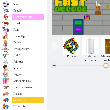
Sport
Repülő
Games for Girls
Lovak
Pony
Dress Up
Barbie
Ételkészítésre
Fodrász
Puzzle
Kilép a
Menek
szobába
szob
Színezés
Smink
Fagyott
Gyors dekódolás
Színes blokkok
Dinoszauruszok
Kaland
Játékok két
Tűz és víz