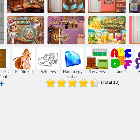
Keresse meg a
Keresse meg a
Escape Room
Romantic Birds
Fashion Display
Ri
Hotel Escape
Lio & Mirát
Lunát
Keresse meg
Fedezze fel
Beach Quest
F
Sophie kulináris
Nolan
Keressen Sunny
szakértőt
hajművészt
Play Toy-t
C
ülés a
Felöltözni
Színezés
Három egy
Tervezés
Tanulás
K
ából
sorban
(Total 10)