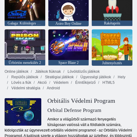
Galaga: Különleges kiadás
Rakétaprén
Astro Boy Online
Űrbörtön menekülés 2
Space Blaze 2
Juhtenyésztés
Online játékok
Játékok fiúknak
Lövöldözős játékok
Repülős játékok
Stratégiai játékok
Ügyességi játékok
Hely
Lövés a fiúk
Akció
Védelem
Érintőkijelző
HTML5
Védelmi stratégia
Android
Orbitális Védelmi Program
Orbital Defense Program
Amikor a világűrből származó fenyegetés
túlságosan valóssá vált a földlakók számára,
kidolgozták az úgynevezett orbitális védelmi programot - az Orbitális Védelmi
Programot. A tudósok szerte a világon hozzáfogtak az üzlethez, és többszintű