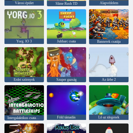
Városi épület
Alapvédelem
Slime Rush TD
Yorg. IO 3
Juhharc csata
Bannerek csatája
Erdei szörnyek
Szuper gazság
Az űrbe 2
Föld támadás
Lő az idegenek
Intergalaktikus csatahajók