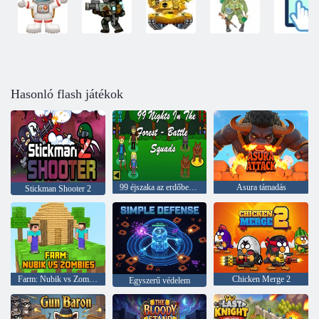
Hasonló flash játékok
99 éjszaka az erdőben – Csataosztagok
Asura támadás
Stickman Shooter 2
Farm: Nubik vs Zombies
Chicken Merge 2
Egyszerű védelem