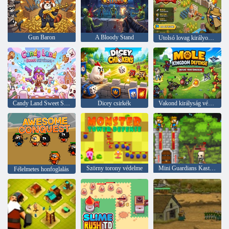
Gun Baron
A Bloody Stand
Utolsó lovag királyok trónja
Candy Land Sweet Survivors
Dicey csirkék
Vakond királyság védelme
Szörny torony védelme
Mini Guardians Kastély védelem
Félelmetes honfoglalás