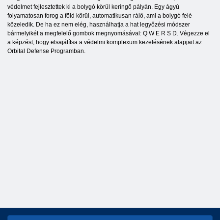
védelmet fejlesztettek ki a bolygó körül keringő pályán. Egy ágyú
folyamatosan forog a föld körül, automatikusan rálő, ami a bolygó felé
közeledik. De ha ez nem elég, használhatja a hat legyőzési módszer
bármelyikét a megfelelő gombok megnyomásával: Q W E R S D. Végezze el
a képzést, hogy elsajátítsa a védelmi komplexum kezelésének alapjait az
Orbital Defense Programban.