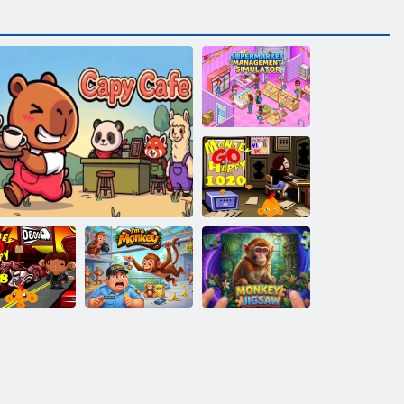
Szupermarket
Management
Simulator
Monkey Go
Happy Stage
1020
Monkey Go
appy Stage
1028
Capy Cafe
Majom vagyok
Majom kirakós