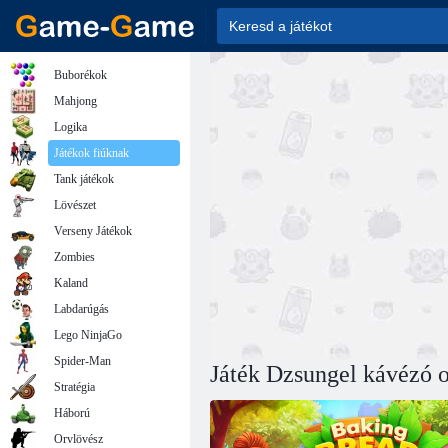
Buborékok
Mahjong
Logika
Játékok fiúknak
Tank játékok
Lövészet
Verseny Játékok
Zombies
Kaland
Labdarúgás
Lego NinjaGo
Spider-Man
Játék Dzsungel kávézó o
Stratégia
Háború
Orvlövész