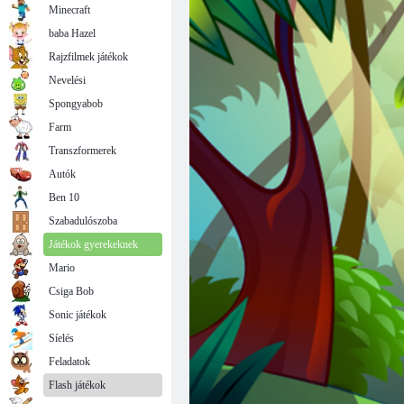
Minecraft
baba Hazel
Rajzfilmek játékok
Nevelési
Spongyabob
Farm
Transzformerek
Autók
Ben 10
Szabadulószoba
Játékok gyerekeknek
Mario
Csiga Bob
Sonic játékok
Síelés
Feladatok
Flash játékok