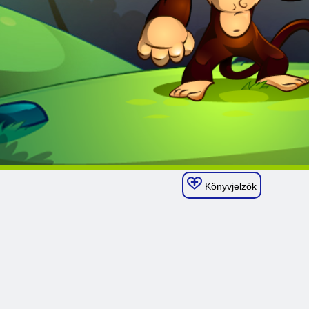
Könyvjelzők