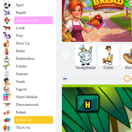
Sport
Repülő
Games for Girls
Lovak
Pony
Dress Up
Barbie
Ételkészítésre
Fodrász
Szolgáltatás
Üzleti
Káv
Színezés
Smink
Fagyott
Kenyér sütés
Színes blokkok
Dinoszauruszok
Kaland
Játékok két
Tűz és víz