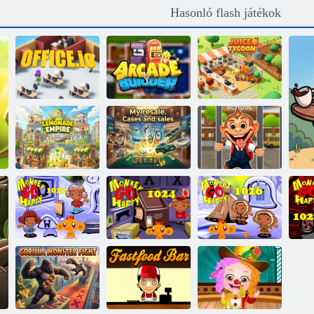
Hasonló flash játékok
JUICE
Hivatal. IO
Árkádépítő
TYCOON
Az én
viszonteladásom.
Jigsaw Puzzle:
Limonádé
Ügyek és
Majom
Birodalom
eladások
Diákiskolai tréfa
Monkey Go
Monkey Go
Monkey Go
Happy Stage
Happy Stage
Happy Stage
H
1022
1024
1026