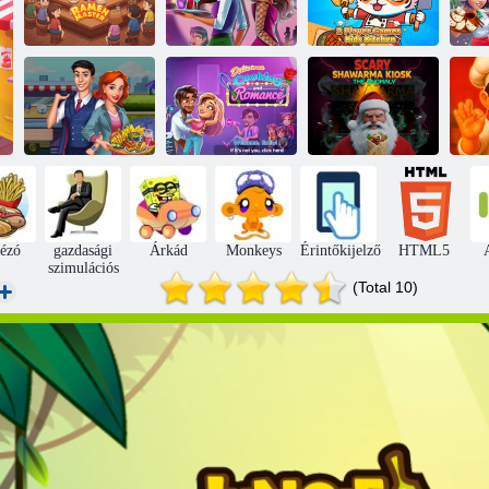
Titkos
2 játékos játékok
Ramen mester
menedzsment
Kids Kitchen
Fő
Ijesztő
Claire's Cruisin
Shawarma
Cafe Fest
Finom főzés és
kioszk: Az
Frenzy
romantika
anomália
ézó
gazdasági
Árkád
Monkeys
Érintőkijelző
HTML5
szimulációs
(Total 10)