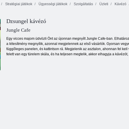
Stratégiai játékok
Ügyességi játékok
Szolgáltatás
Üzleti
Kávézó
Baba Hazel:
Gorilla Monster
Éves nap az
Fight
Bar fast food
iskolában
Dzsungel kávézó
Jungle Cafe
Egy vicces majom üdvözli Önt az újonnan megnyílt Jungle Cafe-ban. Elhatározta
a létesítmény megnyílik, azonnal megjelennek az első vásárlók. Gyorsan vegye 
függőleges panelen, és kattintson rá. Megjelenik az asztalon, ahonnan fel kell v
felett van egy türelem skála, és ha teljesen megtelik, akkor elhagyja a kávézót,