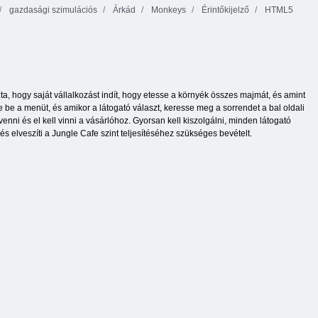
gazdasági szimulációs
Árkád
Monkeys
Érintőkijelző
HTML5
, hogy saját vállalkozást indít, hogy etesse a környék összes majmát, és amint
be a menüt, és amikor a látogató választ, keresse meg a sorrendet a bal oldali
enni és el kell vinni a vásárlóhoz. Gyorsan kell kiszolgálni, minden látogató
 és elveszíti a Jungle Cafe szint teljesítéséhez szükséges bevételt.