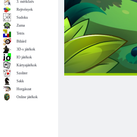
3. mérkőzés
Rejtvények
Sudoku
Zuma
Tetris
Biliárd
3D-s játékok
IO játékok
Kártyajátékok
Szoliter
Sakk
Horgászat
Online játékok