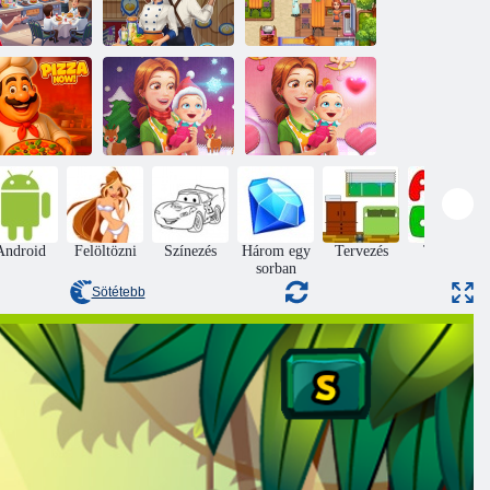
Claires Cafe Sea
Claires Cafe
zés szerelem
Adventure
ízletes konyha
Delicious Emily
New Beginning
Delicious Emily
Christmas
New Beginning
Pizza most!
Edition
Valentin Edition
Android
Felöltözni
Színezés
Három egy
Tervezés
Tanulás
sorban
Sötétebb