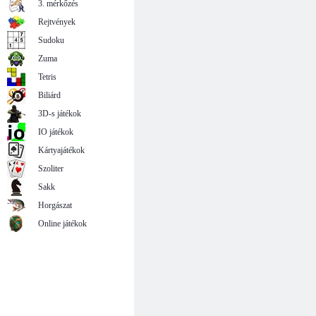
3. mérkőzés
Rejtvények
Sudoku
Zuma
Tetris
Biliárd
3D-s játékok
IO játékok
Kártyajátékok
Szoliter
Sakk
Horgászat
Online játékok