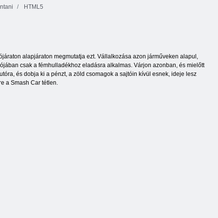
intani
HTML5
tójáraton alapjáraton megmutatja ezt. Vállalkozása azon járműveken alapul,
lójában csak a fémhulladékhoz eladásra alkalmas. Várjon azonban, és mielőtt
tóra, és dobja ki a pénzt, a zöld csomagok a sajtóin kívül esnek, ideje lesz
re a Smash Car tétlen.