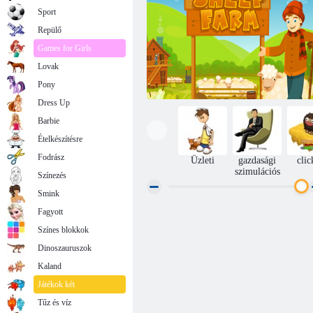
Sport
Repülő
Games for Girls
Lovak
Pony
Dress Up
Barbie
Ételkészítésre
Fodrász
Üzleti
gazdasági
clic
szimulációs
Színezés
Smink
Fagyott
Juhtenyésztés
Színes blokkok
Dinoszauruszok
Kaland
Játékok két
Tűz és víz