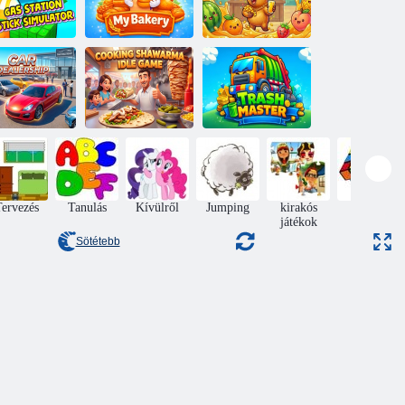
nzinkút Stick
szimulátor
Az én pékségem
Capi bár
Főzés
Shawarma Idle
tókereskedés
játék
Trash Master
ervezés
Tanulás
Kívülről
Jumping
kirakós
Puzzle
játékok
Sötétebb