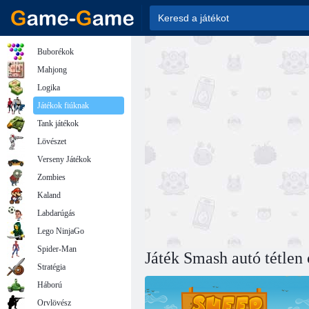
Buborékok
Mahjong
Logika
Játékok fiúknak
Tank játékok
Lövészet
Verseny Játékok
Zombies
Kaland
Labdarúgás
Lego NinjaGo
Spider-Man
Játék Smash autó tétlen 
Stratégia
Háború
Orvlövész