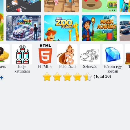
Repülőtéri
Tornaterem
Be
zümmögés
mánia
Kakas kattintó 2
Idle Magic
Autómosó
Academy
szimulátor
Idle Zoo Tycoon
Tycoon
Au
kers
Ideje
HTML5
Felöltözni
Színezés
Három egy
T
kattintani
sorban
(Total 10)