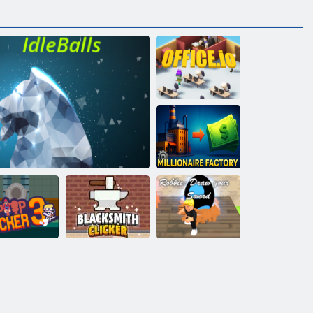
Hivatal. IO
Milliomos gyár
Robbie: Rajzolja
as kattintó 3
Tétlen labdák
Kovács Clicker
meg a kardját