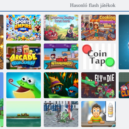
Hasonló flash játékok
Tiny Sports
Gombavadászat:
Empire Idle
Erdőkeresés
Főzési pillanatok
Árkádépítő
Idle étterem
Érme csap
Repülj vagy halj
Elkapja a békát
Orkio
meg
Kak