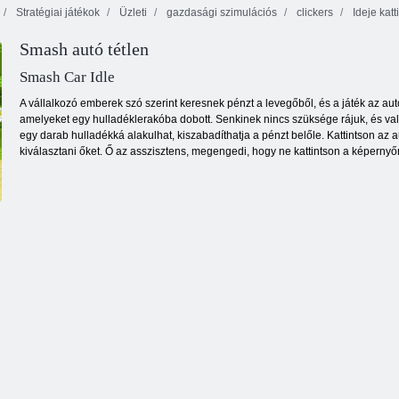
Stratégiai játékok
Üzleti
gazdasági szimulációs
clickers
Ideje katt
Smash autó tétlen
Birodalom sziget
Feudalizmus 3
Krémes Ice
Smash Car Idle
A vállalkozó emberek szó szerint keresnek pénzt a levegőből, és a játék az au
amelyeket egy hulladéklerakóba dobott. Senkinek nincs szüksége rájuk, és va
egy darab hulladékká alakulhat, kiszabadíthatja a pénzt belőle. Kattintson az au
kiválasztani őket. Ő az asszisztens, megengedi, hogy ne kattintson a képernyő