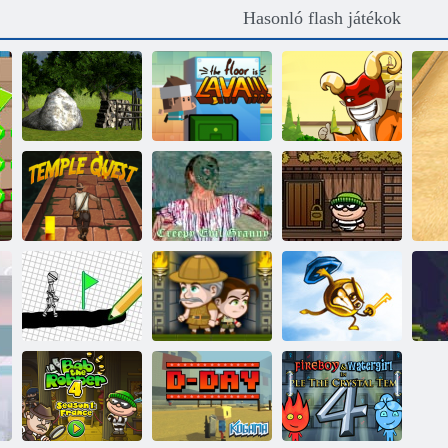
Hasonló flash játékok
Forest Village
A szamurájok
Getaway 2. rész
A padló Lava
legendái
Templomi
Hátborzongató
küldetés
gonosz nagyi
Bob a rabló 1
Felhívni játszani
Inka kaland
Kulcs és pajzs
Ni