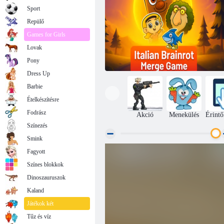
Sport
Repülő
Games for Girls
Lovak
Pony
Dress Up
Barbie
Ételkészítésre
Fodrász
Akció
Menekülés
Érintő
Színezés
Smink
Fagyott
Olasz Brainrot egyesítési játék
Színes blokkok
Dinoszauruszok
Kaland
Játékok két
Tűz és víz