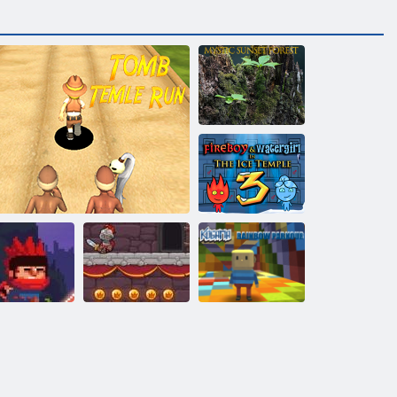
Misztikus
naplemente erdő
Tűz és Víz 3
Kogama
Rainbow
nja Ranmaru
Sír templomfutás
Bátor lovag
Parkour