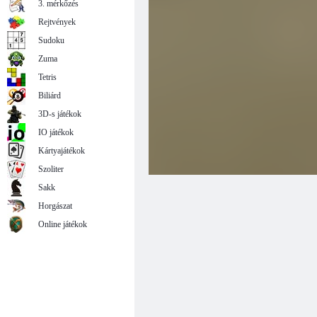
3. mérkőzés
Rejtvények
Sudoku
Zuma
Tetris
Biliárd
3D-s játékok
IO játékok
Kártyajátékok
Szoliter
Sakk
Horgászat
Online játékok