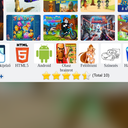
Eagle Shooter
Olasz Brainrot
úr Tung Shoot
67 
Brainrot
epikus kvíz
Zombie
Kerékpározzon a
Lopd el a
Ug
Fish Drop
Brainrotsért
Brainrot 3D-t
kijelző
HTML5
Android
Olasz
Felöltözni
Színezés
H
brainrot
(Total 10)