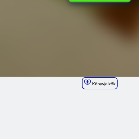
Könyvjelzők