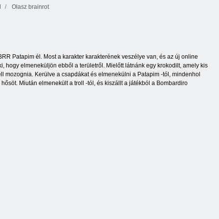
d
Olasz brainrot
 BRR Patapim él. Most a karakter karakterének veszélye van, és az új online
 hogy elmeneküljön ebből a területről. Mielőtt látnánk egy krokodilt, amely kis
 kell mozognia. Kerülve a csapdákat és elmenekülni a Patapim -tól, mindenhol
hősöt. Miután elmenekült a troll -tól, és kiszállt a játékból a Bombardiro