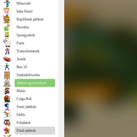
Minecraft
baba Hazel
Rajzfilmek játékok
Nevelési
Spongyabob
Farm
Transzformerek
Autók
Ben 10
Szabadulószoba
Játékok gyerekeknek
Mario
Csiga Bob
Sonic játékok
Síelés
Feladatok
Flash játékok