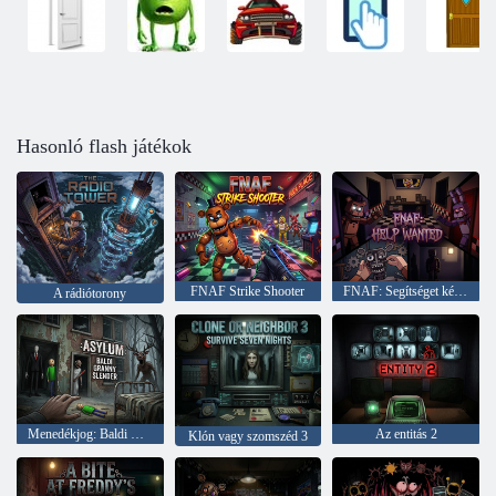
Hasonló flash játékok
FNAF Strike Shooter
FNAF: Segítséget kérünk
A rádiótorony
Menedékjog: Baldi Granny Slender
Az entitás 2
Klón vagy szomszéd 3