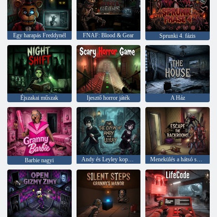
Egy harapás Freddynél
FNAF: Blood & Gear
Sprunki 4. fázis
Éjszakai műszak
Ijesztő horror játék
A Ház
Andy és Leyley koporsója
Menekülés a hátsó szobákból
Barbie nagyi