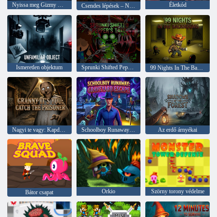
Nyissa meg Gizmy Zimyt
Életkód
Csendes lépések – Nagyi kastélya
Ismeretlen objektum
Sprunki Shifted Pepper’s Take
99 Nights In The Backrooms
Nagyi te vagy: Kapd el a foglyot
Schoolboy Runaway: Graveyard Escape
Az erdő árnyékai
Orkio
Szörny torony védelme
Bátor csapat