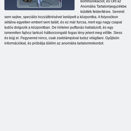
kommunikációt, és Önt az
Anomália Tartalomjegyzékbe
küldték felderítésre. Semmit
sem sejtve, speciális hozzáférésével belépett a központba. A folyosókon
sétálva egyetlen embert sem talált, és ez már furcsa, mert egy nagy csapat
tudós dolgozik a központban. De hirtelen puffanás hallatszott, és egy
ismeretlen fajhoz tartozó hátborzongató fogas lény jelent meg előtte. Siess
és bújj el. Fegyvered nincs, csak zseblámpával tudsz világítani. Gyűjtsön
információkat, és próbálja túlélni az anomália tartalomrekordot.