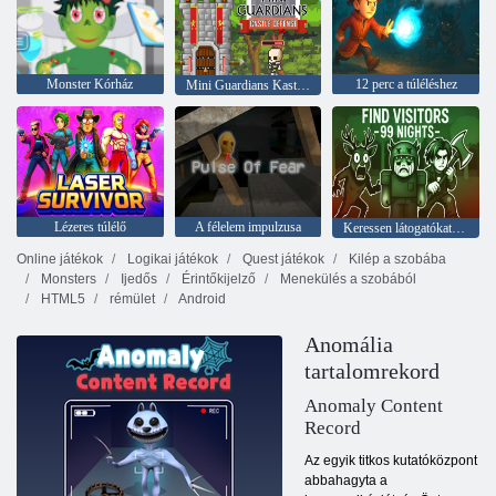
Monster Kórház
12 perc a túléléshez
Mini Guardians Kastély védelem
Lézeres túlélő
A félelem impulzusa
Keressen látogatókat 99 éjszaka
Online játékok
Logikai játékok
Quest játékok
Kilép a szobába
Monsters
Ijedős
Érintőkijelző
Menekülés a szobából
HTML5
rémület
Android
Anomália
tartalomrekord
Anomaly Content
Record
Az egyik titkos kutatóközpont
abbahagyta a