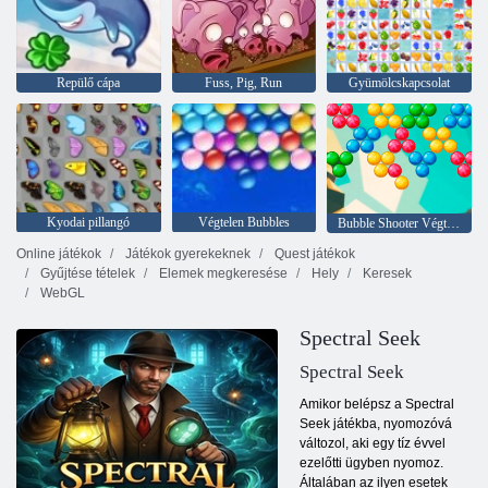
Repülő cápa
Fuss, Pig, Run
Gyümölcskapcsolat
Kyodai pillangó
Végtelen Bubbles
Bubble Shooter Végtelen
Online játékok
Játékok gyerekeknek
Quest játékok
Gyűjtése tételek
Elemek megkeresése
Hely
Keresek
WebGL
Spectral Seek
Spectral Seek
Amikor belépsz a Spectral
Seek játékba, nyomozóvá
változol, aki egy tíz évvel
ezelőtti ügyben nyomoz.
Általában az ilyen esetek