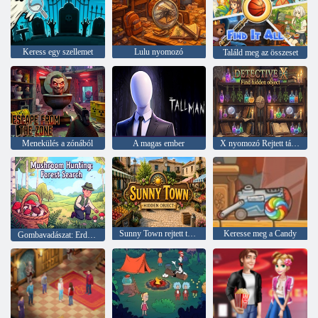
Keress egy szellemet
Lulu nyomozó
Találd meg az összeset
Menekülés a zónából
A magas ember
X nyomozó Rejtett tárgy keresése
Sunny Town rejtett tárgy
Keresse meg a Candy
Gombavadászat: Erdőkeresés