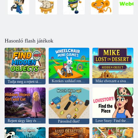
Hasonló flash játékok
Kerekes székkel rendelkező mini játékok
Mike elveszett a sivatagban rejtett tárgy
Tudja meg a rejtett tárgyat
Rejtett tárgy lány és macska
Love Story: Find the Piece
Párosítsd őket!