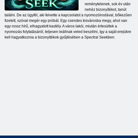
reménytelenek, sok év után
nehéz bizonyítékot, tanút
találni. De az ügyfél, aki felvette a kapcsolatot a nyomozóirodával, bőkezűen
fizetett, szóval megér egy próbát. Egy csendes kisvárosba megy, ahol van
egy rossz hírű, elhagyatott kastély. A város lakói, miután értesültek a
nyomozás folytatásáról, teljesen leállnak veled beszélni, így a saját erejükre
kell hagyatkoznia a bizonyítékok gyűjtésében a Spectral Seekben.