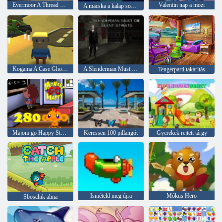
Evermoor A Thread of Fate
Valentin nap a mozi
A macska a kalap sokat tud róla! Camp ideje
Kogama A Case Ghost ház
A Slenderman Must Die: Silent Streets
Tengerparti takarítás
Majom go Happy Stage 280
Keressen 100 pillangót
Gyerekek rejtett tárgy
Ismételd meg újra
Mókus Hero
Sboschik alma