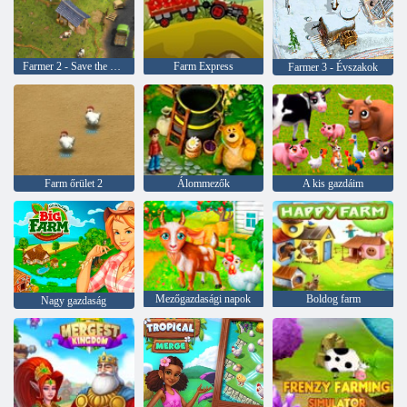
Farmer 2 - Save the Village
Farm Express
Farmer 3 - Évszakok
Farm őrület 2
Álommezők
A kis gazdáim
Mezőgazdasági napok
Boldog farm
Nagy gazdaság