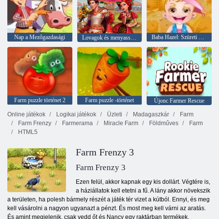
Nap a Mezőgazdasági
Baba Hazel: Szüreti Fesztivál
Lovagok és menyasszonyok
Farm puzzle történet 2
Farm puzzle -történet
Újonc Farmer Rescue
Online játékok
Logikai játékok
Üzleti
Madagaszkár
Farm
Farm Frenzy
Farmerama
Miracle Farm
Földműves
Farm
HTML5
Farm Frenzy 3
Farm Frenzy 3
Ezen felül, akkor kapnak egy kis dollárt. Végtére is,
a háziállatok kell etetni a fű. A lány akkor növekszik
a területen, ha polesh bármely részét a játék tér vizet a kútból. Ennyi, és meg
kell vásárolni a nagyon ugyanazt a pénzt. És most meg kell várni az aratás.
És amint megjelenik, csak vedd őt és Nancy egy raktárban termékek.