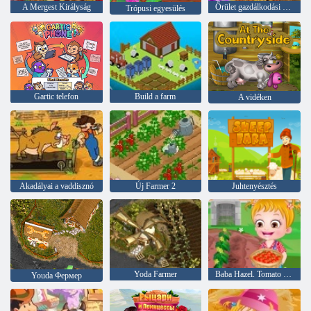
A Mergest Királyság
Őrület gazdálkodási szimulátor
Trópusi egyesülés
Gartic telefon
Build a farm
A vidéken
Akadályai a vaddisznó
Új Farmer 2
Juhtenyésztés
Yoda Farmer
Baba Hazel. Tomato gazdálkodás
Youda Фермер