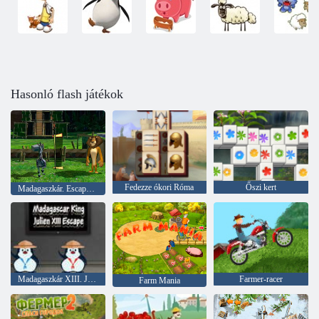
Hasonló flash játékok
Fedezze ókori Róma
Őszi kert
Madagaszkár. Escape from Africa 2
Madagaszkár XIII. Julien király menekülés
Farmer-racer
Farm Mania