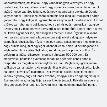
laboratóriumban, azt találták, hogy vannak nagyon veszélyes, és hogy
nyalánkságokat sajt, akkor is kell nagy ugrás, és mozoghat a platformon. A
játék Cheese Lab Segítség az egér, hogy megpróbálja egy darab Gouda
vagy cheddar. Ennek kezelésére szeretője sajt, meg kell mozgatni a sárga
golyót. Hol, hogy küldje el ugyanabba az irányba, és fut a éhes barát. A fő cél
a játék, sajt labor nem botlik meg, hogy a mi kis egér nem esik a magasból.
Azt hiszem. Ez mind nagyon egyszerű, akkor megpróbál eleget tenni a kutya-
őr. Itt van egy nehéz idő, mert meg kell menteni a hős. Úgy tűnik, a kliens
nem az első alkalommal a laboratóriumi sajt, mivel a dolgozók helyezték
csapdákat. Egyikük úgy néz ki, mint egy darab sajtot, de ha a megközelítés,
hogy érintse meg, mint egy egér, azonnal leesik halott. Minél magasabb a
folytatásban hős a játék Sajt labor, annál nagyobb a pohár a pulton. És
befejezni a játékot sikeresen, meg kell tárcsázni 500 000 pont. Ez
megköveteli példátlan gyorsaság tartani az egér nem esnek abba a
csapdába, és megetetni finom sajtokat az úton. Végtére is, ugrani, amire
szüksége van a hatalom. Ha megjelenik a felső kutya - a robot, akkor jobb,
ha ugrik a következő platformra. De figyeljétek a színe a platform, mert
vannak olyanok, hogy eltűnnek azonnal, az egyik csak az egér ugrik rájuk.
Szerencséd lesz, ha úgy látja, az egyik lépés jetpack. Felvette az egeret a
fény sebességével repül fel, és vedd fel a hihetetlen mennyiségű pontot.