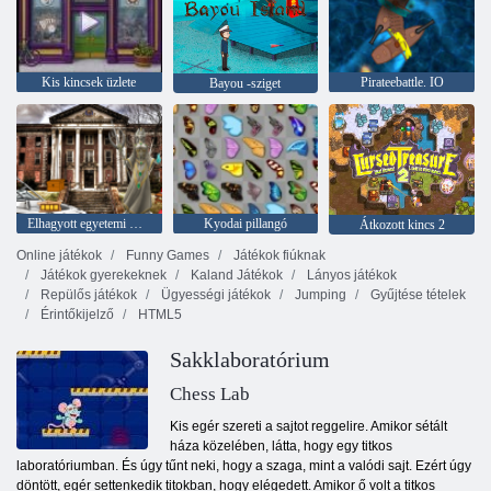
Kis kincsek üzlete
Pirateebattle. IO
Bayou -sziget
Elhagyott egyetemi HTML5 Escape
Kyodai pillangó
Átkozott kincs 2
Online játékok
Funny Games
Játékok fiúknak
Játékok gyerekeknek
Kaland Játékok
Lányos játékok
Repülős játékok
Ügyességi játékok
Jumping
Gyűjtése tételek
Érintőkijelző
HTML5
Sakklaboratórium
Chess Lab
Kis egér szereti a sajtot reggelire. Amikor sétált
háza közelében, látta, hogy egy titkos
laboratóriumban. És úgy tűnt neki, hogy a szaga, mint a valódi sajt. Ezért úgy
döntött, egér settenkedik titokban, hogy elégedett. Amikor ő volt a titkos