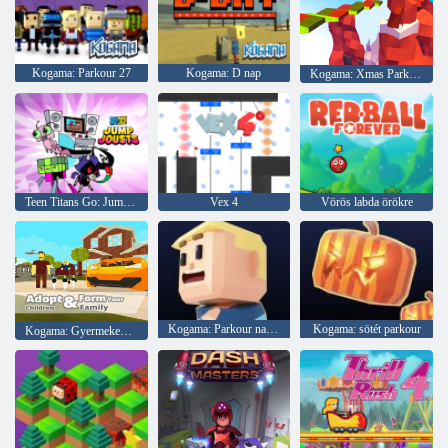
Kogama: Parkour 27
Kogama: D nap
Kogama: Xmas Parkour
Teen Titans Go: Jump Jousts
Vex 4
Vörös labda örökre
Kogama: Parkour nagyi
Kogama: sötét parkour
Kogama: Gyermekek elfogadása és családjának kialakítása