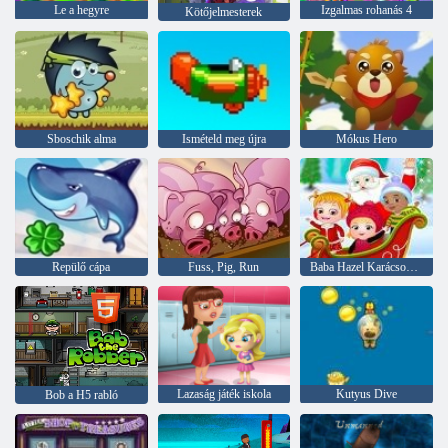
Le a hegyre
Izgalmas rohanás 4
Kötőjelmesterek
Sboschik alma
Ismételd meg újra
Mókus Hero
Repülő cápa
Fuss, Pig, Run
Baba Hazel Karácsonyi meglepetés
Lazaság játék iskola
Kutyus Dive
Bob a H5 rabló