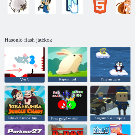
Hasonló flash játékok
Kapzsi nyúl
Pingvin ugrás
Vex 3
Kiba és Kumba: Jungle káosz
Kogama Ski Jumping!
Piros golyó vs zöld király