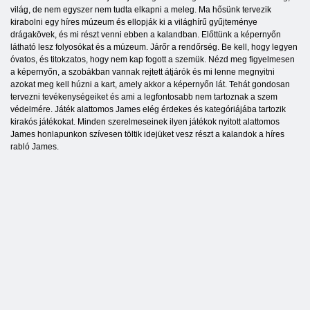
világ, de nem egyszer nem tudta elkapni a meleg. Ma hősünk tervezik
kirabolni egy híres múzeum és ellopják ki a világhírű gyűjteménye
drágakövek, és mi részt venni ebben a kalandban. Előttünk a képernyőn
látható lesz folyosókat és a múzeum. Járőr a rendőrség. Be kell, hogy legyen
óvatos, és titokzatos, hogy nem kap fogott a szemük. Nézd meg figyelmesen
a képernyőn, a szobákban vannak rejtett átjárók és mi lenne megnyitni
azokat meg kell húzni a kart, amely akkor a képernyőn lát. Tehát gondosan
tervezni tevékenységeiket és ami a legfontosabb nem tartoznak a szem
védelmére. Játék alattomos James elég érdekes és kategóriájába tartozik
kirakós játékokat. Minden szerelmeseinek ilyen játékok nyitott alattomos
James honlapunkon szívesen töltik idejüket vesz részt a kalandok a híres
rabló James.