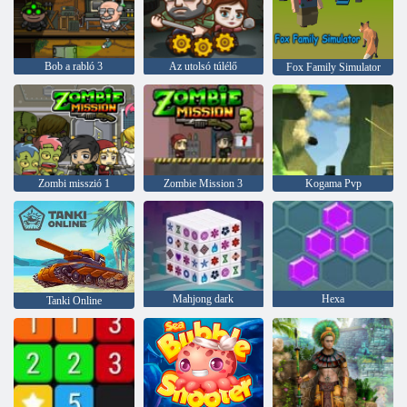
Bob a rabló 3
Az utolsó túlélő
Fox Family Simulator
Zombi misszió 1
Zombie Mission 3
Kogama Pvp
Mahjong dark
Hexa
Tanki Online