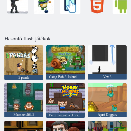
Hasonló flash játékok
Csiga Bob 8: Island Story
Vex 3
3 panda
Pénzszerelők 2
Apró Diggers
Pénz mozgatók 3 őrszolgálat