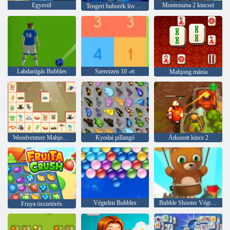
Egyesül
Montezuma 2 kincsei
Tengeri buborék lövöldözős
Labdarúgás Bubbles
Szerezzen 10 -et
Mahjong mánia
Woodventure Mahjong Connect
Kyodai pillangó
Átkozott kincs 2
Végtelen Bubbles
Bubble Shooter Végtelen
Fruya összetörés