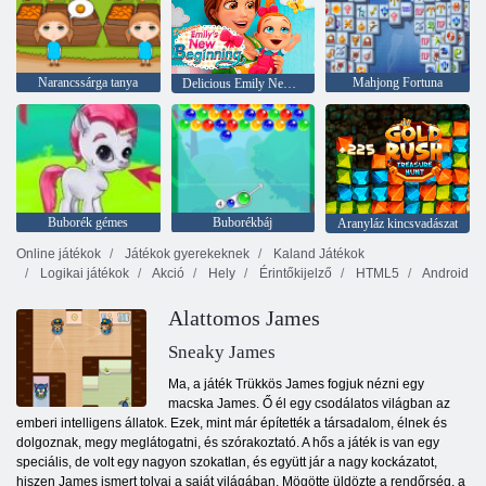
Narancssárga tanya
Mahjong Fortuna
Delicious Emily New Beginning
Buborék gémes
Buborékbáj
Aranyláz kincsvadászat
Online játékok
Játékok gyerekeknek
Kaland Játékok
Logikai játékok
Akció
Hely
Érintőkijelző
HTML5
Android
Alattomos James
Sneaky James
Ma, a játék Trükkös James fogjuk nézni egy
macska James. Ő él egy csodálatos világban az
emberi intelligens állatok. Ezek, mint már építették a társadalom, élnek és
dolgoznak, megy meglátogatni, és szórakoztató. A hős a játék is van egy
speciális, de volt egy nagyon szokatlan, és együtt jár a nagy kockázatot,
hiszen James ismert tolvaj a saját világában. Mögötte üldözte a rendőrség, a