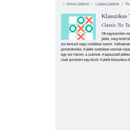
Online játékok
Logikai játékok
Pu
Klasszikus 
Classic Tic T
Ott egyszerűen ne
játék, meg lehet t
sor kereszt vagy nullákkal nyerni. Válhatnak
Mystic Mahjong kalandok
gondolkodás. A játék szabályai vannak olyan
egy sor három, a számok. A tapasztalt játék
csak gondolni egy kicsit. A játék klasszikus t