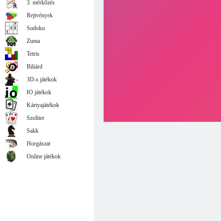
3. mérkőzés
Rejtvények
Sudoku
Zuma
Tetris
Biliárd
3D-s játékok
IO játékok
Kártyajátékok
Szoliter
Sakk
Horgászat
Online játékok