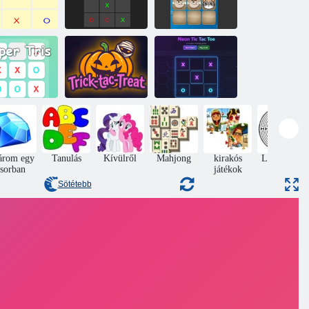
Tic tac toe
ic tac lábujj
Tec tak toe pro
macska
Neon Tic-Tac-
Szuper tris
Trick-Tac-Treat
Toe
árom egy
Tanulás
Kívülről
Mahjong
kirakós
Labirintus
sorban
játékok
Sötétebb