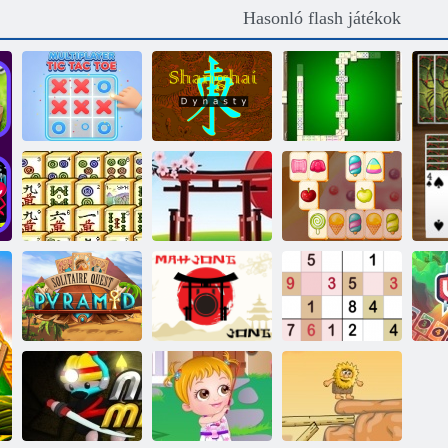
Hasonló flash játékok
Többjátékos Tic
Shanghai-
Tac Toe
dinasztia
Dominolatino
Mah jong
kapcsolódni
Ázsiai rejtélyek
Cukor Mahjong
Solitaire Quest
Sudoku
piramis
Mahjong jong
klasszikus