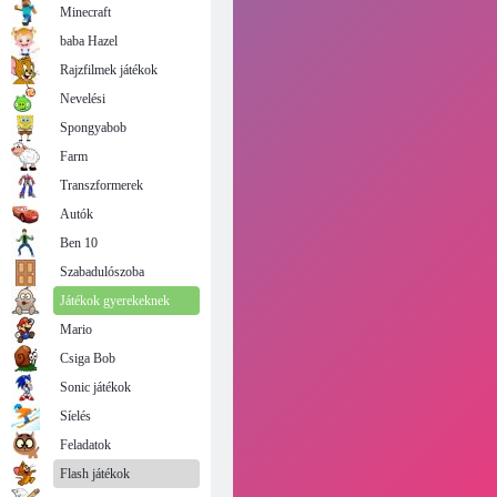
Minecraft
baba Hazel
Rajzfilmek játékok
Nevelési
Spongyabob
Farm
Transzformerek
Autók
Ben 10
Szabadulószoba
Játékok gyerekeknek
Mario
Csiga Bob
Sonic játékok
Síelés
Feladatok
Flash játékok