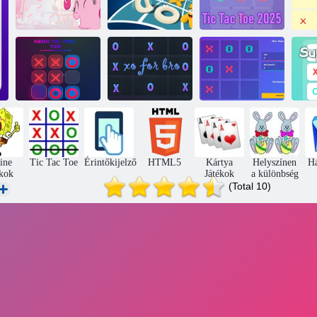
Rózsaszín tac
lábujj
Tic tac toe io
Tic tac toe 2025
T
Neon tic tac
lábujj
Xo tesóhoz
Tic-tac-rács
ine
Tic Tac Toe
Érintőkijelző
HTML5
Kártya
Helyszínen
H
ékok
Játékok
a különbség
(Total 10)