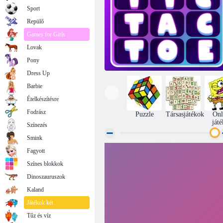
Sport
Repülő
Games for Girls
Lovak
Pony
Dress Up
Barbie
Ételkészítésre
Fodrász
Puzzle
Társasjátékok
Onl
ját
Színezés
Smink
Fagyott
Tic tac lábujj
Színes blokkok
Dinoszauruszok
Kaland
Játékok két
Tűz és víz