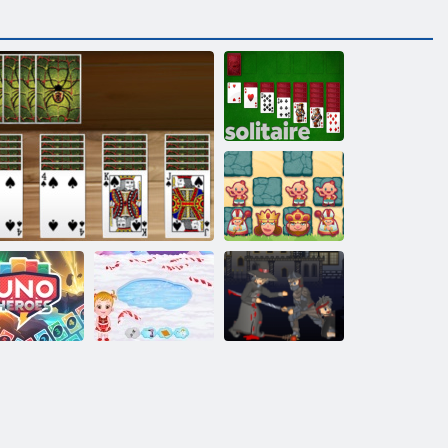
Szoliter
Junior sakk
Mézeskalács ház
Uno Hősök
Pókszáltó
baba Hazel
Feudalizmus 3