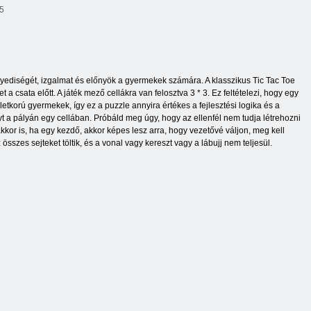
5
egyediségét, izgalmat és előnyök a gyermekek számára. A klasszikus Tic Tac Toe
 a csata előtt. A játék mező cellákra van felosztva 3 * 3. Ez feltételezi, hogy egy
letkorú gyermekek, így ez a puzzle annyira értékes a fejlesztési logika és a
t a pályán egy cellában. Próbáld meg úgy, hogy az ellenfél nem tudja létrehozni
kkor is, ha egy kezdő, akkor képes lesz arra, hogy vezetővé váljon, meg kell
z összes sejteket töltik, és a vonal vagy kereszt vagy a lábujj nem teljesül.