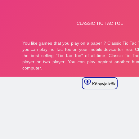
Könyvjelzők