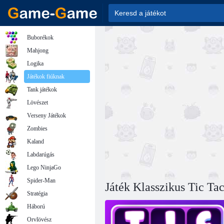
Buborékok
Mahjong
Logika
Játékok fiúknak
Tank játékok
Lövészet
Verseny Játékok
Zombies
Kaland
Labdarúgás
Lego NinjaGo
Spider-Man
Játék Klasszikus Tic Ta
Stratégia
Háború
Orvlövész