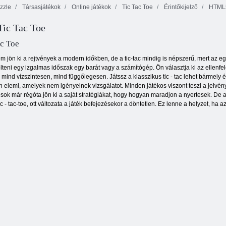
zzle
Társasjátékok
Online játékok
Tic Tac Toe
Érintőkijelző
HTML
Tic Tac Toe
Baba Hazel
Ninja Miner 2
Backyard párt
Adam és Eve 2
ac Toe
m jön ki a rejtvények a modern időkben, de a tic-tac mindig is népszerű, mert az 
ölteni egy izgalmas időszak egy barát vagy a számítógép. Ön választja ki az ellenfelet
 mind vízszintesen, mind függőlegesen. Játssz a klasszikus tic - tac lehet bármely é
 elemi, amelyek nem igényelnek vizsgálatot. Minden játékos viszont teszi a jelvény
osok már régóta jön ki a saját stratégiákat, hogy hogyan maradjon a nyertesek. De a
ic - tac-toe, ott változata a játék befejezésekor a döntetlen. Ez lenne a helyzet, ha a