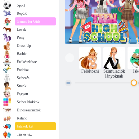
Sport
Repülő
Games for Girls
Lovak
Pony
Dress Up
Barbie
Ételkészítésre
Fodrász
Felöltözni
Szimulációk
Isk
lányoknak
Színezés
Smink
Fagyott
Tini középiskola
Színes blokkok
Dinoszauruszok
Kaland
Játékok két
Tűz és víz