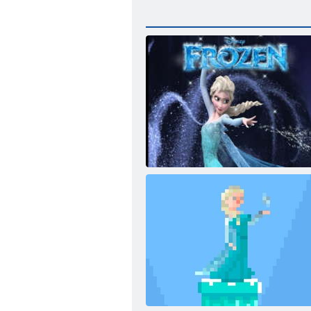
Játssz Elsa Sweet Matching játékot