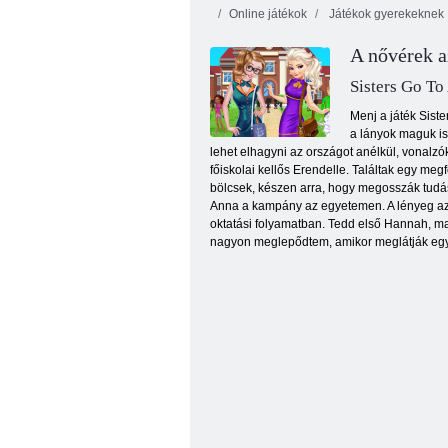
Online játékok
Játékok gyerekeknek
A nővérek a
Sisters Go To
Menj a játék Sist
a lányok maguk is
lehet elhagyni az országot anélkül, vonalzó
Fagyasztott ugrás
főiskolai kellős Erendelle. Találtak egy meg
bölcsek, készen arra, hogy megosszák tudás
Anna a kampány az egyetemen. A lényeg az, 
oktatási folyamatban. Tedd első Hannah, majd
nagyon meglepődtem, amikor meglátják egymá