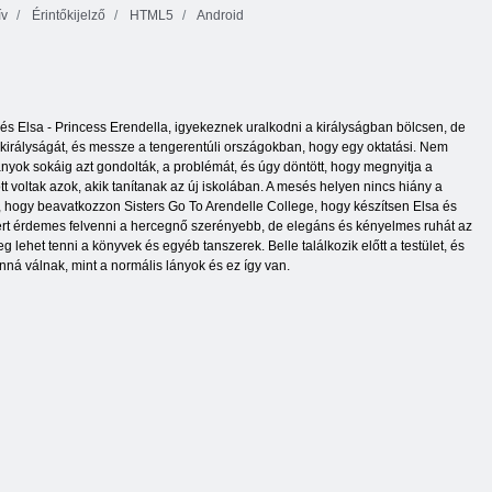
ív
Érintőkijelző
HTML5
Android
 és Elsa - Princess Erendella, igyekeznek uralkodni a királyságban bölcsen, de
v királyságát, és messze a tengerentúli országokban, hogy egy oktatási. Nem
ányok sokáig azt gondolták, a problémát, és úgy döntött, hogy megnyitja a
tt voltak azok, akik tanítanak az új iskolában. A mesés helyen nincs hiány a
, hogy beavatkozzon Sisters Go To Arendelle College, hogy készítsen Elsa és
zért érdemes felvenni a hercegnő szerényebb, de elegáns és kényelmes ruhát az
lehet tenni a könyvek és egyéb tanszerek. Belle találkozik előtt a testület, és
ná válnak, mint a normális lányok és ez így van.