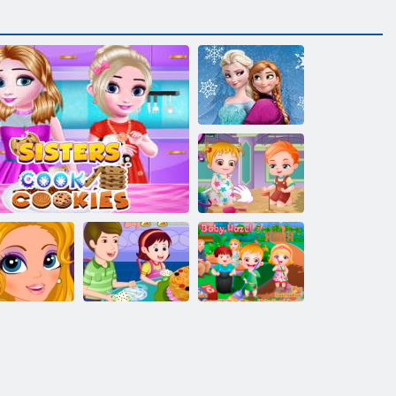
Elsa és Anna
gazember stílus
Baba Hazel
Aranyhal
ossz fogak
Sütés almás
Baba Hazel Föld
átalakítása
A nővérek sütiket főznek
sütemény
Napja