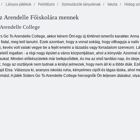
Lányos játékok
Felöltözni
Szimulációk lányoknak
Iskola
Hideg sz
Baba Hazel
z Arendelle Főiskolára mennek
Baba Hazel
Science Fair
Granny House
Play
Shopaholic Rio
 Arendelle College
ers Go To Arendelle College, akkor kérem Önt egy új történet ismerős karakter. Anna
 fiatal, meg kell tanulni. Ezek azonban, hogy a vonat sokáig, hogy otthagyja a natí
k, kevés volt valaki vegye be a fejét emelni a lázadás vagy forradalom szervezni. L
felelő ingatlan - a régi nagy épület a város központjában, ahol a könyvtár. Azonnal o
ukat. Minden előkészületek már befejeződtek, és ma az első tanítási nap, és ideje
hogy az osztályok nem tudnak a királyi jelmezek, hogy nem áll ki a többi diák. E
 Elsa. Válassza ki, aranyos iskolás ruha, kényelmes cipőt és tágas táska, ahol meg 
st. A játék Sisters Go To Arendelle College hercegnők Ön teljesen átalakul, olyan