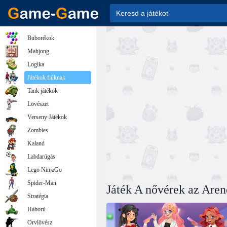
Buborékok
Mahjong
Logika
Játékok fiúknak
Tank játékok
Lövészet
Verseny Játékok
Zombies
Kaland
Labdarúgás
Lego NinjaGo
Spider-Man
Játék A nővérek az Aren
Stratégia
Háború
Orvlövész