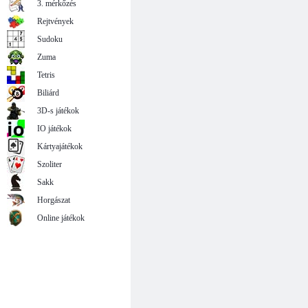
3. mérkőzés
Rejtvények
Sudoku
Zuma
Tetris
Biliárd
3D-s játékok
IO játékok
Kártyajátékok
Szoliter
Sakk
Horgászat
Online játékok