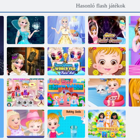
Hasonló flash játékok
Fagyasztott Elsa
Fagyasztott
Balett-táncos
öltöztetős
hercegnő 2
nővérek
Hercegnő
Hókirálynő
halloween
világkupa arc art
jelmezek
art
Baba Fun Time
Baba Hazel
Baba Hazel
Baba Hazel
R
Flower Girl
Learn Járművek
Summer Fun