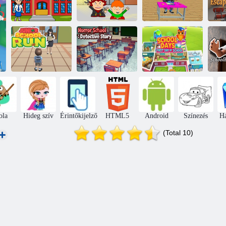
Pico iskolája: A
Mentse meg a
szerelem
Menekülés az
kislányt az
mindent
iskolából: pokoli
M
iskolából
meghódít
tanár!
Horror iskola:
Junior iskolai
nyomozó
Iskolai napok az
futás
történet
iskola első napja
ola
Hideg szív
Érintőkijelző
HTML5
Android
Színezés
H
(Total 10)