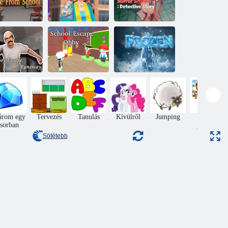
enekülés az
Érettségi smink
Horror iskolai
iskolából
trendek
detektív történet
Schoolboy
Az iskola
Játssz Frozen
Escape:
menekülése
Sweet Matching
Runaway
omby
játékot
árom egy
Tervezés
Tanulás
Kívülről
Jumping
kirakós
sorban
játékok
Sötétebb