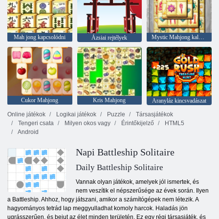
Mah jong kapcsolódni
Mystic Mahjong kalandok
Ázsiai rejtélyek
Cukor Mahjong
Kris Mahjong
Aranyláz kincsvadászat
Online játékok
Logikai játékok
Puzzle
Társasjátékok
Tengeri csata
Milyen okos vagy
Érintőkijelző
HTML5
Android
Napi Battleship Solitaire
Daily Battleship Solitaire
Vannak olyan játékok, amelyek jól ismertek, és
nem veszítik el népszerűsége az évek során. Ilyen
a Battleship. Ahhoz, hogy játszani, amikor a számítógépek nem létezik. A
hagyományos tetrád lap meggyulladhat komoly harcok. Haladás jön
ugrásszerűen, és bejut az élet minden területén. Ez egy régi társasjáték, és