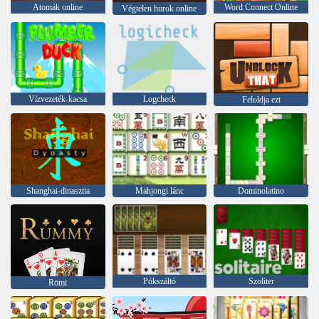
Atomák online
Word Connect Online
Végtelen hurok online
Vízvezeték-kacsa
Logcheck
Feloldja ezt
Shanghai-dinasztia
Mahjongi lánc
Dominolatino
Pókszáltó
Szoliter
Römi