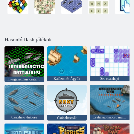
Hasonló flash játékok
Kalózok és Ágyúk
Sea csatahajó
Intergalaktikus csatahajók
Csatahajó -háború
Csatahajó háború multiplayer
Csónakcsaták