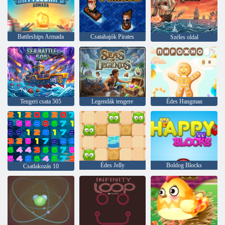
Battleships Armada
Csatahajók Pirates
Széles oldal
Tengeri csata 505
Legendák tengere
Édes Hangman
Édes Jelly
Boldog Blocks
Csatlakozás 10