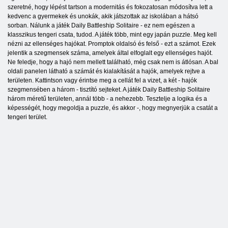
szeretné, hogy lépést tartson a modernitás és fokozatosan módosítva lett a
kedvenc a gyermekek és unokák, akik játszottak az iskolában a hátsó
sorban. Nálunk a játék Daily Battleship Solitaire - ez nem egészen a
klasszikus tengeri csata, tudod. A játék több, mint egy japán puzzle. Meg kell
nézni az ellenséges hajókat. Promptok oldalsó és felső - ezt a számot. Ezek
jelentik a szegmensek száma, amelyek által elfoglalt egy ellenséges hajót.
Ne feledje, hogy a hajó nem mellett található, még csak nem is átlósan. A bal
oldali panelen látható a számát és kialakítását a hajók, amelyek rejtve a
területen. Kattintson vagy érintse meg a cellát fel a vizet, a két - hajók
szegmensében a három - tisztító sejteket. A játék Daily Battleship Solitaire
három méretű területen, annál több - a nehezebb. Tesztelje a logika és a
képességét, hogy megoldja a puzzle, és akkor -, hogy megnyerjük a csatát a
tengeri terület.