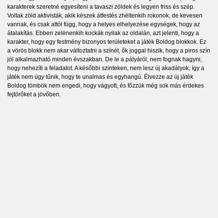
karakterek szeretné egyesíteni a tavaszi zöldek és legyen friss és szép.
Voltak zöld aktivisták, akik készek átfestés zhёltenkih rokonok, de kevesen
vannak, és csak attól függ, hogy a helyes elhelyezése egységek, hogy az
átalakítás. Ebben zelёnenkih kockák nyilak az oldalán, azt jelenti, hogy a
karakter, hogy egy festmény bizonyos területeket a játék Boldog blokkok. Ez
a vörös blokk nem akar változtatni a színét, ők joggal hiszik, hogy a piros szín
jól alkalmazható minden évszakban. De le a pályáról, nem fognak hagyni,
hogy nehezíti a feladatot. A későbbi szinteken, nem lesz új akadályok, így a
játék nem úgy tűnik, hogy te unalmas és egyhangú. Élvezze az új játék
Boldog tömbök nem engedi, hogy vágyott, és főzzük még sok más érdekes
fejtörőket a jövőben.