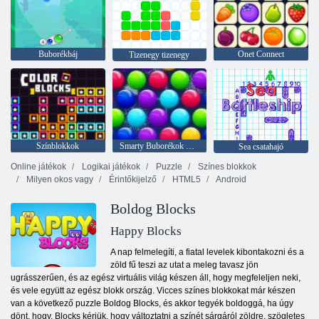
Buborékbáj
Onet Connect
Tizenegy tizenegy
Színblokkok
Smarty Buborékok Xmas Edition
Sea csatahajó
Online játékok
Logikai játékok
Puzzle
Színes blokkok
Milyen okos vagy
Érintőkijelző
HTML5
Android
Boldog Blocks
Happy Blocks
A nap felmelegíti, a fiatal levelek kibontakozni és a
zöld fű teszi az utat a meleg tavasz jön
ugrásszerűen, és az egész virtuális világ készen áll, hogy megfeleljen neki,
és vele együtt az egész blokk ország. Vicces színes blokkokat már készen
van a következő puzzle Boldog Blocks, és akkor tegyék boldoggá, ha úgy
dönt, hogy. Blocks kérjük, hogy változtatni a színét sárgáról zöldre, szögletes