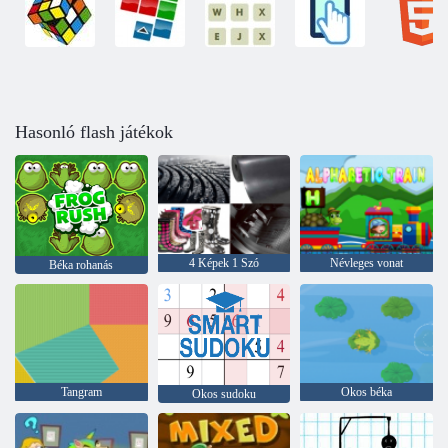
Hasonló flash játékok
4 Képek 1 Szó
Névleges vonat
Béka rohanás
Tangram
Okos béka
Okos sudoku