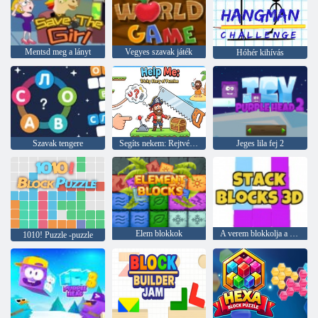
Mentsd meg a lányt
Vegyes szavak játék
Hóhér kihívás
Szavak tengere
Segíts nekem: Rejtvények trükkös története
Jeges lila fej 2
Elem blokkok
A verem blokkolja a 3D -t
1010! Puzzle -puzzle