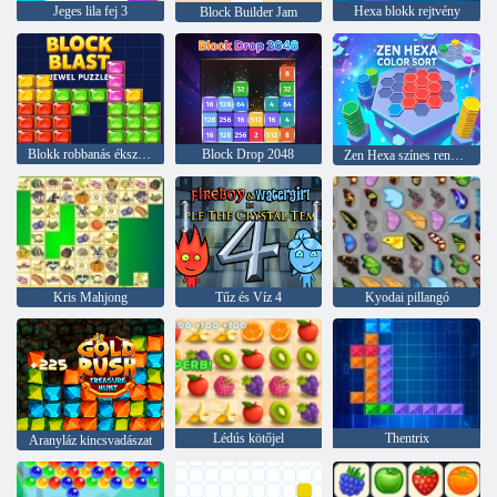
Jeges lila fej 3
Hexa blokk rejtvény
Block Builder Jam
Blokk robbanás ékszer puzzle
Block Drop 2048
Zen Hexa színes rendezés
Kris Mahjong
Tűz és Víz 4
Kyodai pillangó
Lédús kötőjel
Thentrix
Aranyláz kincsvadászat