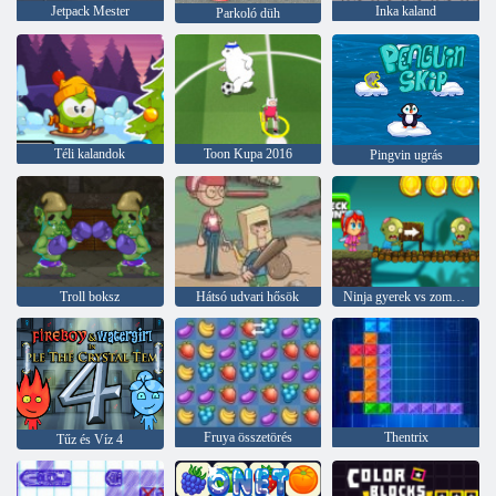
Jetpack Mester
Inka kaland
Parkoló düh
Téli kalandok
Toon Kupa 2016
Pingvin ugrás
Troll boksz
Hátsó udvari hősök
Ninja gyerek vs zombik
Fruya összetörés
Thentrix
Tűz és Víz 4