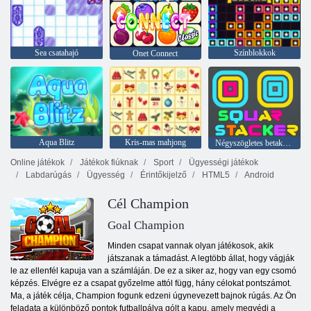
Sea csatahajó
Színblokkok
Onet Connect
Aqua Blitz
Kris-mas mahjong
Négyszögletes betakarító
Online játékok
Játékok fiúknak
Sport
Ügyességi játékok
Labdarúgás
Ügyesség
Érintőkijelző
HTML5
Android
Cél Champion
Goal Champion
Minden csapat vannak olyan játékosok, akik
játszanak a támadást. A legtöbb állat, hogy vágják
le az ellenfél kapuja van a számláján. De ez a siker az, hogy van egy csomó
képzés. Elvégre ez a csapat győzelme attól függ, hány célokat pontszámot.
Ma, a játék célja, Champion fogunk edzeni úgynevezett bajnok rúgás. Az Ön
feladata a különböző pontok futballpálya gólt a kapu, amely megvédi a