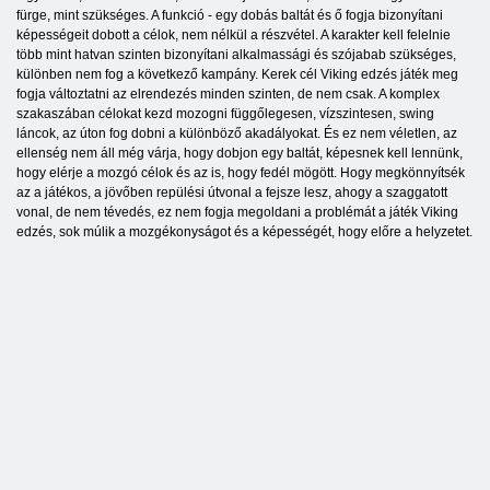
fürge, mint szükséges. A funkció - egy dobás baltát és ő fogja bizonyítani
képességeit dobott a célok, nem nélkül a részvétel. A karakter kell felelnie
több mint hatvan szinten bizonyítani alkalmassági és szójabab szükséges,
különben nem fog a következő kampány. Kerek cél Viking edzés játék meg
fogja változtatni az elrendezés minden szinten, de nem csak. A komplex
szakaszában célokat kezd mozogni függőlegesen, vízszintesen, swing
láncok, az úton fog dobni a különböző akadályokat. És ez nem véletlen, az
ellenség nem áll még várja, hogy dobjon egy baltát, képesnek kell lennünk,
hogy elérje a mozgó célok és az is, hogy fedél mögött. Hogy megkönnyítsék
az a játékos, a jövőben repülési útvonal a fejsze lesz, ahogy a szaggatott
vonal, de nem tévedés, ez nem fogja megoldani a problémát a játék Viking
edzés, sok múlik a mozgékonyságot és a képességét, hogy előre a helyzetet.