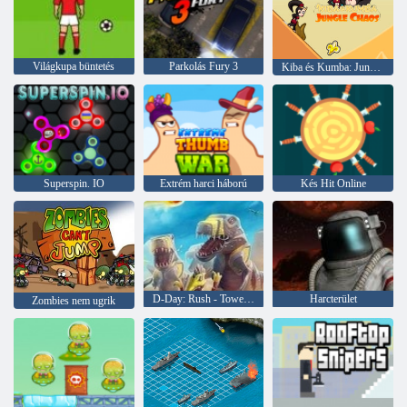
Világkupa büntetés
Parkolás Fury 3
Kiba és Kumba: Jungle káosz
Superspin. IO
Extrém harci háború
Kés Hit Online
D-Day: Rush - Tower Defense
Harcterület
Zombies nem ugrik