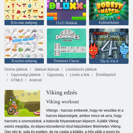
Kris-mas mahjong
Erdőmérkőzés
11x11 blokkok
Konyhai mahjong
Dominoes Classic
Tűz és Víz 4
Online játékok
Játékok fiúknak
Lövöldözős játékok
Ügyességi játékok
Ügyesség
Lövés a fiúk
Érintőkijelző
HTML5
Android
Viking edzés
Viking workout
Vikings - harcias emberek, hogy ne veszítse el a
harcos képességek, amikor nincs ok arra, hogy
harcolni a szomszédok, a katonák folyamatosan képezni. A játék Viking
edzés meglátja, és képes közvetlenül részt képzésben félelmetes Viking.
Úgy néz ki, suta és esetlen, de ne csalja a kilátás, a hős válik a gyors és