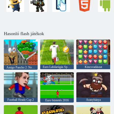
Hasonló flash játékok
Euro Labdarúgás Sprint
Kincsvadászat
Amigo Pancho 2: New York -i party
Football Headz Cup 2
Aranybánya
Euro büntetés 2016