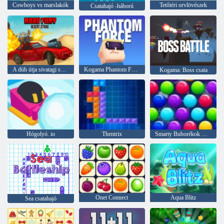
Cowboys vs marslakók
Tetőtéri orvlövészek
Csatahajó -háború
A düh útja sivatagi sztrájk
Kogama Phantom Force
Kogama: Boss csata
Hógolyó. io
Thentrix
Smarty Buborékok Xmas Edition
Onet Connect
Aqua Blitz
Sea csatahajó