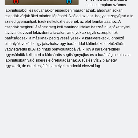
kiutat e templom számos
labirintusából, és ugyanakkor épségben maradhatnak, ahogyan sokan
csapdák várják őket minden lépésnél. A célod az lesz, hogy összegyűjtsd a te
színed gyémántjait. Ezek nélkülözhetetlenek az élet fenntartásához. A
csapdák megkerüléséhez meg kell tanulnod lifteket használni, ajtókat nyitni,
lávával és vízzel leküzdeni a tavakat, amelyek az egyik szereplőnek
barátságosak, a másiknak pedig veszélyesek. A karaktereket különböző
billentyűk vezérlik, így játszhatsz egy barátoddal különböző eszközökön,
vagy egyedül is. A labirintus bonyolultabbá válik, így a karaktereidnek
egyesülniük kell, mert a kölcsönös segítségnyújtás és a barátság a kulcsa a
labirintusban való sikeres előrehaladásnak. A Tűz és Víz 2 play egy
egyszerű, de érdekes játék, amelyet mindenki élvezni fog.