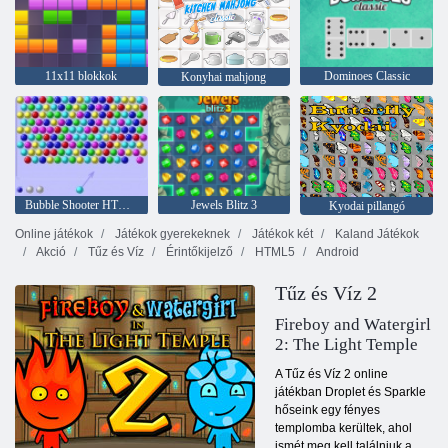
11x11 blokkok
Dominoes Classic
Konyhai mahjong
Bubble Shooter HTML5
Jewels Blitz 3
Kyodai pillangó
Online játékok
Játékok gyerekeknek
Játékok két
Kaland Játékok
Akció
Tűz és Víz
Érintőkijelző
HTML5
Android
Tűz és Víz 2
Fireboy and Watergirl
2: The Light Temple
A Tűz és Víz 2 online
játékban Droplet és Sparkle
hőseink egy fényes
templomba kerültek, ahol
ismét meg kell találniuk a