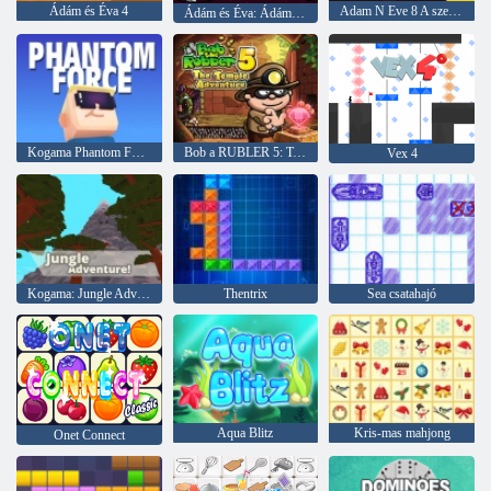
Ádám és Éva 4
Adam N Eve 8 A szerelmi küldetés
Ádám és Éva: Ádám Ghost
Kogama Phantom Force
Bob a RUBLER 5: Templom kalandja
Vex 4
Kogama: Jungle Adventure
Thentrix
Sea csatahajó
Aqua Blitz
Kris-mas mahjong
Onet Connect