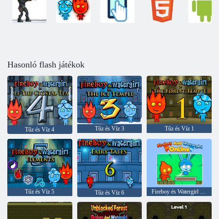
Hasonló flash játékok
Tűz és Víz 3
Tűz és Víz 1
Tűz és Víz 4
Tűz és Víz 5
Fireboy és Watergirl Online
Tűz és Víz 6