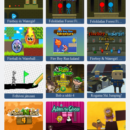
Fireboy és Watergirl Online
Feloldatlan Forest Fireboy és Watergirl
Feloldatlan Forest Fireboy és Watergirl
Fireball és Waterball: Parkour Love Balls
Fire Boy Run kaland
Fireboy & Watergirl 7: and Friends
Bob a rabló 4
Kogama Ski Jumping!
Felhívni játszani