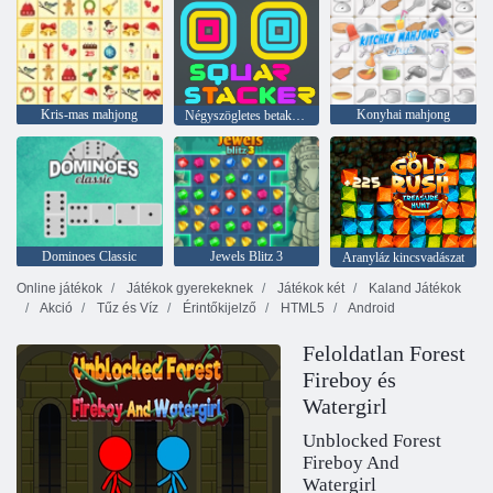
Kris-mas mahjong
Konyhai mahjong
Négyszögletes betakarító
Dominoes Classic
Jewels Blitz 3
Aranyláz kincsvadászat
Online játékok
Játékok gyerekeknek
Játékok két
Kaland Játékok
Akció
Tűz és Víz
Érintőkijelző
HTML5
Android
Feloldatlan Forest
Fireboy és
Watergirl
Unblocked Forest
Fireboy And
Watergirl