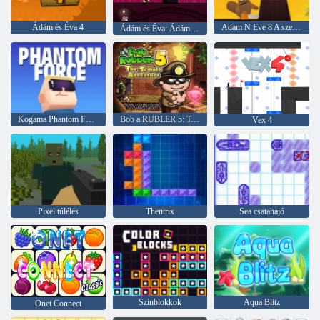
Ádám és Éva 4
Adam N Eve 8 A szerelmi küldetés
Ádám és Éva: Ádám Ghost
Kogama Phantom Force
Bob a RUBLER 5: Templom kalandja
Vex 4
Pixel túlélés
Thentrix
Sea csatahajó
Színblokkok
Aqua Blitz
Onet Connect