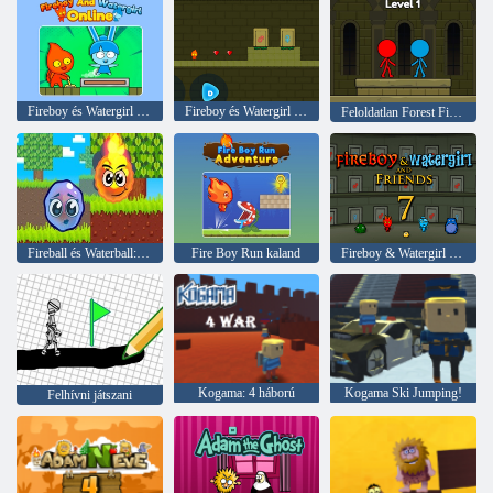
Fireboy és Watergirl Online
Fireboy és Watergirl Online
Feloldatlan Forest Fireboy és Watergirl
Fireball és Waterball: Parkour Love Balls
Fire Boy Run kaland
Fireboy & Watergirl 7: and Friends
Kogama: 4 háború
Kogama Ski Jumping!
Felhívni játszani