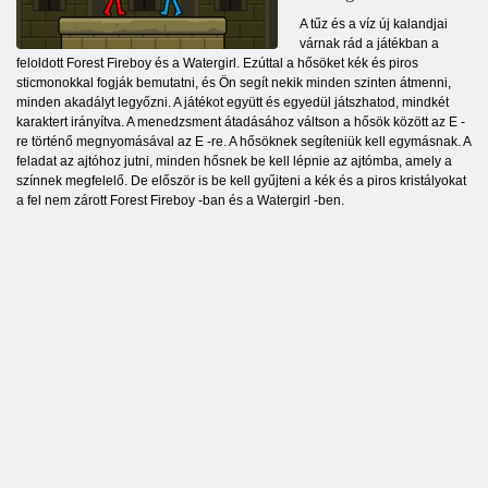
A tűz és a víz új kalandjai
várnak rád a játékban a
feloldott Forest Fireboy és a Watergirl. Ezúttal a hősöket kék és piros
sticmonokkal fogják bemutatni, és Ön segít nekik minden szinten átmenni,
minden akadályt legyőzni. A játékot együtt és egyedül játszhatod, mindkét
karaktert irányítva. A menedzsment átadásához váltson a hősök között az E -
re történő megnyomásával az E -re. A hősöknek segíteniük kell egymásnak. A
feladat az ajtóhoz jutni, minden hősnek be kell lépnie az ajtómba, amely a
színnek megfelelő. De először is be kell gyűjteni a kék és a piros kristályokat
a fel nem zárott Forest Fireboy -ban és a Watergirl -ben.