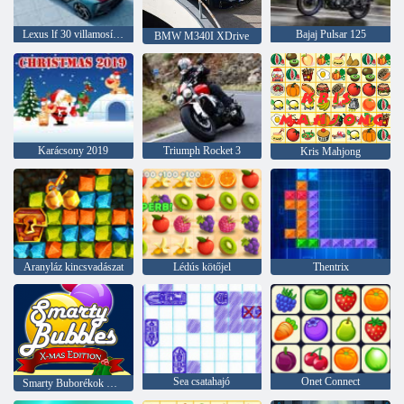
Lexus lf 30 villamosított
Bajaj Pulsar 125
BMW M340I XDrive
Karácsony 2019
Triumph Rocket 3
Kris Mahjong
Aranyláz kincsvadászat
Lédús kötőjel
Thentrix
Sea csatahajó
Onet Connect
Smarty Buborékok Xmas Edition