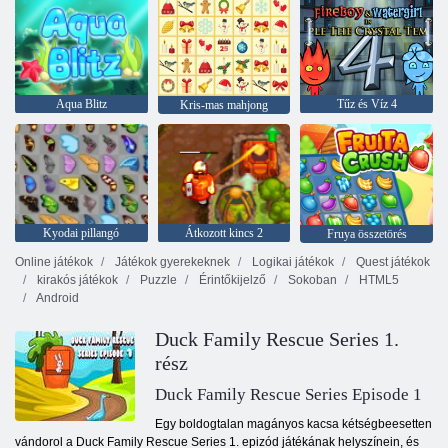
Aqua Blitz
Tűz és Víz 4
Kris-mas mahjong
Kyodai pillangó
Átkozott kincs 2
Fruya összetörés
Online játékok
Játékok gyerekeknek
Logikai játékok
Quest játékok
kirakós játékok
Puzzle
Érintőkijelző
Sokoban
HTML5
Android
Duck Family Rescue Series 1.
rész
Duck Family Rescue Series Episode 1
Egy boldogtalan magányos kacsa kétségbeesetten
vándorol a Duck Family Rescue Series 1. epizód játékának helyszínein, és