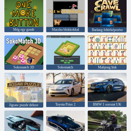
Még egy gomb
Macska blokkokkal
Barlang feltérképezése
Sokomatch 3D
Sokomatch
Mahjong link
Toyota Prius 2
BMW 1 sorozat UK
Jigsaw puzzle deluxe