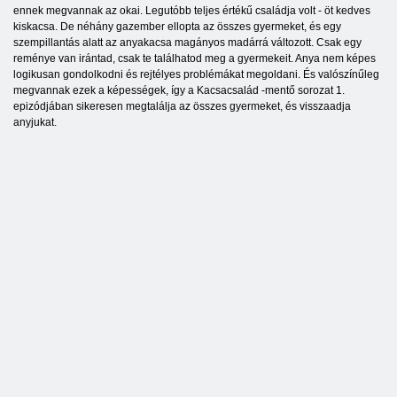
ennek megvannak az okai. Legutóbb teljes értékű családja volt - öt kedves
kiskacsa. De néhány gazember ellopta az összes gyermeket, és egy
szempillantás alatt az anyakacsa magányos madárrá változott. Csak egy
reménye van irántad, csak te találhatod meg a gyermekeit. Anya nem képes
logikusan gondolkodni és rejtélyes problémákat megoldani. És valószínűleg
megvannak ezek a képességek, így a Kacsacsalád -mentő sorozat 1.
epizódjában sikeresen megtalálja az összes gyermeket, és visszaadja
anyjukat.