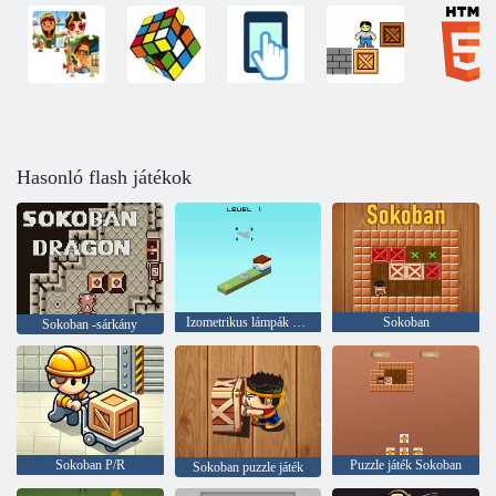
Hasonló flash játékok
Izometrikus lámpák mozognak
Sokoban
Sokoban -sárkány
Sokoban P/R
Puzzle játék Sokoban
Sokoban puzzle játék