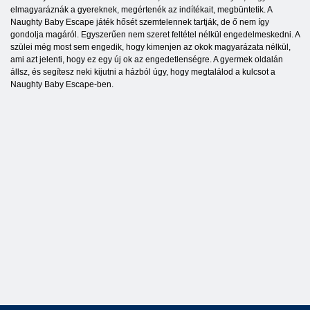
elmagyaráznák a gyereknek, megértenék az indítékait, megbüntetik. A
Naughty Baby Escape játék hősét szemtelennek tartják, de ő nem így
gondolja magáról. Egyszerűen nem szeret feltétel nélkül engedelmeskedni. A
szülei még most sem engedik, hogy kimenjen az okok magyarázata nélkül,
ami azt jelenti, hogy ez egy új ok az engedetlenségre. A gyermek oldalán
állsz, és segítesz neki kijutni a házból úgy, hogy megtalálod a kulcsot a
Naughty Baby Escape-ben.