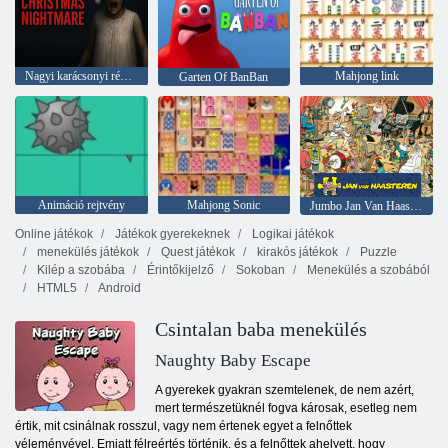
Nagyi karácsonyi rémálma
Mahjong link
Garten Of BanBan
Animáció rejtvény
Mahjong Sonic
Jumbo Jan Van Haasteren
Online játékok
Játékok gyerekeknek
Logikai játékok
menekülés játékok
Quest játékok
kirakós játékok
Puzzle
Kilép a szobába
Érintőkijelző
Sokoban
Menekülés a szobából
HTML5
Android
Csintalan baba menekülés
Naughty Baby Escape
A gyerekek gyakran szemtelenek, de nem azért,
mert természetüknél fogva károsak, esetleg nem
értik, mit csinálnak rosszul, vagy nem értenek egyet a felnőttek
véleményével. Emiatt félreértés történik, és a felnőttek ahelyett, hogy