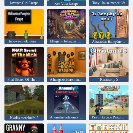
Joyance Girl Escape
Tony House menekülés
Kék Villa Escape
Halloween tök menekülés
Elhagyott babagyár menekülés
A hálaadás ünnepének rejtélye
Fnaf Secret: Of The Mimic
A hangszóróterem menekülése
Karácsony 5
Anomália tartalomrekord
Prison Escape Puzzle Mester
Iskolás menekülés 2