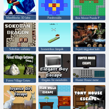
MineBlocks 3D labirintus
Paraboxiális
Box Mover Puzzle Push Solve & Win
Sokoban -sárkány
Izometrikus lámpák mozognak
Rejtett tárgyakat kalóz kincs
Elegáns fiú menekülés
Hunter House menekülés
Forest Village Getaway 2. rész