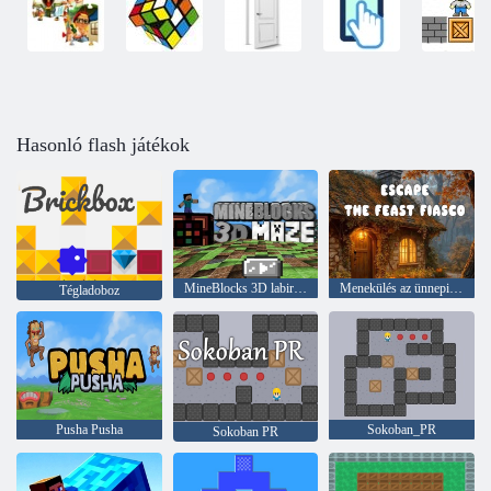
Hasonló flash játékok
MineBlocks 3D labirintus
Menekülés az ünnepi fiaskó elől
Tégladoboz
Pusha Pusha
Sokoban_PR
Sokoban PR