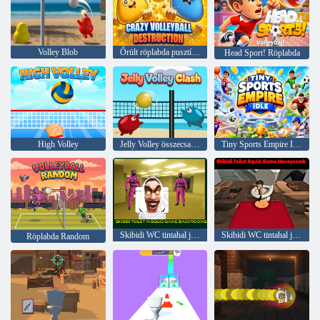
Volley Blob
Őrült röplabda pusztítás
Head Sport! Röplabda
High Volley
Jelly Volley összecsapás
Tiny Sports Empire Idle
Skibidi WC tintahal játékban
Skibidi WC tintahal játék méhsejt
Röplabda Random