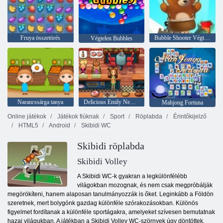
Fruya összetörés
Bubble Shooter Végtelen
Végtelen Bubbles
Narancssárga tanya
Delicious Emily New Beginning
Mahjong Fortuna
Online játékok
Játékok fiúknak
Sport
Röplabda
Érintőkijelző
HTML5
Android
Skibidi WC
Skibidi röplabda
Skibidi Volley
A Skibidi WC-k gyakran a legkülönfélébb
világokban mozognak, és nem csak megpróbálják
megörökíteni, hanem alaposan tanulmányozzák is őket. Leginkább a Földön
szeretnek, mert bolygónk gazdag különféle szórakozásokban. Különös
figyelmet fordítanak a különféle sportágakra, amelyeket szívesen bemutatnak
hazai világukban. A játékban a Skibidi Volley WC-szörnyek úgy döntöttek,