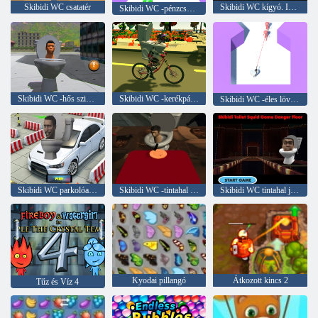
Skibidi WC csatatér
Skibidi WC kígyó. IO a Minecraft -ban
Skibidi WC -pénzcsomag
Skibidi WC -hős szimulátor
Skibidi WC -kerékpározás
Skibidi WC -éles lövöldözős lövöldözés
Skibidi WC parkolóautó
Skibidi WC -tintahal játék méhsejt
Skibidi WC tintahal játék veszély padló
Kyodai pillangó
Átkozott kincs 2
Tűz és Víz 4