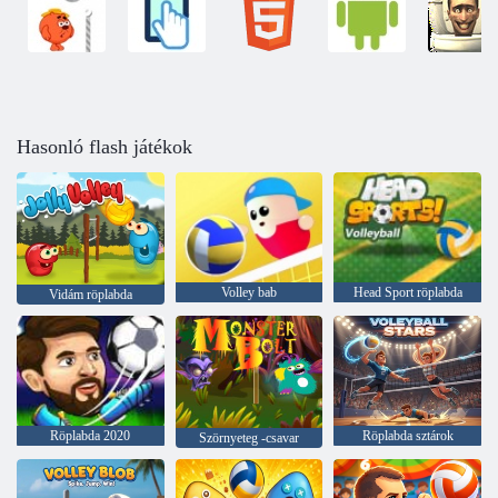
Hasonló flash játékok
Volley bab
Head Sport röplabda
Vidám röplabda
Röplabda 2020
Röplabda sztárok
Szörnyeteg -csavar