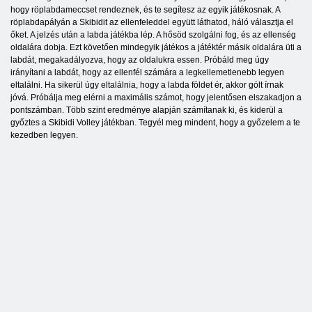
hogy röplabdameccset rendeznek, és te segítesz az egyik játékosnak. A
röplabdapályán a Skibidit az ellenfeleddel együtt láthatod, háló választja el
őket. A jelzés után a labda játékba lép. A hősöd szolgálni fog, és az ellenség
oldalára dobja. Ezt követően mindegyik játékos a játéktér másik oldalára üti a
labdát, megakadályozva, hogy az oldalukra essen. Próbáld meg úgy
irányítani a labdát, hogy az ellenfél számára a legkellemetlenebb legyen
eltalálni. Ha sikerül úgy eltalálnia, hogy a labda földet ér, akkor gólt írnak
jóvá. Próbálja meg elérni a maximális számot, hogy jelentősen elszakadjon a
pontszámban. Több szint eredménye alapján számítanak ki, és kiderül a
győztes a Skibidi Volley játékban. Tegyél meg mindent, hogy a győzelem a te
kezedben legyen.