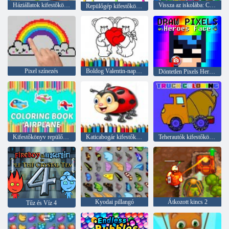
Háziállatok kifestőkönyv
Vissza az iskolába: Cipőfestés
Repülőgép kifestőkönyv
Pixel színezés
Boldog Valentin-nap színezés
Döntetlen Pixels Heroes Face
Kifestőkönyv repülőgép
Katicabogár kifestőkönyv
Teherautók kifestőkönyv
Kyodai pillangó
Átkozott kincs 2
Tűz és Víz 4