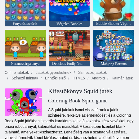
Fruya összetörés
Bubble Shooter Végtelen
Végtelen Bubbles
Narancssárga tanya
Delicious Emily New Beginning
Mahjong Fortuna
Online játékok
Játékok gyerekeknek
Szinezős játékok
Színező fiúknak
Érintőkijelző
HTML5
Android
Kalmár játék
Kifestőkönyv Squid játék
Coloring Book Squid game
A Squid játékok ismét visszatérnek a játék
színterére, felkeltve az érdeklődést, és a Coloring
Book Squid játékban ismerős karakterekkel találkozhatsz: résztvevőkkel, egy
óriási robotlánnyal, katonákkal és másokkal. A készletben tizenkét blank
található, amelyeket kiszínezhetsz. Lehetőség van a szabad választásra,
vagyis bármelyik képet kiválaszthatod és kiszínezheted, a többit figyelmen