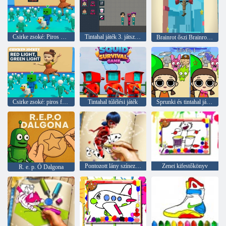
Csirke zsoké: Piros világos zöld fény
Tintahal játék 3. játszótér
Brainrot őszi Brainrot kalandjáték
Csirke zsoké: piros fény, zöld fény
Tintahal túlélési játék
Sprunki és tintahal játék különbség
Pontozott lány színező könyv
Zenei kifestőkönyv
R. e. p. Ó Dalgona