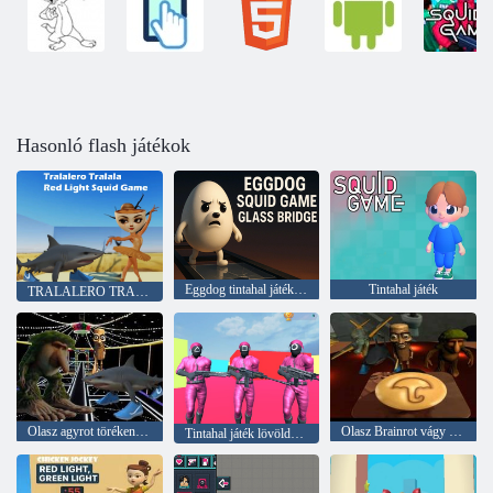
Hasonló flash játékok
Eggdog tintahal játéküveg híd
Tintahal játék
TRALALERO TRALALA RED LIGE SALLOD GAME
Olasz agyrot törékeny híd tintahal
Olasz Brainrot vágy Dalgona
Tintahal játék lövöldözős