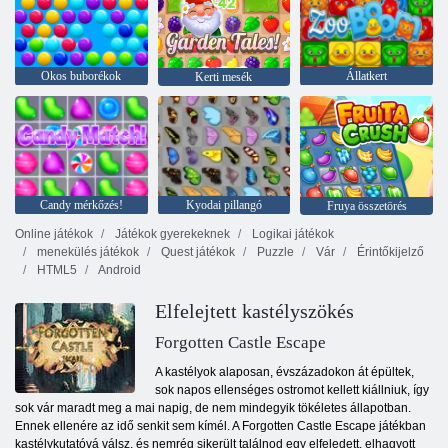
Okos buborékok
Állatkert
Kerti mesék
Candy mérkőzés!
Kyodai pillangó
Fruya összetörés
Online játékok
Játékok gyerekeknek
Logikai játékok
menekülés játékok
Quest játékok
Puzzle
Vár
Érintőkijelző
HTML5
Android
Elfelejtett kastélyszökés
Forgotten Castle Escape
A kastélyok alaposan, évszázadokon át épültek,
sok napos ellenséges ostromot kellett kiállniuk, így
sok vár maradt meg a mai napig, de nem mindegyik tökéletes állapotban.
Ennek ellenére az idő senkit sem kímél. A Forgotten Castle Escape játékban
kastélykutatóvá válsz, és nemrég sikerült találnod egy elfeledett, elhagyott