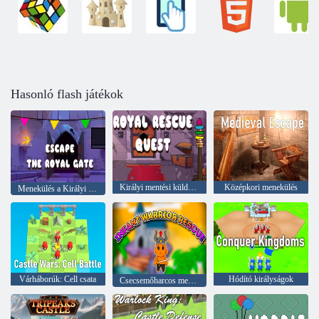
Hasonló flash játékok
Királyi mentési küldetés
Középkori menekülés
Menekülés a Királyi Kapuból
Várháborúk: Cell csata
Hódító királyságok
Csecsemőharcos mentés