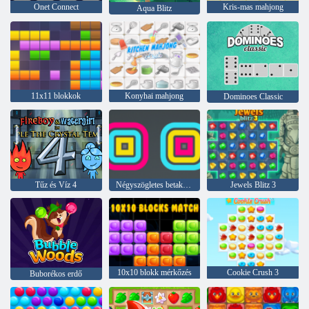
Onet Connect
Kris-mas mahjong
Aqua Blitz
11x11 blokkok
Konyhai mahjong
Dominoes Classic
Tűz és Víz 4
Négyszögletes betakarító
Jewels Blitz 3
10x10 blokk mérkőzés
Cookie Crush 3
Buborékos erdő