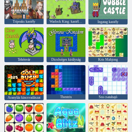
Tripeaks kastély
Warlock King: kastélyvédelem
Ingatag kastély
Tehénvár
Dicsőséges királyság
Kris Mahjong
Thentrix
Sea csatahajó
Aranyláz kincsvadászat