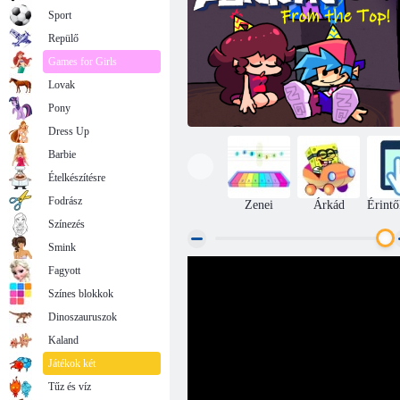
Sport
Repülő
Games for Girls
Lovak
Pony
Dress Up
Barbie
Ételkészítésre
Fodrász
Zenei
Árkád
Érintő
Színezés
Smink
Fagyott
FNF: Felülről!
Színes blokkok
Dinoszauruszok
Kaland
Játékok két
Tűz és víz