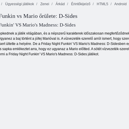
Ügyességi játékok
Zenei
Árkád
Érintőkijelző
HTML5
Android
 Funkin vs Mario őrülete: D-Sides
Két golyó 3D
Janissary csaták
Tűz és Víz 4
Funkin' VS Mario's Madness: D-Sides
 repkednek a játék világában, és a népszerű karakterek időszakosan megfertőződn
gyanez a baj történt a jófej Marióval is. A vízvezeték-szerelő arról ismert, hogy 
ert ültette a helyére. De a Friday Night Funkin' VS Mario's Madness: D-Sidesben 
os sapka emlékeztet arra, hogy ez ugyanaz a Mario előtted. A sötét vízvezeték-szere
rni a Friday Night Funkin' VS Mario's Madness: D-Sides játékot.