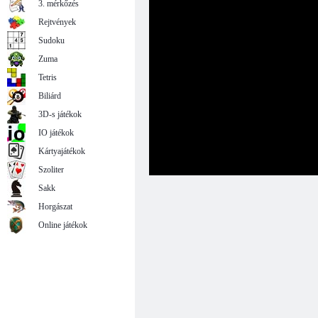
3. mérkőzés
Rejtvények
Sudoku
Zuma
Tetris
Biliárd
3D-s játékok
IO játékok
Kártyajátékok
Szoliter
Sakk
Horgászat
Online játékok