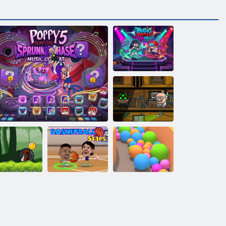
Zenei harci játék
Bob a rabló 3
Labda hős
aland: piros
Kosárlabda
gráló labda
Poppy Playtime 5: Sprunki fázis
csillagok
Homoklabdák