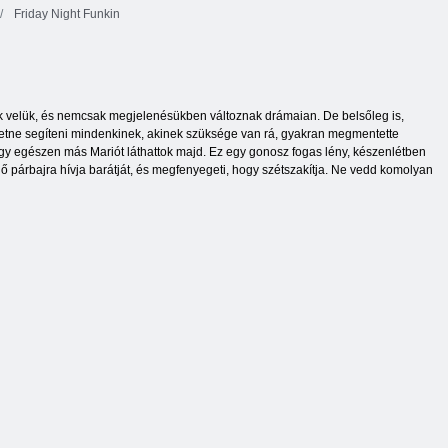
Friday Night Funkin
ek velük, és nemcsak megjelenésükben változnak drámaian. De belsőleg is,
szeretne segíteni mindenkinek, akinek szüksége van rá, gyakran megmentette
egy egészen más Mariót láthattok majd. Ez egy gonosz fogas lény, készenlétben
lő párbajra hívja barátját, és megfenyegeti, hogy szétszakítja. Ne vedd komolyan