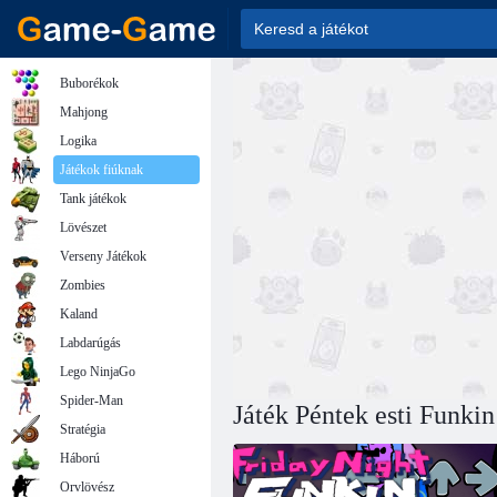
Buborékok
Mahjong
Logika
Játékok fiúknak
Tank játékok
Lövészet
Verseny Játékok
Zombies
Kaland
Labdarúgás
Lego NinjaGo
Spider-Man
Játék Péntek esti Funkin
Stratégia
Háború
Orvlövész