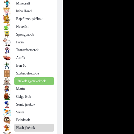
Minecraft
baba Hazel
Rajzfilmek játékok
Nevelési
Spongyabob
Farm
Transzformerek
Autók
Ben 10
Szabadulószoba
Játékok gyerekeknek
Mario
Csiga Bob
Sonic játékok
Síelés
Feladatok
Flash játékok