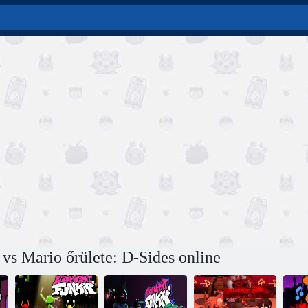
 vs Mario őrülete: D-Sides online