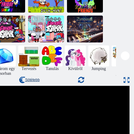
Fnf vs
Péntek este
FNF:
szivárvány
Sprunki
Kacsavadászat
barátok
Friday Night
Funkin' vs
F kirakodva:
Cyborg: Teljes
Zynpavo:
BF borító
hét
Ritmuszongora
árom egy
Tervezés
Tanulás
Kívülről
Jumping
kirakós
sorban
játékok
Sötétebb