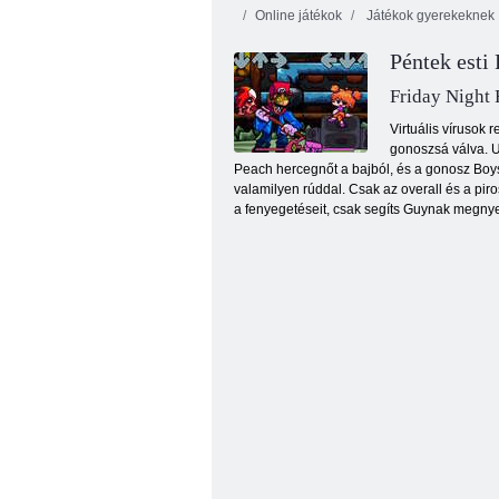
Online játékok
Játékok gyerekeknek
Péntek esti
Friday Night 
Virtuális vírusok
gonoszsá válva. U
Peach hercegnőt a bajból, és a gonosz Boys
Digital Squirm Processing
valamilyen rúddal. Csak az overall és a pir
a fenyegetéseit, csak segíts Guynak megnye