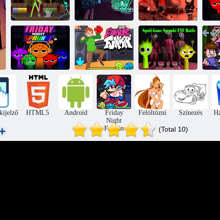
FNF Rush E:
Péntek este
Animáció vs.
Funkin Whitty
FNF: Véres
Minecraft
Erect
tengeri alsó
Squid játék
Friday Night
FNF: Digitális
Sprunki FNF
FN
Sprunki v3
őszinteség
Battle
kijelző
HTML5
Android
Friday
Felöltözni
Színezés
H
Night
Funkin
(Total 10)