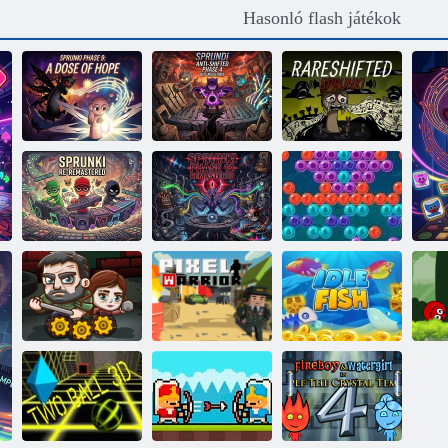
Hasonló flash játékok
Sprunki 9. fázis:
Sprunki Anti-
Egy adag
Shifted Phase 4,
Sprunki
remény
de MisfitMIX
Rareshifted
Sprunki Re-
Sprunki Phase
Remastered
12 Remastered
Buboréklövész
k
Az utolsó túlélő
Pixel harcos
Lámpatest
u