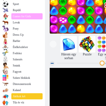
Sport
Repülő
Games for Girls
Lovak
Pony
Dress Up
Barbie
Ételkészítésre
Fodrász
Három egy
Puzzle
Egy s
sorban
Színezés
Smink
Fagyott
Vissza a Candyland 2 -hez
Színes blokkok
Dinoszauruszok
Kaland
Játékok két
Tűz és víz