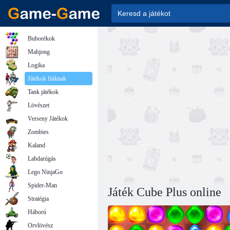
Buborékok
Mahjong
Logika
Játékok fiúknak
Tank játékok
Lövészet
Verseny Játékok
Zombies
Kaland
Labdarúgás
Lego NinjaGo
Spider-Man
Játék Cube Plus online
Stratégia
Háború
Orvlövész