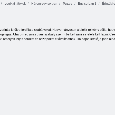
Logikai játékok
Három egy sorban
Puzzle
Egy sorban 3
Érintőkij
Narancssárga
Fruya összetörés
tanya
Pudding föld 2
zerint a fejükre fordítja a szabályokat. Hagyományosan a blokk-rejtvény célja, hogy
ője igaz. A három egymás utáni szabály szerint be kell ásni és lefelé kell lépni. C
 amelyek teljes sorokat és oszlopokat eltávolíthatnak. Haladjon lefelé, a jobb olda