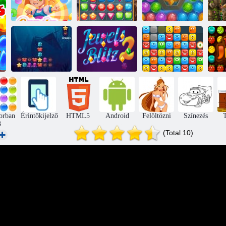
Tengeri buborék
M
Candy Rain 4
Kincsvadászat
lövöldözős
Óceáni ütközés
Jewels Blitz 2
Szörny blokkok
Í
orban
Érintőkijelző
HTML5
Android
Felöltözni
Színezés
T
3
(Total 10)