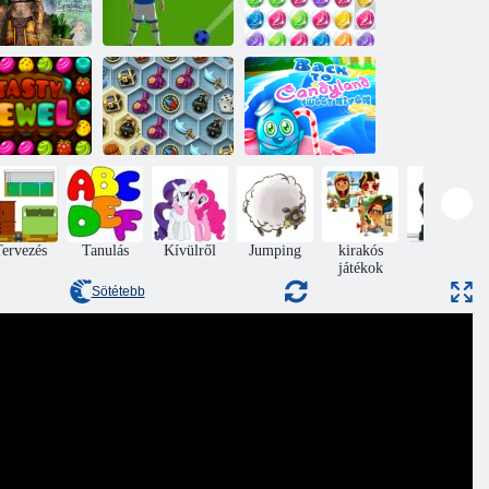
ontezuma 2
Labdarúgás
Ékszerbuborékok
kincsei
Bubbles
3
Vissza a
Kincsei Mystic
Candyland
zletes ékszer
Sea
Sweet Riverbe
ervezés
Tanulás
Kívülről
Jumping
kirakós
Akció
játékok
Sötétebb