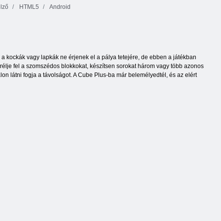
elző
HTML5
Android
 a kockák vagy lapkák ne érjenek el a pálya tetejére, de ebben a játékban
serélje fel a szomszédos blokkokat, készítsen sorokat három vagy több azonos
lon látni fogja a távolságot. A Cube Plus-ba már belemélyedtél, és az elért