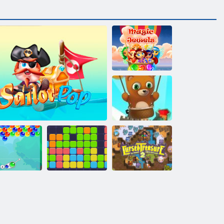
Mágikus
ékszerek
Bubble Shooter
Végtelen
Tizenegy
Buborékbáj
Tengerész pop
tizenegy
Átkozott kincs 2