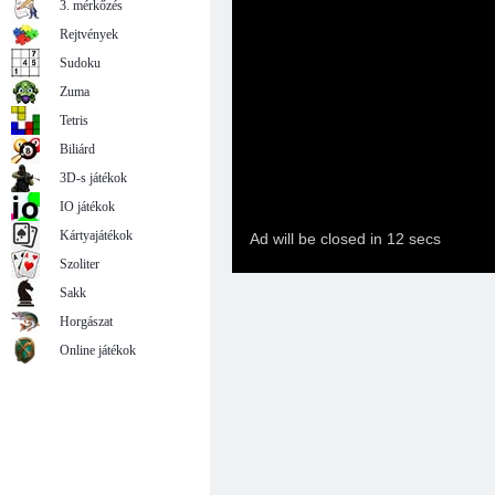
3. mérkőzés
Rejtvények
Sudoku
Zuma
Tetris
Biliárd
3D-s játékok
IO játékok
Kártyajátékok
Szoliter
Sakk
Horgászat
Online játékok