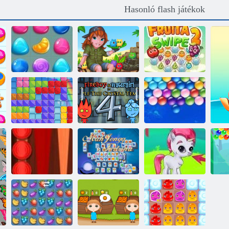
Hasonló flash játékok
Candy Rain 3
Cirmos sziget
Fruha Swipe 2
Gummy
Végtelen
blokkok
Tűz és Víz 4
Bubbles
Backgammon
Mahjong
klasszikus
Fortuna
Buborék gémes