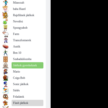
Minecraft
baba Hazel
Rajzfilmek játékok
Nevelési
Spongyabob
Farm
Transzformerek
Autók
Ben 10
Szabadulószoba
Játékok gyerekeknek
Mario
Csiga Bob
Sonic játékok
Síelés
Feladatok
Flash játékok